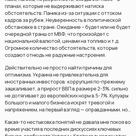
планах, которые не выдерживают натиска
обстоятельств. Паника из-за ситуации с оттоком
кадров за рубеж. Неуверенность в политической
обстановке в стране. Ожидание – будет или не будет
очередной транш от МВФ, что произойдет с
национальной валютой, ценами на топливо и т.д.
Огромное количество обстоятельств, которые
создают отнюдь не радужные настроения.
Действительно не просто найти причины для
оптимизма. Украина не привлекательна для
иностранных инвесторов: коррупция по-прежнему
зашкаливает, а прирост ВВП в размере 2-3%, сильно
не дотягивает до европейских норм в 5-7%. Кулуары
большого и малого бизнеса искрят тревогой и
напряжением, на первый взгляд — оправданными, но…
Какая-то нестыковка понятий не давала мне покоя во
время участия в последних дискуссиях ключевых