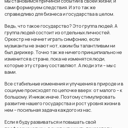
мы становимся причиной событий в своей жизни, и
сами формируем следствия. И это так же
справедливо для бизнеса и государства в целом.
Ведь, что такое государство? Это группа людей. А
группа людей состоит из отдельных личностей.
Оркестр не начнет играть симфонию, если
музыканты не знают нот, каким бы талантливым ни
был дирижер. Точно так же ничего принципиально не
изменится в стране, пока не изменятся люди,
которые эту страну составляют. А люди эти – мы с
вами.
Все стабильные изменения и улучшения в природе и в
социуме происходят по цепочке вверх: от малого – к
большому. И никак иначе. Поэтому стимулировать
развитие нашего государства и рост уровня жизни в
нем – посильная задача каждого из нас.
Если я буду развиваться и повышать свой