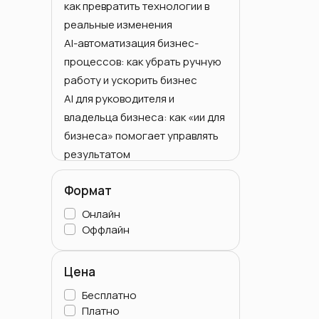
как превратить технологии в
Тайм-менеджмент для женщин
реальные изменения
Тренинги и курсы
AI-автоматизация бизнес-
самодисциплины
процессов: как убрать ручную
Образовательный бизнес /
работу и ускорить бизнес
EdTech
AI для руководителя и
HR и корпоративное обучение
владельца бизнеса: как «ии для
бизнеса» помогает управлять
результатом
Для владельцев
Формат
Личные ассистенты и
executive-помощники
Онлайн
Для всех
Оффлайн
Для руководителей
Цена
Бесплатно
Платно