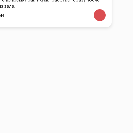
з зала.
рн