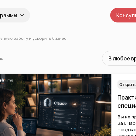
граммы
Консул
ручную работу и ускорить бизнес
В любое в
мы
Открыты
Практи
специ
Вы не п
За 6 час
– под ва
настрои