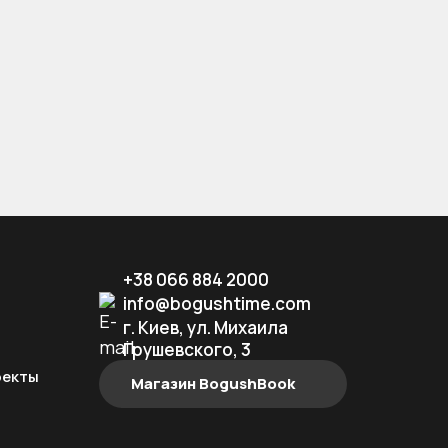
ь работу, а изменить сам подход к
+38 066 884 2000
info@bogushtime.com
г. Киев, ул. Михаила
Грушевского, 3
оекты
Магазин BogushBook