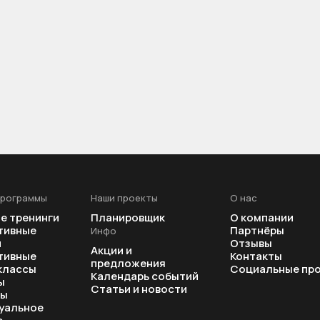
лект для бизнеса, который позволяет не просто ускорит
программы
Наши проекты
О нас
е тренинги
Планировщик
О компании
изировать первыми
тивные
Партнёры
Инфо
и
Отзывы
Акции и
тивные
Контакты
предложения
классы
Социальные пр
Календарь событий
 нужно с процессов.
ы
Статьи и новости
ры
уальное