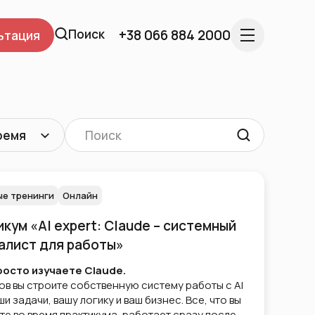
Поиск
+38 066 884 2000
ьтация
ремя
е тренинги
Онлайн
кум «AI expert: Claude – системный
алист для работы»
росто изучаете Claude.
ов вы строите собственную систему работы с AI
ши задачи, вашу логику и ваш бизнес. Все, что вы
те во время практикума, работает сразу после