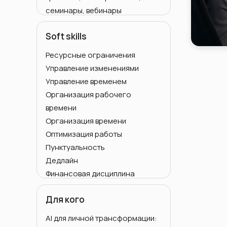
семинары, вебинары
Коучинг и менторинг
Soft skills
Личные ассистенты и
executive-помощники
Ресурсные ограничения
Открытые тренинги
Управление изменениями
Индивидуальное обучение
Управление временем
Корпоративные тренинги
Организация рабочего
Семинары
времени
Корпоративные мастер-классы
Организация времени
Курсы по тайм менеджменту
Оптимизация работы
Вебинары
Пунктуальность
Тренинги публичных
Дедлайн
выступлений
Финансовая дисциплина
Тайм-менеджмент для
Дисциплинированность
руководителей
Для кого
Самодисциплина
Тайм-менеджмент для
AI для личной трансформации:
менеджеров и персонала