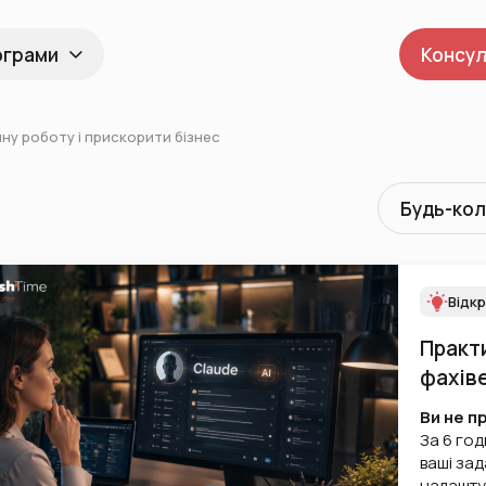
ограми
Консул
чну роботу і прискорити бізнес
Будь-ко
Відкр
Практи
фахіве
Ви не п
За 6 год
ваші зада
налаштує