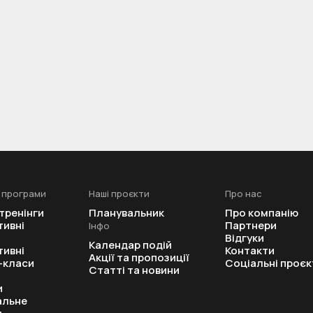
струментом, який змінює підхід до роботи, а не просто п
 програми
Наші проєкти
Про нас
вати першими
 тренінги
Планувальник
Про компанію
тивні
Партнери
Інфо
Відгуки
Календар подій
тивні
Контакти
сів.
Акції та пропозиції
-класи
Соціальні проєк
Статті та новини
и
альне