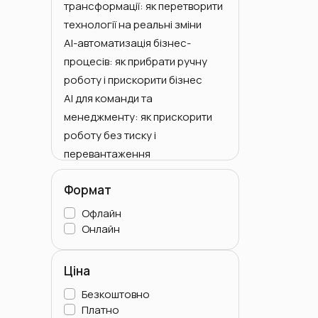
трансформації: як перетворити
Семінари
технології на реальні зміни
AI-автоматизація бізнес-
процесів: як прибрати ручну
роботу і прискорити бізнес
AI для команди та
менеджменту: як прискорити
роботу без тиску і
перевантаження
AI для керівника та власника
Формат
бізнесу: як «ші для бізнесу»
допомагає управляти
Офлайн
результатом
Онлайн
Для керівників
Особисті асистенти та
Ціна
executive-помічники
Безкоштовно
Для усіх
Платно