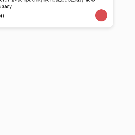
з залу.
рн