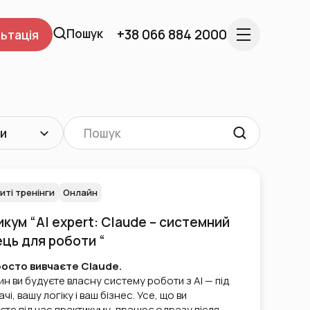
Пошук
+38 066 884 2000
ьтація
ли
иті тренінги
Онлайн
кум “AI expert: Claude – системний
ць для роботи “
росто вивчаєте Claude.
ин ви будуєте власну систему роботи з AI — під
чі, вашу логіку і ваш бізнес. Усе, що ви
те під час практикуму, працює одразу після