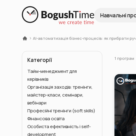
Навчальні пр
AI-автоматизація бізнес-процесів: як прибрати ру
1 програм
Категорії
Тайм-менеджмент для
керівників
Організація заходів: тренінги,
майстер-класи, семінари,
вебінари
Професійні тренінги (soft skills)
Фінансова освіта
Особиста ефективність і self-
development