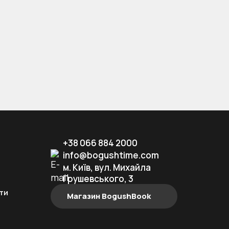
рискорює окремі дії.
+38 066 884 2000
info@bogushtime.com
м. Київ, вул. Михайла
Грушевського, 3
ти
Магазин BogushBook