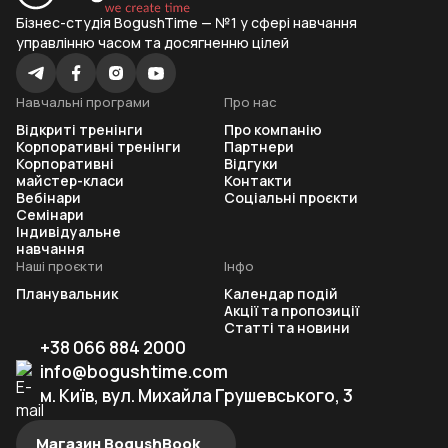
Бізнес-студія BogushTime — №1 у сфері навчання
управлінню часом та досягненню цілей
Навчальні програми
Про нас
Відкриті тренінги
Про компанію
Корпоративні тренінги
Партнери
Корпоративні
Відгуки
майстер-класи
Контакти
Вебінари
Соціальні проєкти
Семінари
Індивідуальне
навчання
Наші проєкти
Інфо
Планувальник
Календар подій
Акції та пропозиції
Статті та новини
+38 066 884 2000
info@bogushtime.com
м. Київ, вул. Михайла Грушевського, 3
Магазин BogushBook