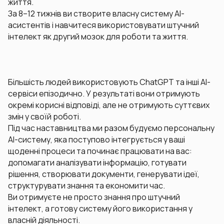
життя.
За 8–12 тижнів ви створите власну систему AI-
асистентів і навчитеся використовувати штучний
інтелект як другий мозок для роботи та життя.
Більшість людей використовують ChatGPT та інші AI-
сервіси епізодично. У результаті вони отримують
окремі корисні відповіді, але не отримують суттєвих
змін у своїй роботі.
Під час наставництва ми разом будуємо персональну
AI-систему, яка поступово інтегрується у ваші
щоденні процеси та починає працювати на вас:
допомагати аналізувати інформацію, готувати
рішення, створювати документи, генерувати ідеї,
структурувати знання та економити час.
Ви отримуєте не просто знання про штучний
інтелект, а готову систему його використання у
власній діяльності.