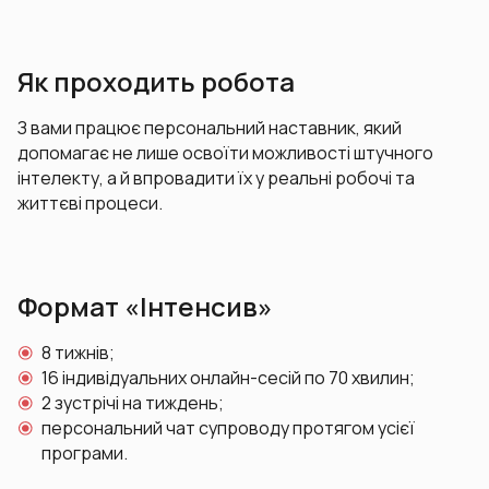
Як проходить робота
З вами працює персональний наставник, який
допомагає не лише освоїти можливості штучного
інтелекту, а й впровадити їх у реальні робочі та
життєві процеси.
Формат «Інтенсив»
8 тижнів;
16 індивідуальних онлайн-сесій по 70 хвилин;
2 зустрічі на тиждень;
персональний чат супроводу протягом усієї
програми.