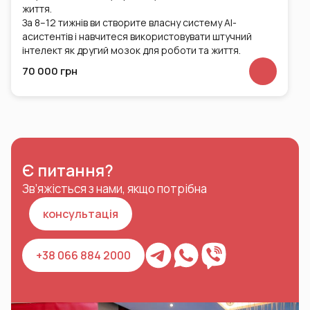
життя.
За 8–12 тижнів ви створите власну систему AI-
асистентів і навчитеся використовувати штучний
інтелект як другий мозок для роботи та життя.
70 000 грн
Є питання?
Зв’яжісться з нами, якщо потрібна
консультація
+38 066 884 2000