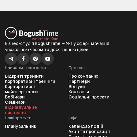
Як проходить навчання
Формат — індивідуальний тренінг, де ви працюєте
один на один із тренером BogushTime. Кожне заняття
Бізнес-студія BogushTime — №1 у сфері навчання
— це крок до реальних змін:
управлінню часом та досягненню цілей
діагностика поточної ситуації та визначення
Навчальні програми
Про нас
особистих пріоритетів;
Відкриті тренінги
Про компанію
Корпоративні тренінги
Партнери
планування дня й тижня відповідно до енергії та
Корпоративні
Відгуки
цілей;
майстер-класи
Контакти
Вебінари
Соціальні проєкти
освоєння інструментів цифрового тайм-
Семінари
Індивідуальне
менеджменту й AI-асистентів;
навчання
Наші проєкти
Інфо
контроль звичок і розвиток навичок концентрації;
Планувальник
Календар подій
Акції та пропозиції
баланс між роботою, відпочинком і особистими
Статті та новини