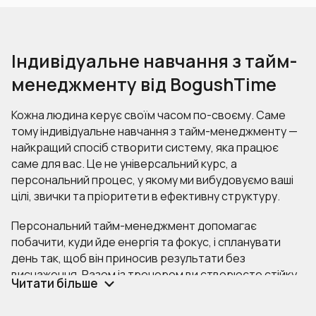
Індивідуальне навчання з тайм-
менеджменту від BogushTime
Кожна людина керує своїм часом по-своєму. Саме
тому індивідуальне навчання з тайм-менеджменту —
найкращий спосіб створити систему, яка працює
саме для вас. Це не універсальний курс, а
персональний процес, у якому ми вибудовуємо ваші
цілі, звички та пріоритети в ефективну структуру.
Персональний тайм-менеджмент допомагає
побачити, куди йде енергія та фокус, і спланувати
день так, щоб він приносив результати без
виснаження. Разом із тренером ви створюєте стійку
Читати більше
систему, у якій час стає вашим союзником, а не
джерелом стресу.