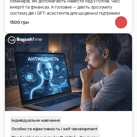
семінарів, які допомагають навести лад у голові, часі,
енергії та фінансах. А головне — дають зрозумілу
систему дій і GPT-асистентів для щоденної підтримки.
1500 грн
Індивідуальне навчання
Особиста ефективність і self-development