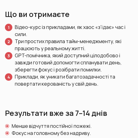
Що ви отримаєте
Відео-курс із прикладами, як хаос «з’їдає» час і
сили.
Три простих правила тайм-менеджменту, які
працюють у реальному житті.
GPT-помічника, який доступний цілодобово і
завжди готовий допомогти спланувати день,
зберегти фокус і розібрати помилки.
Приклади, як уникати багатозадачності та
повертати керованість у свій день.
Результати вже за 7–14 днів
Менше відчуття постійної пожежі.
Фокус на головному без надриву.