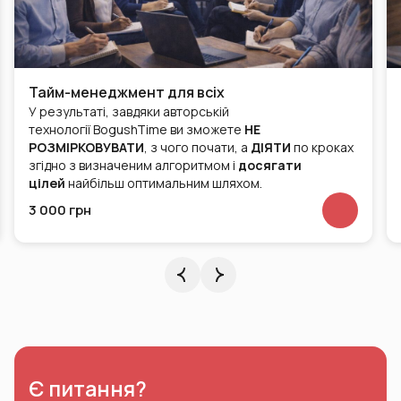
Тайм-менеджмент для всіх
У результаті, завдяки авторській
технології BogushTime ви зможете
НЕ
РОЗМІРКОВУВАТИ
, з чого почати, а
ДІЯТИ
по кроках
згідно з визначеним алгоритмом і
досягати
цілей
найбільш оптимальним шляхом.
3 000 грн
Є питання?