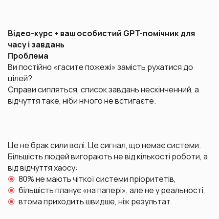
Відео-курс + ваш особистий GPT-помічник для
часу і завдань
Проблема
Ви постійно «гасите пожежі» замість рухатися до
цілей?
Справи сипляться, список завдань нескінченний, а
відчуття таке, ніби нічого не встигаєте.
Це не брак сили волі. Це сигнал, що немає системи.
Більшість людей вигорають не від кількості роботи, а
від відчуття хаосу:
80% не мають чіткої системи пріоритетів,
більшість планує «на папері», але не у реальності,
втома приходить швидше, ніж результат.