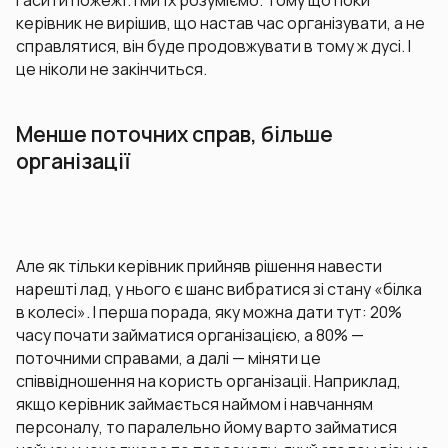
гасити пожежї. І ми їх розуміємо. Тому що поки
керівник не вирішив, що настав час організувати, а не
справлятися, він буде продовжувати в тому ж дусі. І
це ніколи не закінчиться.
Менше поточних справ, більше
організації
Але як тільки керівник прийняв рішення навести
нарешті лад, у нього є шанс вибратися зі стану «білка
в колесі». І перша порада, яку можна дати тут: 20%
часу почати займатися організацією, а 80% —
поточними справами, а далі — міняти це
співвідношення на користь організаціі. Наприклад,
якщо керівник займається наймом і навчанням
персоналу, то паралельно йому варто займатися