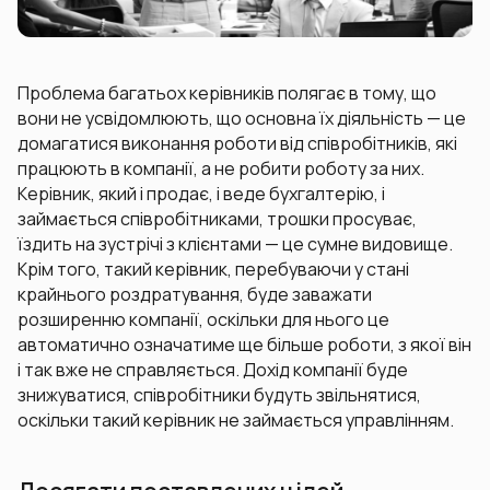
Проблема багатьох керівників полягає в тому, що
вони не усвідомлюють, що основна їх діяльність — це
домагатися виконання роботи від співробітників, які
працюють в компанії, а не робити роботу за них.
Керівник, який і продає, і веде бухгалтерію, і
займається співробітниками, трошки просуває,
їздить на зустрічі з клієнтами — це сумне видовище.
Крім того, такий керівник, перебуваючи у стані
крайнього роздратування, буде заважати
розширенню компанії, оскільки для нього це
автоматично означатиме ще більше роботи, з якої він
і так вже не справляється. Дохід компанії буде
знижуватися, співробітники будуть звільнятися,
оскільки такий керівник не займається управлінням.