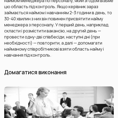
наймом менеджера по персоналу, який згодом візьме
цю область під контроль. Якщо керівник зараз
займається наймом і навчанням 2-3 години в день, то
30-40 хвилин з них він повинен присвятити найму
менеджера з персоналу. У перший день, наприклад,
скласти і розмістити вакансію, на другий день —
провести одну-дві співбесіди, наступні дні (при
необхідності) — повторити, а далі — допомагати
найманому співробітникові взяти область найму і
навчання під контроль.
Домагатися виконання