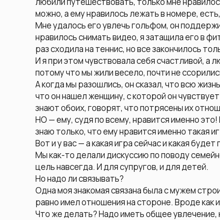
любили путешествовать, только мне нравилось
можно, а ему нравилось лежать в номере, есть,
Мне удалось его увлечь гольфом, он поддерж
нравилось снимать видео, я затащила его в фит
раз сходила на теннис, но все закончилось т
И я при этом чувствовала себя счастливой, а 
потому что мы жили весело, почти не ссорились
А когда мы разошлись, он сказал, что всю жизнь
что он нашел женщину, с которой он чувствует
знают обоих, говорят, что потрясены их отно
НО — ему, судя по всему, нравится именно это!
знаю только, что ему нравится именно такая иг
Вот и у вас — а какая игра сейчас и какая будет
Мы как-то делали дискуссию по поводу семейно
цель навсегда. И для супругов, и для детей.
Но надо ли связывать?
Одна моя знакомая связана была с мужем стро
равно имел отношения на стороне. Вроде как и
Что же делать? Надо иметь общее увлечение, к