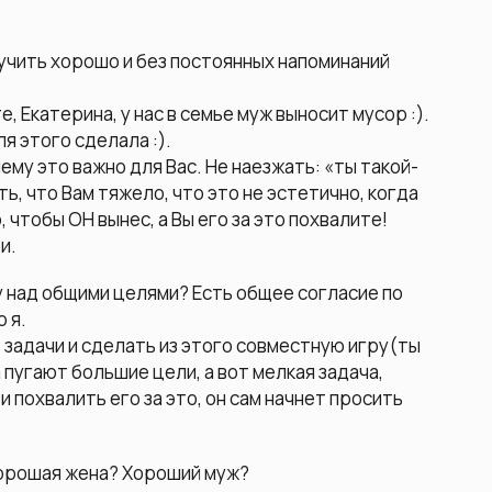
учить хорошо и без постоянных напоминаний
, Екатерина, у нас в семье муж выносит мусор :).
я этого сделала :).
ему это важно для Вас. Не наезжать: «ты такой-
ть, что Вам тяжело, что это не эстетично, когда
 чтобы ОН вынес, а Вы его за это похвалите!
и.
 над общими целями? Есть общее согласие по
 я.
 задачи и сделать из этого совместную игру(ты
 пугают большие цели, а вот мелкая задача,
 похвалить его за это, он сам начнет просить
хорошая жена? Хороший муж?