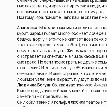
он меня регулярно «вывозит» в новые красивые
мне показывать, и время от времени в люди, чт
но понимает, что мне это важно, поэтому дела
Поэтому, Ира, поймите, чего вам не хватает — 
Анжелика:
Мне мои знакомые и родители говоря
курит, зарабатывает много, обожает дочерей, 
бешусь, ворчу, чего-то не хватает все время, 
только в спортзал, а я не люблю), его тянет в ле
посмотреть, всплакнуть…Живем как-то неправи
он страдает на спектакле, а я задыхаюсь в бан
смотрела. Но если посмотреть на другие семь
отношении? И если я не могу себя изменить и 
семейной жизни. И еще: страшно, что дети уж
любимое увлечение, вырастут, уйдут из дома 
Людмила Богуш
: Ох, как я вас понимаю, Анжел
В моем предыдущем браке у меня было такое р
Заметили — в предыдущем!
Он любил теннис, я гольф, я любила театры и т