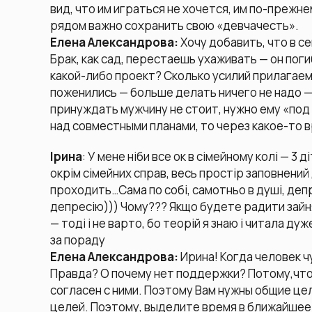
вид, что им играться не хочется, им по-прежн
рядом важно сохранить свою «девчачесть».
Елена Александрова:
Хочу добавить, что в 
Брак, как сад, перестаешь ухаживать — он пог
какой-либо проект? Сколько усилий прилагаем
поженились — больше делать ничего не надо — 
принуждать мужчину не стоит, нужно ему «под 
над совместными планами, то через какое-то 
Ірина
: У мене ніби все ок в сімейному колі — 3 д
окрім сімейних справ, весь простір заповнений 
проходить…Сама по собі, самотньо в душі, депр
депресію))) Чому??? Якщо будете радити зайня
— тоді і не варто, бо теорій я знаю і читала д
за пораду
Елена Александрова:
Ирина! Когда человек ч
Правда? О почему нет поддержки? Потому,что 
согласен с ними. Поэтому Вам нужны общие цел
целей. Поэтому, выделите время в ближайшее