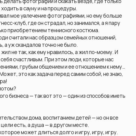
 делать фотографии и скакать везде, где только
 ходить в сауну и на процедуры.
ивал мое увлечение фотографиями, но ему больше
несс-клуб, где он страдал, но занимался, а я пару
олько приобретением теннисного костюма.
люди считали нас образцом семейных отношений,
, а уж скандалов точно не было.
 жил не так, как ему нравилось, а жил по-моему. И
 себя счастливым. При этом люди, которые нас
шениями, грубым общением и ее отношением к нему…
 Может, это как задача перед самим собой, не знаю,
ра!
 потом?
го бизнеса — так вот это — один из способов иметь
ительством дома, воспитанием детей — но он все
 цели есть, а душа — в другом месте.
оторое может длиться долго и игру, игру, игру.