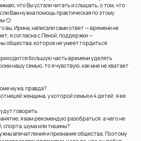
имаю, что Вы устали читать и слышать, о том, что
 Если Вам нужна помощь практическая по этому
ем 🙂
то вы, Ирина, написали сами ответ — времени не
 нет, я согласна с Леной, поддержки —
ны общества, которое не умеет гордиться
 приходится большую часть времени уделять
оим нашу семью, то я чувствую, как мне не хватает
роме мужа, правда?
тницей женщина, у которой семья и 4 детей. я ее
будут говорить.
занятие, я вам рекомендую разобраться: а чего не
, спорта, шума или тишины?
 нужны впечатления и признание общества. Поэтому