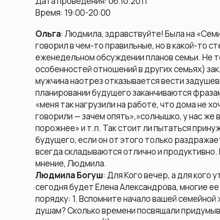
Дата проведения: 06.10.2011
Время: 19:00-20:00
Ольга
: Людмила, здравствуйте! Была на «Сем
говорил в чем-то правильные, но в какой-то с
еженедельном обсуждении планов семьи. Не т
особенностей отношений в других семьях) зак
мужчина наотрез отказывается вести задушевн
планировании будущего заканчиваются фразами
«меня так нагрузили на работе, что дома не хоч
говорили — зачем опять»,»солнышко, у нас же 
порожнее» и т.п. Так стоит ли пытаться прин
будущего, если он от этого только раздражае
всегда складываются отлично и продуктивно.
мнение, Людмила.
Людмила Богуш
: Для Кого вечер, а для кого
сегодня будет Елена Александрова, многие ее
порядку: 1. Вспомните начало вашей семейной 
душам? Сколько времени посвящали придумыва