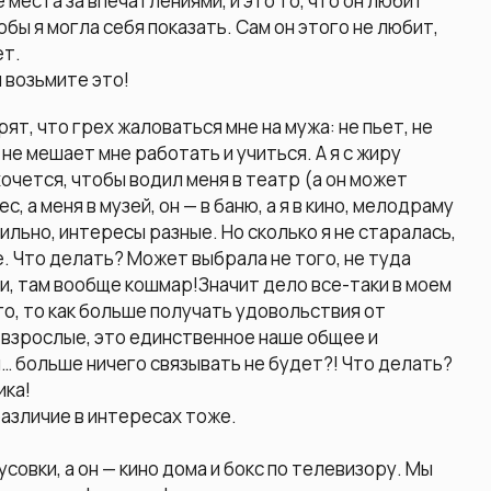
 места за впечатлениями, и это то, что он любит
обы я могла себя показать. Сам он этого не любит,
ет.
и возьмите это!
т, что грех жаловаться мне на мужа: не пьет, не
не мешает мне работать и учиться. А я с жиру
хочется, чтобы водил меня в театр (а он может
с, а меня в музей, он — в баню, а я в кино, мелодраму
льно, интересы разные. Но сколько я не старалась,
е. Что делать? Может выбрала не того, не туда
и, там вообще кошмар!Значит дело все-таки в моем
его, то как больше получать удовольствия от
е взрослые, это единственное наше общее и
и… больше ничего связывать не будет?! Что делать?
ика!
азличие в интересах тоже.
усовки, а он — кино дома и бокс по телевизору. Мы