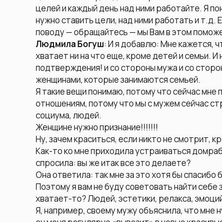
целей и каждый день над ними работайте. Я пон
нужно ставить цели, над ними работать и т.д.
поводу — обращайтесь — мы Вам в этом помож
Людмила Богуш
: И я добавлю: Мне кажется, ч
хватает ни на что еще, кроме детей и семьи. И
подтверждения! и со стороны мужа и со сторо
женщинами, которые занимаются семьей.
Я такие вещи понимаю, потому что сейчас мне
отношениям, потому что мы с мужем сейчас стр
социума, людей.
Женщине нужно признание!!!!!!!
Ну, зачем краситься, если никто не смотрит, к
Как-то ко мне приходила устраиваться домрабо
спросила: вы же итак все это делаете?
Она ответила: так мне за это хотя бы спасибо 
Поэтому я вам не буду советовать найти себе 
хватает-то? Людей, эстетики, релакса, эмоций
Я, например, своему мужу объяснила, что мне