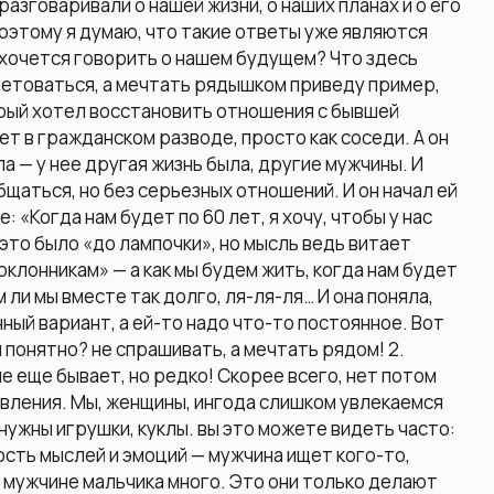
разговаривали о нашей жизни, о наших планах и о его
 Поэтому я думаю, что такие ответы уже являются
е хочется говорить о нашем будущем? Что здесь
ветоваться, а мечтать рядышком приведу пример,
орый хотел восстановить отношения с бывшей
лет в гражданском разводе, просто как соседи. А он
а — у нее другая жизнь была, другие мужчины. И
общаться, но без серьезных отношений. И он начал ей
: «Когда нам будет по 60 лет, я хочу, чтобы у нас
е это было «до лампочки», но мысль ведь витает
оклонникам» — а как мы будем жить, когда нам будет
ем ли мы вместе так долго, ля-ля-ля… И она поняла,
ный вариант, а ей-то надо что-то постоянное. Вот
 понятно? не спрашивать, а мечтать рядом! 2.
е еще бывает, но редко! Скорее всего, нет потом
вления. Мы, женщины, ингода слишком увлекаемся
нужны игрушки, куклы. вы это можете видеть часто:
кость мыслей и эмоций — мужчина ищет кого-то,
м мужчине мальчика много. Это они только делают