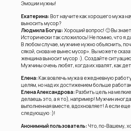
Эмоции нужны!
Екатерина:
Вот научите как хорошего мужа на
выносить мусор?
Людмила Богуш:
Хороший вопрос! 🙂 Вы знаете
Исторически так сложилось! Не помню, что я дл
В любом случае, мужчине нужно объяснить, поч
сякой, снова не вынес мусор». Вы можете сказа
женщина выносит мусор :). Создайте ситуацию,
Мужчины очень любят, когда их хвалят, как дет
Елена:
Как вовлечь мужа в ежедневную работу
целям, но над их достижением больше работаю
Елена Александрова:
Разбить цель на мелкие
делаешь это, а я то), например! Мужчин иногда
выполненная вместе, вдохновляет! А если еще и
следующую :)!
Анонимный пользователь:
Что, по-Вашему, 