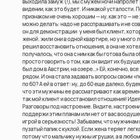
выходила замуж (!), мы с мужем ночи напролет 
видении, как это будет. И никакой усталости.
признаком не очень хорошим — ну, как это — н
можно делать: надо не расспрашивать и не со
он для демонстрации: у меня был клиент, кот
женой. жили они в одной квартире, но у много 
решил восстановить отношения, а она не хотел
получалось, что она с ним как бы готова была 
просто говорить о том, как он видит их будущее
был дом в Австрии, на озере…» Ей, конечно, вс
рядом. И она стала задавать вопросы своим «п
по 60? А ей в ответ: ну, до 60 еще далеко, буд
что эти мужчины ее рассматривают как времен
так мой клиент и восстановил отношения! Идея
Разговоры под настроение. Видите, настроени
поддержи этим планам или нет от вас воодуше
игрой в серьезность! Забываем, что мужчинам 
пузатый папик с куклой. Если жена теряет лег
потому что мальчику нужны игрушки, а в любо