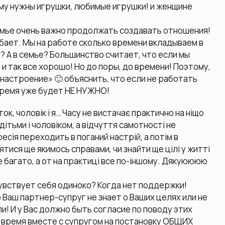
ему нужны игрушки, любимые игрушки! и женщине
семье очень важно продолжать создавать отношения!
ибает. Мы на работе сколько времени вкладываем в
? А в семье? Большинство считает, что если мы
и так все хорошо! Но до поры, до времени! Поэтому,
настроение» 🙂 объяснить, что если не работать
время уже будет НЕ НУЖНО!
іток, чоловік і я… Часу не вистачає практично на ніщо
дітьми і чоловіком, а відчуття самотності не
есія переходить в поганий настрій, а потім в
тися ще якимось справами, чи знайти ще цілі у житті
уже багато, а от на практиці все по-іншому. Дякуюююю
увствует себя одиноко? Когда нет поддержки!
Ваш партнер-супруг не знает о Ваших целях или не
и! И у Вас должно быть согласие по поводу этих
 время вместе с супругом на постановку ОБЩИХ