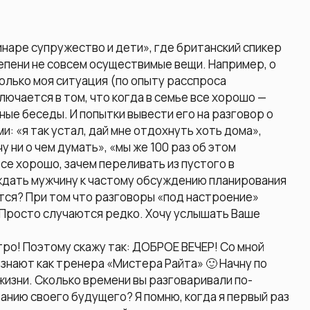
инаре супружество и дети», где британский спикер
тепени не совсем осуществимые вещи. Например, о
олько моя ситуация (по опыту расспроса
лючается в том, что когда в семье все хорошо —
ые беседы. И попытки вывести его на разговор о
: «я так устал, дай мне отдохнуть хоть дома»,
у ни о чем думать», «мы же 100 раз об этом
все хорошо, зачем переливать из пустого в
уждать мужчину к частому обсуждению планирования
тся? При том что разговоры «под настроение»
 Просто случаются редко. Хочу услышать Ваше
 утро! Поэтому скажу так: ДОБРОЕ ВЕЧЕР! Со мной
 знают как тренера «Мистера Райта» 🙂 Начну по
жизни. Сколько времени вы разговаривали по-
нию своего будущего? Я помню, когда я первый раз