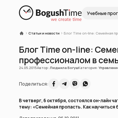
Учебные про
Статьи и новости
Блог Time on-line: Семейная 
Блог Time on-line: Семе
профессионалом в сем
24.05.2015
Автор:
Людмила Богуш
Категория:
Управлени
Поделиться:
В четверг, 6 октября, состоялся он-лайн ч
тему: «Семейная пропасть. Как научиться