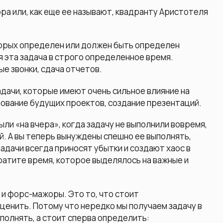
ра или, как еще ее называют, квадранту Аристотеля
оторых определен или должен быть определен
я эта задача в строго определенное время.
е звонки, сдача отчетов.
адачи, которые имеют очень сильное влияние на
рование будущих проектов, создание презентаций.
ыли «на вчера», когда задачу не выполнили вовремя,
ой. А вы теперь вынуждены спешно ее выполнять,
адачи всегда приносят убытки и создают хаос в
ратите время, которое выделялось на важные и
 и форс-мажоры. Это то, что стоит
ценить. Потому что нередко мы получаем задачу в
полнять, а стоит сперва определить: