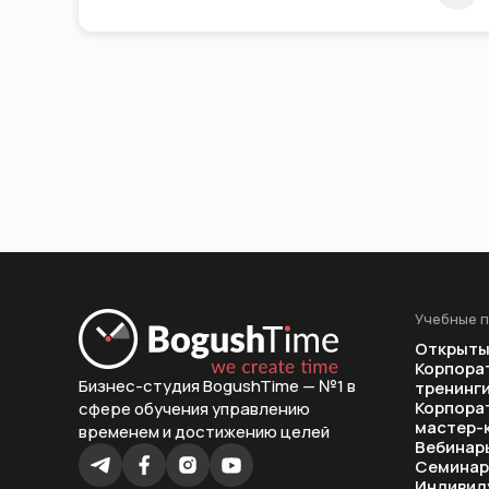
Учебные 
Открыты
Корпора
Бизнес-студия BogushTime — №1 в
тренинг
Корпора
сфере обучения управлению
мастер-
временем и достижению целей
Вебинар
Семина
Индивид