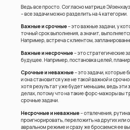
Ведь все просто. Согласно матрице Эйзенхауэ
– все задачи можно разделить на 4 категории.
Важные и срочные
– это важные задачи, у к
точный срок выполнения, а значит, выполняетс
Например, встреча с клиентом, запланированны
Важные и несрочные
– это стратегические з
будущее. Например, постановка целей, плани
Срочные и неважные
– это задачи, которые б
и она становится уже не такой важной и срочн
хотя результат уже будет меньшим, ведь эти з
делах, потому что на такие форс-мажоры вы т
срочные задачи.
Несрочные и неважные
– отвлечения, рутина
проигнорировать, переложить на других или о
авральном режиме и сразу же бросаемся ее вы