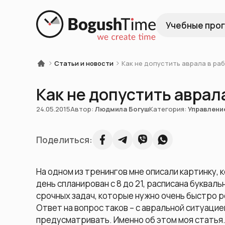
Учебные про
Статьи и новости
Как не допустить аврала в ра
Как не допустить аврал
24.05.2015
Автор:
Людмила Богуш
Категория:
Управлени
Поделиться:
На одном из тренингов мне описали картинку, 
день спланирован с 8 до 21, расписана букваль
срочных задач, которые нужно очень быстро р
Ответ на вопрос таков – с авральной ситуацие
предусматривать. Именно об этом моя статья