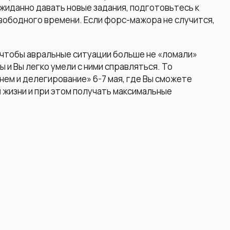
жиданно давать новые задания, подготовьтесь к
свободного времени. Если форс-мажора не случится,
, чтобы авральные ситуации больше не «ломали»
 и Вы легко умели с ними справляться. То
ем и делегирование» 6-7 мая, где Вы сможете
 жизни и при этом получать максимальные