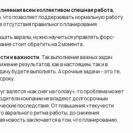
лняемая всем коллективом спешная работа,
 то, что позволяет поддерживать нормальную работу
ие отсутствия правильного планирования.
ащать авралы, нужно научиться управлять форс-
ание стоит обратить на 2 момента.
сти и важности
. Так выполнение важных задач
ижение результатов, как в настоящем, так и в
адачу будете выполнять. А срочные задачи – это те,
сроку.
руг валятся «как снег на голову», то проблема может
водители компании не владеют долгосрочным
ческие последствия. От повышения «текучести
о аврального ритма работы, до снижения
ая новость заключается в том, что планированию