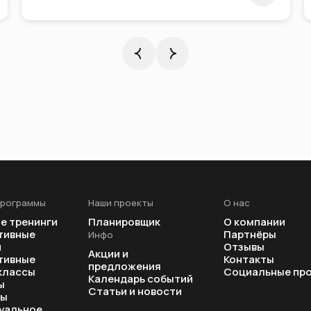
программы
Наши проекты
О нас
е тренинги
Планировщик
О компании
тивные
Партнёры
Инфо
и
Отзывы
Акции и
тивные
Контакты
предложения
классы
Социальные пр
Календарь событий
ы
Статьи и новости
ры
уальное