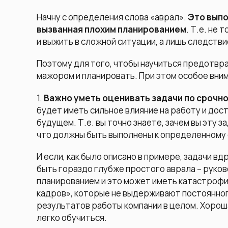
Начну с определения слова «аврал».
Это выпо
вызванная плохим планированием
. Т.е. не
и выжить в сложной ситуации, а лишь следств
Поэтому для того, чтобы научиться предотвр
мажором и планировать. При этом особое вним
1.
Важно уметь оценивать задачи по срочно
будет иметь сильное влияние на работу и дост
будущем. Т.е. вы точно знаете, зачем вы эту з
что должны быть выполнены к определенному 
И если, как было описано в примере, задачи вд
быть гораздо глубже простого аврала – руко
планированием и это может иметь катастрофи
кадров», которые не выдерживают постоянног
результатов работы компании в целом. Хорош
легко обучиться.