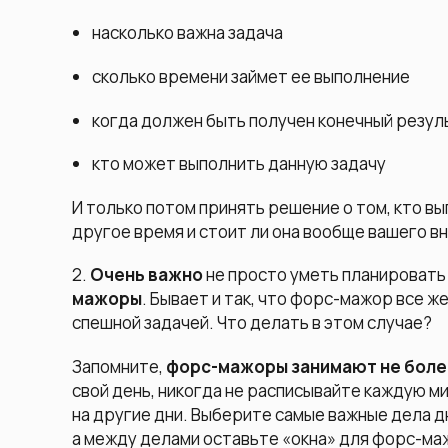
насколько важна задача
сколько времени займет ее выполнение
когда должен быть получен конечный резул
кто может выполнить данную задачу
И только потом принять решение о том, кто вы
другое время и стоит ли она вообще вашего в
2.
О
чень важно
не просто уметь планировать 
мажоры
. Бывает и так, что форс-мажор все ж
спешной задачей. Что делать в этом случае?
Запомните,
форс-мажоры занимают не более
свой день, никогда не расписывайте каждую ми
на другие дни. Выберите самые важные дела дн
а между делами оставьте «окна» для форс-маж