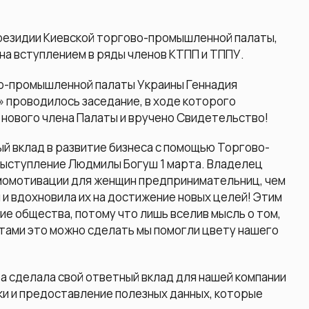
резидии Киевской торгово-промышленной палаты,
на вступлением в ряды членов КТПП и ТППУ.
о-промышленной палаты Украины Геннадия
» проводилось заседание, в ходе которого
 нового члена Палаты и вручено Свидетельство!
й вклад в развитие бизнеса с помощью Торгово-
выступление Людмилы Богуш 1 марта. Владелец
амомотивации для женщин предпринимательниц, чем
и вдохновила их на достижение новых целей! Этим
ие общества, потому что лишь вселив мысль о том,
ентами это можно сделать мы помогли цвету нашего
 сделала свой ответный вклад для нашей компании
и и предоставление полезных данных, которые