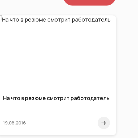
На что в резюме смотрит работодатель
Кру
пер
пол
19.08.2016
24.0