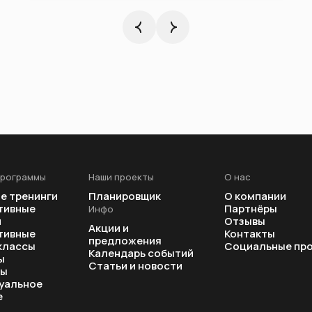
программы
Наши проекты
О нас
е тренинги
Планировщик
О компании
тивные
Партнёры
Инфо
и
Отзывы
Акции и
тивные
Контакты
предложения
классы
Социальные пр
Календарь событий
ы
Статьи и новости
ры
уальное
е