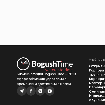
Учебные 
Открыты
Корпора
Бизнес-студия BogushTime — №1 в
тренинг
Корпора
сфере обучения управлению
мастер-
временем и достижению целей
Вебинар
Семина
Индивид
обучени