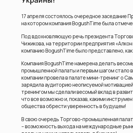
17 апреля состоялось очередное заседание П
на котором компания BogushTime была отмече
Под вдохновляющую речь президента Торгов
Чижикова, на территории предприятия «Алкон
компанию BogushTime было представлено, как
Компания BogushTime намерена делать весомы
промышленной палаты и первым шагом стало 
компании провела в палате мини-тренинг о С
зарядила аудиторию неописуемой мотивацией 
тренингом мы сделали весомый вклад в развит
что все возможно и, показав, какими инструм
общества обрести уверенность в будущем!
В свою очередь Торгово-промышленная палата
– возможность выхода на международные рынк