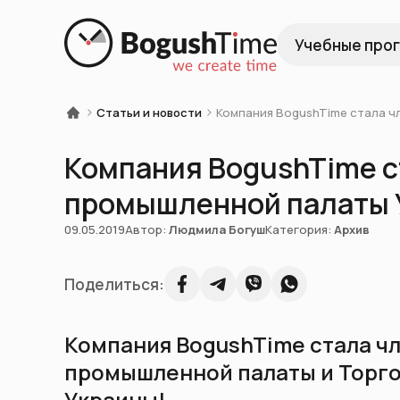
Учебные про
Статьи и новости
Компания BogushTime стала ч
Компания BogushTime с
промышленной палаты 
09.05.2019
Автор:
Людмила Богуш
Категория:
Архив
Поделиться:
Компания BogushTime стала ч
промышленной палаты и Торг
Украины!