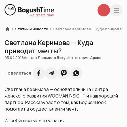
Статьи и новости
Светлана Керимова — Куда приводят 
Светлана Керимова — Куда
приводят мечты?
05.04.2018
Автор:
Людмила Богуш
Категория:
Архив
Поделиться:
Светлана Керимова — основательница центра
женского развития WOOMAN INSIGHT и наш хороший
партнер. Рассказывает о том, как BogushBook
помогает в осуществлении мечт.
Из вебинара можно узнать: