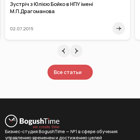
Зустріч з Юлією Бойко в НПУ імені
М.П.Драгоманова
02.07.2015
Все статьи
Бизнес-студия BogushTime — №1 в сфере обучения
управлению временем и достижению целей