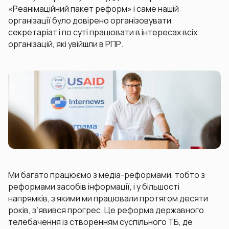
«Реанімаційний пакет реформ» і саме нашій
організації було довірено організовувати
секретаріат і по суті працювати в інтересах всіх
організацій, які увійшли в РПР.
Ми багато працюємо з медіа-реформами, тобто з
реформами засобів інформації, і у більшості
напрямків, з якими ми працювали протягом десяти
років, зʼявився прогрес. Це реформа державного
телебачення із створенням суспільного ТБ, де