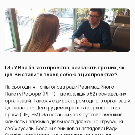
І.З.: У Вас багато проектів, розкажіть про них, які
цілі Ви ставите перед собою в цих проектах?
На сьогодні я – співголова ради Реанімаційного
Пакету Реформ (РПР) – це коаліція з 82 громадських
організацій. Також я є директором однієї з організацій
цієї коаліції – Центру демократії та верховенства
права (ЦЕДЕМ). За останній час я суттєво зменшив
кількість напрямків діяльності для концентрування
своїх зусиль. Восени я вийшов з наглядової Ради