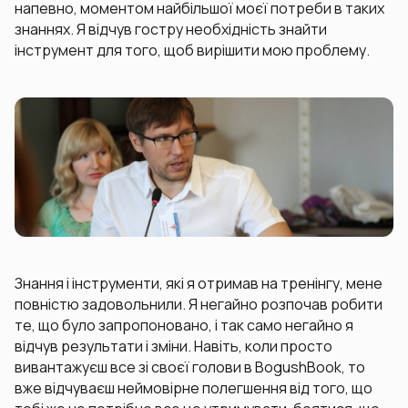
напевно, моментом найбільшої моєї потреби в таких
знаннях. Я відчув гостру необхідність знайти
інструмент для того, щоб вирішити мою проблему.
Знання і інструменти, які я отримав на тренінгу, мене
повністю задовольнили. Я негайно розпочав робити
те, що було запропоновано, і так само негайно я
відчув результати і зміни. Навіть, коли просто
вивантажуєш все зі своєї голови в BogushBook, то
вже відчуваєш неймовірне полегшення від того, що