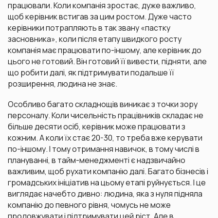
працювали. Коли компанія зростає, дуже важливо,
щоб керівник встигав за цим ростом. Дуже часто
керівники потрапляють в так звану «пастку
засновника», коли після етапу швидкого росту
компанія має працювати по-іншому, але керівник до
цього не готовий. Він готовий її вивести, підняти, але
що робити далі, як підтримувати подальше її
розширення, людина не знає.
Особливо багато складнощів виникає з точки зору
персоналу. Коли чисельність працівників складає не
більше десяти осіб, керівник може працювати з
кожним. А коли їх стає 20-30, то треба вже керувати
по-іншому. І тому отримання навичок, в тому числі в
плануванні, в тайм-менеджменті є надзвичайно
важливим, щоб рухати компанію далі. Багато бізнесів і
громадських ініціатив на цьому етапі руйнується. І це
виглядає начебто дивно: людина, яка з нуля підняла
компанію до певного рівня, чомусь не може
продовжувати і підтримувати цей ріст. Але в