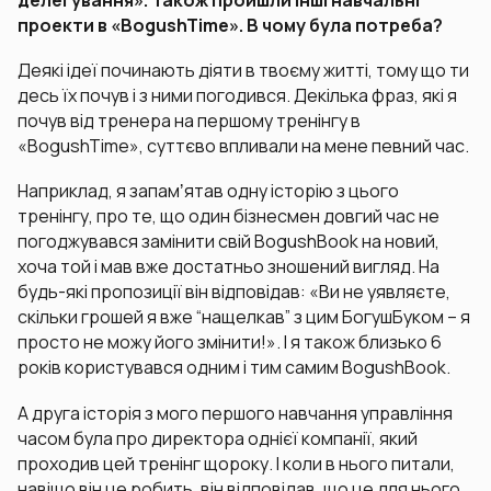
проекти в «BogushTime». В чому була потреба?
Деякі ідеї починають діяти в твоєму житті, тому що ти
десь їх почув і з ними погодився. Декілька фраз, які я
почув від тренера на першому тренінгу в
«BogushTime», суттєво впливали на мене певний час.
Наприклад, я запамʼятав одну історію з цього
тренінгу, про те, що один бізнесмен довгий час не
погоджувався замінити свій BogushBook на новий,
хоча той і мав вже достатньо зношений вигляд. На
будь-які пропозиції він відповідав: «Ви не уявляєте,
скільки грошей я вже “нащелкав” з цим БогушБуком – я
просто не можу його змінити!». І я також близько 6
років користувався одним і тим самим BogushBook.
А друга історія з мого першого навчання управління
часом була про директора однієї компанії, який
проходив цей тренінг щороку. І коли в нього питали,
навіщо він це робить, він відповідав, що це для нього