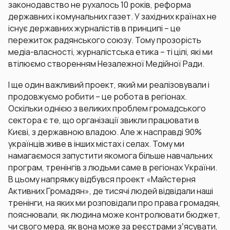
законодавство не рухалось 10 років, реформа
державних і комунальних газет. У західних країнах не
існує державних журналістів в принципі – це
пережиток радянського союзу. Тому прозорість
медіа-власності, журналістська етика – ті цілі, які ми
втілюємо створенням Незалежної Медійної Ради.
І ще один важливий проект, який ми реалізовували і
продовжуємо робити – це робота в регіонах.
Оскільки однією з великих проблем громадського
сектора є те, що організації звикли працювати в
Києві, з державною владою. Але ж насправді 90%
українців живе в інших містах і селах. Тому ми
намагаємося запустити якомога більше навчальних
програм, тренінгів з людьми саме в регіонах України.
В цьому напрямку відбувся проект «Майстерня
Активних Громадян», де тисячі людей відвідали наші
тренінги, на яких ми розповідали про права громадян,
пояснювали, як людина може контролювати бюджет,
чи свого мера, як вона може за реєстрами зʼясувати,