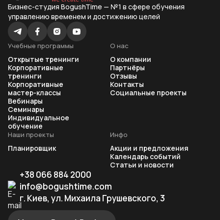
Бизнес-студия BogushTime — №1 в сфере обучения
управлению временем и достижению целей
Учебные программы
О нас
Открытые тренинги
О компании
Корпоративные
Партнёры
тренинги
Отзывы
Корпоративные
Контакты
мастер-классы
Социальные проекты
Вебинары
Семинары
Индивидуальное
обучение
Наши проекты
Инфо
Планировщик
Акции и предложения
Календарь событий
Статьи и новости
+38 066 884 2000
info@bogushtime.com
г. Киев, ул. Михаила Грушевского, 3