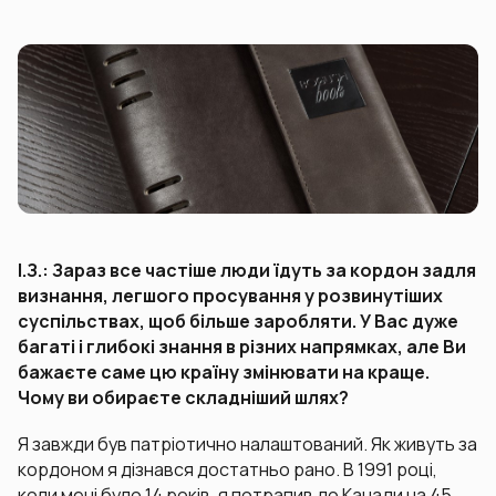
І.З.: Зараз все частіше люди їдуть за кордон задля
визнання, легшого просування у розвинутіших
суспільствах, щоб більше заробляти. У Вас дуже
багаті і глибокі знання в різних напрямках, але Ви
бажаєте саме цю країну змінювати на краще.
Чому ви обираєте складніший шлях?
Я завжди був патріотично налаштований. Як живуть за
кордоном я дізнався достатньо рано. В 1991 році,
коли мені було 14 років, я потрапив до Канади на 45