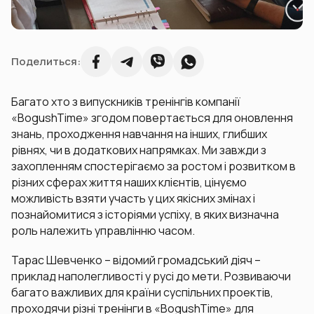
Поделиться:
Багато хто з випускників тренінгів компанії
«BogushTime» згодом повертається для оновлення
знань, проходження навчання на інших, глибших
рівнях, чи в додаткових напрямках. Ми завжди з
захопленням спостерігаємо за ростом і розвитком в
різних сферах життя наших клієнтів, цінуємо
можливість взяти участь у цих якісних змінах і
познайомитися з історіями успіху, в яких визначна
роль належить управлінню часом.
Тарас Шевченко – відомий громадський діяч –
приклад наполегливості у русі до мети. Розвиваючи
багато важливих для країни суспільних проектів,
проходячи різні тренінги в «BogushTime» для