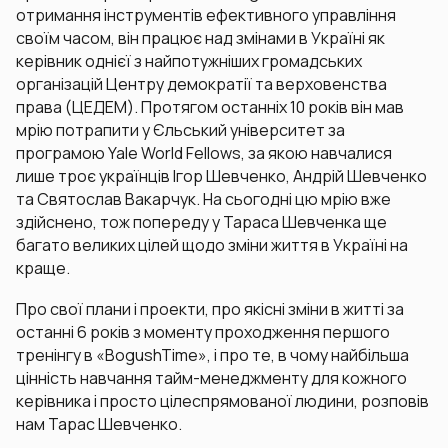
отримання інструментів ефективного управління
своїм часом, він працює над змінами в Україні як
керівник однієї з найпотужніших громадських
організацій Центру демократії та верховенства
права (ЦЕДЕМ). Протягом останніх 10 років він мав
мрію потрапити у Єльський університет за
програмою Yale World Fellows, за якою навчалися
лише троє українців Ігор Шевченко, Андрій Шевченко
та Святослав Вакарчук. На сьогодні цю мрію вже
здійснено, тож попереду у Тараса Шевченка ще
багато великих цілей щодо зміни життя в Україні на
краще.
Про свої плани і проекти, про якісні зміни в житті за
останні 6 років з моменту проходження першого
тренінгу в «BogushTime», і про те, в чому найбільша
цінність навчання тайм-менеджменту для кожного
керівника і просто цілеспрямованої людини, розповів
нам Тарас Шевченко.