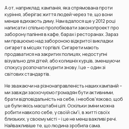
А от, наприклад, кампанія, яка спрямована проти
куріння, зберігає життя людей через те, що вони
менше вдихають диму. Нам вдалося ще у 2012 році
написати і спільно пролобіювати законопроект про
заборону паління в кафе, барах і ресторанах. Зараз
ми працюємо над забороною відкритої викладки
сигарет в місцях торгівлі. Сигарети мають
продаватися на закритих полицях, недоступні
візуально для дітей, або колишніх курців, зменшуючи
спокусу розпочати курити знову. І це – один зі
світових стандартів.
Не зважаючи на різнонаправленість наших кампаній –
ми завжди заохочуємо громадян бути активними,
брати відповідальність на себе, і необовʼязково, щоб
це були якісь масштабні цілі. Оскільки зміни можна
робити навколо себе, у своїй сімʼї, в житті своїх
близьких, у своєму місті – і це не менш важливі речі.
Найважливіше те, що людина зробила сама.