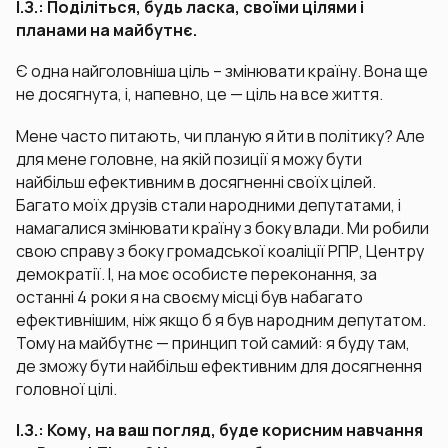
І.З.: Поділіться, будь ласка, своїми цілями і
планами на майбутнє.
Є одна найголовніша ціль – змінювати країну. Вона ще
не досягнута, і, напевно, це — ціль на все життя.
Мене часто питають, чи планую я йти в політику? Але
для мене головне, на якій позиції я можу бути
найбільш ефективним в досягненні своїх цілей.
Багато моїх друзів стали народними депутатами, і
намагалися змінювати країну з боку влади. Ми робили
свою справу з боку громадської коаліції РПР, Центру
демократії. І, на моє особисте переконання, за
останні 4 роки я на своєму місці був набагато
ефективнішим, ніж якщо б я був народним депутатом.
Тому на майбутнє — принцип той самий: я буду там,
де зможу бути найбільш ефективним для досягнення
головної цілі.
І.З.: Кому, на ваш погляд, буде корисним навчання