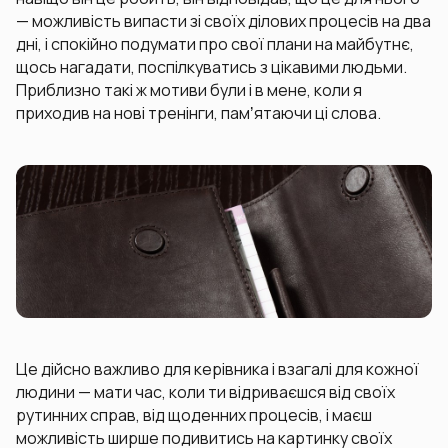
— можливість випасти зі своїх ділових процесів на два
дні, і спокійно подумати про свої плани на майбутнє,
щось нагадати, поспілкуватись з цікавими людьми.
Приблизно такі ж мотиви були і в мене, коли я
приходив на нові тренінги, памʼятаючи ці слова.
Це дійсно важливо для керівника і взагалі для кожної
людини — мати час, коли ти відриваєшся від своїх
рутинних справ, від щоденних процесів, і маєш
можливість ширше подивитись на картинку своїх