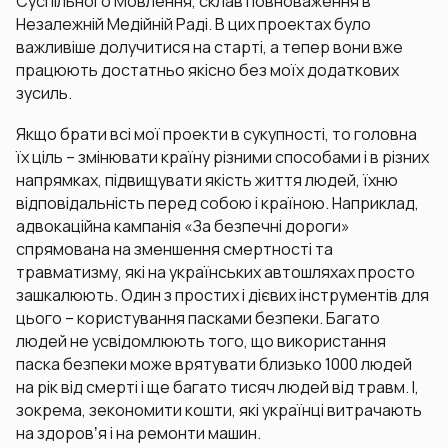
Суспільного Мовлення, склав повноваження в
Незалежній Медійній Раді. В цих проектах було
важливіше долучитися на старті, а тепер вони вже
працюють достатньо якісно без моїх додаткових
зусиль.
Якщо брати всі мої проекти в сукупності, то головна
їх ціль – змінювати країну різними способами і в різних
напрямках, підвищувати якість життя людей, їхню
відповідальність перед собою і країною. Наприклад,
адвокаційна кампанія «За безпечні дороги»
спрямована на зменшення смертності та
травматизму, які на українських автошляхах просто
зашкалюють. Один з простих і дієвих інструментів для
цього – користування пасками безпеки. Багато
людей не усвідомлюють того, що використання
паска безпеки може врятувати близько 1000 людей
на рік від смерті і ще багато тисяч людей від травм. І,
зокрема, зекономити кошти, які українці витрачають
на здоровʼя і на ремонти машин.