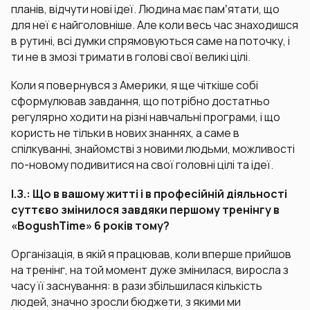
планів, відчути нові ідеї. Людина має памʼятати, що
для неї є найголовніше. Але коли весь час знаходишся
в рутині, всі думки спрямовуються саме на поточку, і
ти не в змозі тримати в голові свої великі цілі.
Коли я повернувся з Америки, я ще чіткіше собі
сформулював завдання, що потрібно достатньо
регулярно ходити на різні навчальні програми, і що
користь не тільки в нових знаннях, а саме в
спілкуванні, знайомстві з новими людьми, можливості
по-новому подивитися на свої головні цілі та ідеї.
І.З.: Що в вашому житті і в професійній діяльності
суттєво змінилося завдяки першому тренінгу в
«BogushTime» 6 років тому?
Організація, в якій я працював, коли вперше прийшов
на тренінг, на той момент дуже змінилася, виросла з
часу її заснування: в рази збільшилася кількість
людей, значно зросли бюджети, з якими ми