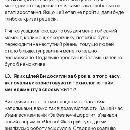
менеджменті відзначається саме така проблема на
етапі зростання. Якщо цей етап не пройти, дали буде
глибока криза і рецесія.
Я чітко усвідомлюю, що то був для мене той самий
момент, коли мені, як керівнику, потрібно було
переходити на наступний рівень, тому що людей
стало більше, і управління мене тотально
виснажувало. Подальше зростання без змін напевно
було б неможливе.
І.З.: Яких цілей Ви досягли за 6 років, з того часу,
як почали використовувати технологію тайм-
менеджменту в своєму житті?
Виходячи з того, що ми працюємо з багатьма
напрямками, важко так відразу відповісти. За цей час
зʼявилася кампанія «За безпечні дороги», зʼявився
новий напрямок «Чесно! Фільтруй суд», де ми
аналізуємо роботу всіх суддів. Створено коаліцію