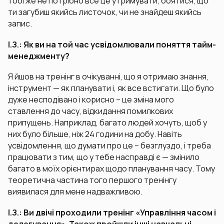
тобі же не потрібно все це утримувати, боятися, що
ти загубиш якийсь листочок, чи не знайдеш якийсь
запис.
І.З.: Як ви на той час усвідомлювали поняття тайм-
менеджменту?
Я йшов на тренінг в очікуванні, що я отримаю знання,
інструмент — як планувати і, як все встигати. Що було
дуже несподівано і корисно – це зміна мого
ставлення до часу, відкидання помилкових
припущень. Наприклад, багато людей хочуть, щоб у
них було більше, ніж 24 години на добу. Навіть
усвідомлення, що думати про це – безглуздо, і треба
працювати з тим, що у тебе насправді є — змінило
багато в моїх орієнтирах щодо планування часу. Тому
теоретична частина того першого тренінгу
виявилася для мене надважливою.
І.З.: Ви двічі проходили тренінг «Управління часом і
делегування». Також пройшли інші навчальні