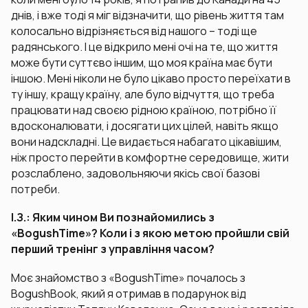
днів, і вже тоді я міг відзначити, що рівень життя там
колосально відрізняється від нашого – тоді ще
радянського. І це відкрило мені очі на те, що життя
може бути суттєво іншим, що моя країна має бути
іншою. Мені ніколи не було цікаво просто переїхати в
ту іншу, кращу країну, але було відчуття, що треба
працювати над своєю рідною країною, потрібно її
вдосконалювати, і досягати цих цілей, навіть якщо
вони надскладні. Це видається набагато цікавішим,
ніж просто перейти в комфортне середовище, жити
розслаблено, задовольняючи якісь свої базові
потреби.
І.З.: Яким чином Ви познайомились з
«BogushTime»? Коли і з якою метою пройшли свій
перший тренінг з управління часом?
Моє знайомство з «BogushTime» почалось з
BogushBook, який я отримав в подарунок від