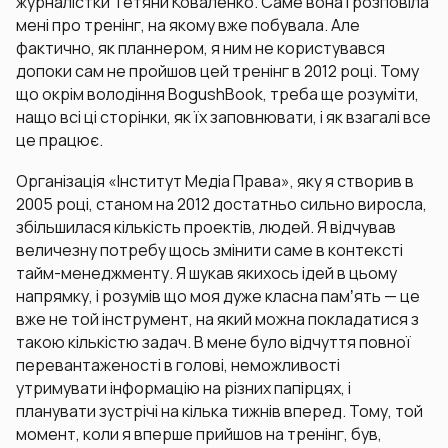
журналістки Тетяни Коваленко. Саме вона і розповіла
мені про тренінг, на якому вже побувала. Але
фактично, як планнером, я ним не користувався
допоки сам не пройшов цей тренінг в 2012 році. Тому
що окрім володіння BogushBook, треба ще розуміти,
нащо всі ці сторінки, як їх заповнювати, і як взагалі все
це працює.
Організація «Інститут Медіа Права», яку я створив в
2005 році, станом на 2012 достатньо сильно виросла,
збільшилася кількість проектів, людей. Я відчував
величезну потребу щось змінити саме в контексті
тайм-менеджменту. Я шукав якихось ідей в цьому
напрямку, і розумів що моя дуже класна памʼять — це
вже не той інструмент, на який можна покладатися з
такою кількістю задач. В мене було відчуття повної
перевантаженості в голові, неможливості
утримувати інформацію на різних папірцях, і
планувати зустрічі на кілька тижнів вперед. Тому, той
момент, коли я вперше прийшов на тренінг, був,