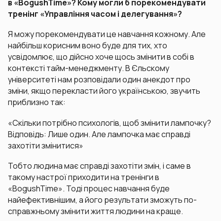
в «BogushTime»? Кому могли б порекомендувати
тренінг «Управління часом і делегування»?
Я можу порекомендувати це навчання кожному. Але
найбільш корисним воно буде для тих, хто
усвідомлює, що дійсно хоче щось змінити в собі в
контексті тайм-менеджменту. В Єльскому
університеті нам розповідали один анекдот про
зміни, якщо перекласти його українською, звучить
приблизно так:
«Скільки потрібно психологів, щоб змінити лампочку?
Відповідь: Лише один. Але лампочка має справді
захотіти змінитися»
Тобто людина має справді захотіти змін, і саме в
такому настрої приходити на тренінги в
«BogushTime». Тоді процес навчання буде
найефективнішим, а його результати зможуть по-
справжньому змінити життя людини на краще.