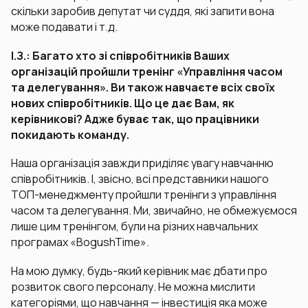
скільки заробив депутат чи суддя, які запити вона
може подавати і т.д.
І.З.: Багато хто зі співробітників Ваших
організацій пройшли тренінг «Управління часом
та делегування». Ви також навчаєте всіх своїх
нових співробітників. Що це дає Вам, як
керівникові? Адже буває так, що працівники
покидають команду.
Наша організація завжди приділяє увагу навчанню
співробітників. І, звісно, всі представники нашого
ТОП-менеджменту пройшли тренінги з управління
часом та делегування. Ми, звичайно, не обмежуємося
лише цим тренінгом, були на різних навчальних
програмах «BogushTime».
На мою думку, будь-який керівник має дбати про
розвиток свого персоналу. Не можна мислити
категоріями, що навчання — інвестиція яка може