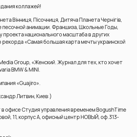
здания коллажей!
ета Вінниця, Пісочниця, Дитяча Планета Чернігів,
е песочной анимации. Франшиза, Школьные Годы,
 проекта национального масштаба в других
о рекорда «Самая большая карта мечты украинской
edia Group, «Женский. Журнал для тех, кто хочет
aria BMW & MINI.
пания «Guajiro».
андр Литвин, Киев:)
т в офисе Студия управления временем BogushTime
ковой, 11, корпус А, офисный центр НОВЫЙ, оф.313-