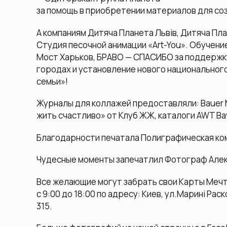
за помощь в приобретении материалов для со
А компаниям Дитяча Планета Львів, Дитяча План
Студия песочной анимации «Art-You». Обучени
Мост Харьков, БРАВО — СПАСИБО за поддержку
городах и установление нового национальног
семьи»!
Журналы для коллажей предоставляли: Bauer M
жить счастливо» от Клуб ЖЖ, каталоги AWT Bav
Благодарности печатала Полиграфическая ком
Чудесные моменты запечатлил Фотограф Алекс
Все желающие могут забрать свои Карты Меч
с 9:00 до 18:00 по адресу: Киев, ул.Марині Рас
315.