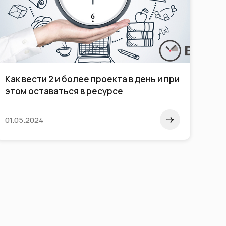
Как вести 2 и более проекта в день и при
«Со
этом оставаться в ресурсе
меж
01.05.2024
24.0