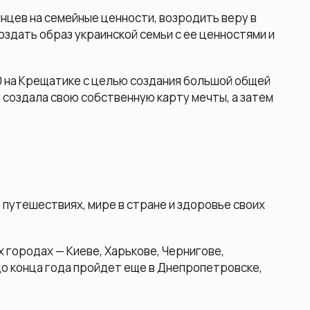
нцев на семейные ценности, возродить веру в
оздать образ украинской семьи с ее ценностями и
00 на Крещатике с целью создания большой общей
 создала свою собственную карту мечты, а затем
о путешествиях, мире в стране и здоровье своих
 городах — Киеве, Харькове, Чернигове,
 до конца года пройдет еще в Днепропетровске,