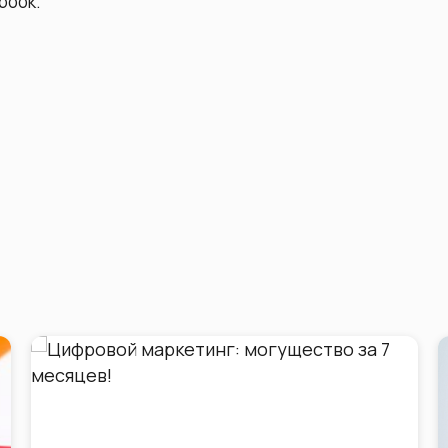
book.