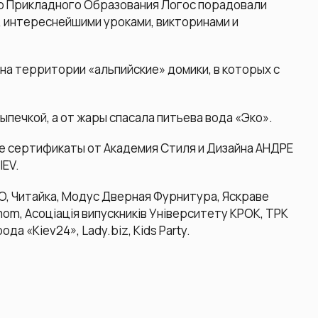
 Прикладного Образования Логос порадовали
 интереснейшими уроками, викторинами и
на территории «альпийские» домики, в которых с
печкой, а от жары спасала питьева вода «Эко».
е сертификаты от Академия Стиля и Дизайна АНДРЕ
IEV.
 Читайка, Модус Дверная Фурнитура, Яскраве
mom, Асоціація випускників Університету КРОК, ТРК
да «Kiev24», Lady.biz, Kids Party.