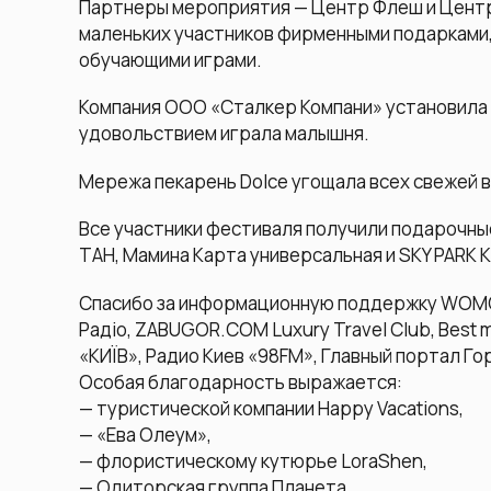
Партнеры мероприятия — Центр Флеш и Центр
маленьких участников фирменными подарками,
обучающими играми.
Компания ООО «Сталкер Компани» установила 
удовольствием играла малышня.
Мережа пекарень Dolce угощала всех свежей вы
Все участники фестиваля получили подарочны
ТАН, Мамина Карта универсальная и SKY PARK K
Спасибо за информационную поддержку WOMO,
Радіо, ZABUGOR.COM Luxury Travel Club, Best 
«КИЇВ», Радио Киев «98FM», Главный портал Горо
Особая благодарность выражается:
— туристической компании Happy Vacations,
— «Ева Олеум»,
— флористическому кутюрье LoraShen,
— Одиторская группа Планета