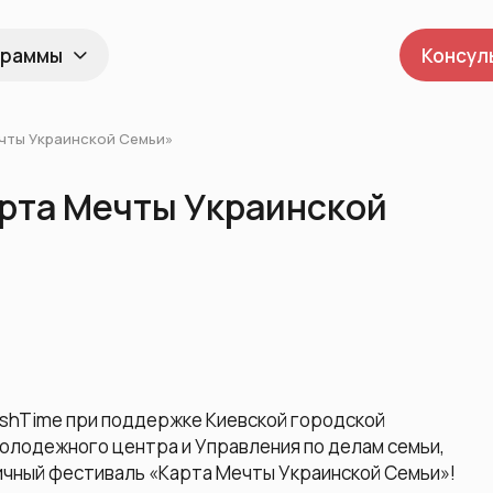
граммы
Консул
чты Украинской Семьи»
рта Мечты Украинской
ushTime при поддержке Киевской городской
олодежного центра и Управления по делам семьи,
ичный фестиваль «Карта Мечты Украинской Семьи»!