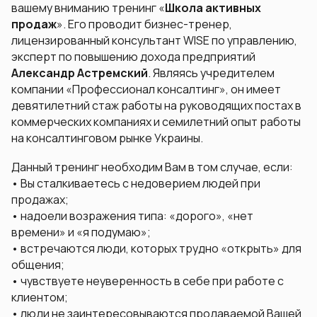
вашему вниманию тренинг «
Школа активных
продаж
». Его проводит бизнес-тренер,
лицензированный консультант WISE по управлению,
эксперт по повышению дохода предприятий
Александр Астремский
. Являясь учредителем
компании «
Профессионал консалтинг
», он имеет
девятилетний стаж работы на руководящих постах в
коммерческих компаниях и семилетний опыт работы
на консалтинговом рынке Украины.
Данный тренинг необходим Вам в том случае, если:
• Вы сталкиваетесь с недоверием людей при
продажах;
• надоели возражения типа: «
дорого
», «
нет
времени
» и «
я подумаю
»;
• встречаются люди, которых трудно «открыть» для
общения;
• чувствуете неуверенность в себе при работе с
клиентом;
• люди не заинтересовываются продаваемой Вашей