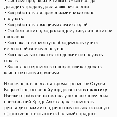
• Система продаж из пяти шагов – как всегда
доводить продажу до завершения сделки.
• Как работать с возражениями или как их не
получать.
• Как работать с эмоциями других людей.
• Особенности подхода к каждому типу личности при
продажах.
• Как показать клиенту необходимость купить
именно сейчас и именно у вас.
• Как правильно заключать сделки и не получать
отказы.
• Залог долговременных продаж, или как делать
клиентов своими друзьями.
И конечно, как всегда во время тренингов
Студии
BogushTime
, основной упор делается на
практику
.
Навыки отрабатываются сразу же после получения
новых знаний. Кредо Александра – помогать
руководителям и их подчиненным повышать личную
эффективность и вносить больший порядок в