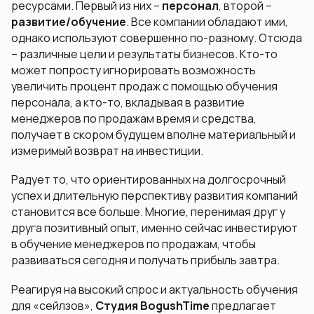
ресурсами. Первый из них –
персонал
, второй –
развитие/обучение
. Все компании обладают ими,
однако используют совершенно по-разному. Отсюда
– различные цели и результаты бизнесов. Кто-то
может попросту игнорировать возможность
увеличить процент продаж с помощью обучения
персонала, а кто-то, вкладывая в развитие
менеджеров по продажам время и средства,
получает в скором будущем вполне материальный и
измеримый возврат на инвестиции.
Радует то, что ориентированных на долгосрочный
успех и длительную перспективу развития компаний
становится все больше. Многие, перенимая друг у
друга позитивный опыт, именно сейчас инвестируют
в обучение менеджеров по продажам, чтобы
развиваться сегодня и получать прибыль завтра.
Реагируя на высокий спрос и актуальность обучения
для «сейлзов»,
Студия BogushTime
предлагает