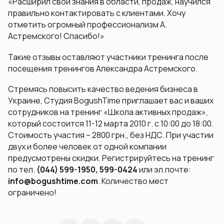
«
Расширил свои знания в области, продаж, научился
правильно контактировать с клиентами. Хочу
отметить огромный профессионализм А.
Астремского! Спасибо!
»
Такие отзывы оставляют участники тренинга после
посещения тренингов
Александра Астремского
.
Стремясь повысить качество ведения бизнеса в
Украине,
Студия BogushTime
приглашает вас и ваших
сотрудников на тренинг «
Школа активных продаж
»,
который состоится 11-12 марта 2010 г. с 10:00 до 18:00.
Стоимость участия – 2800 грн., без НДС. При участии
двух и более человек от одной компании
предусмотрены скидки. Регистрируйтесь на тренинг
по тел.
(044) 599-1950, 599-0424
или эл.почте:
info@bogushtime.com
. Количество мест
ограничено!