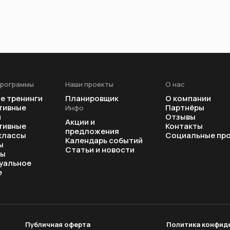
программы
Наши проекты
О нас
е тренинги
Планировщик
О компании
тивные
Партнёры
Инфо
и
Отзывы
Акции и
тивные
Контакты
предложения
классы
Социальные пр
Календарь событий
ы
Статьи и новости
ры
уальное
е
Публичная оферта
Политика конфид