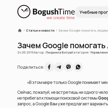
Учебные про
Статьи и новости
Зачем Google помогать людям
Зачем Google помогать
24.05.2015
Автор:
Людмила Богуш
Категория:
Управлени
Поделиться:
«В этом мире только Google понимает мен
Сейчас, пожалуй, не встретишь ни одного чело
не прибегал к помощи поисковой системы
G
o
o
запрос, а Google Вам уже предлагает варианты