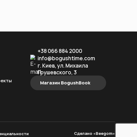
+38 066 884 2000
info@bogushtime.com
г. Киев, ул. Михаила
Грушевского, 3
оекты
Магазин BogushBook
Сделано «Beegom»
енциальности