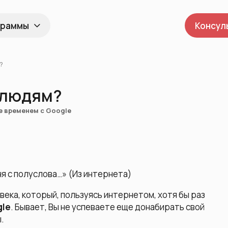
граммы
Консул
?
 людям?
е временем с Google
я с полуслова…» (Из интернета)
века, который, пользуясь интернетом, хотя бы раз
g
l
e
. Бывает, Вы не успеваете еще донабирать свой
.