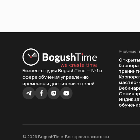
Учебные 
Открыты
Корпора
Бизнес-студия BogushTime — №1 в
тренинг
Корпора
сфере обучения управлению
мастер-
временем и достижению целей
Вебинар
Семина
Индивид
обучени
© 2026 BogushTime. Все права защищены