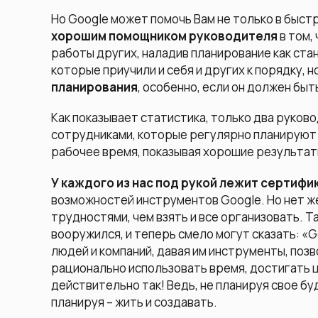
Но
Google может помочь Вам не только в быст
хорошим помощником руководителя
в том,
работы других, наладив планирование как стан
которые приучили и себя и других к порядку, н
планирования
, особенно, если он должен быт
Как показывает статистика, только два руков
сотрудниками, которые регулярно планируют
рабочее время, показывая хорошие результат
У каждого из нас под рукой лежит сертифик
возможностей инструментов Google. Но нет же
трудностями, чем взять и все организовать. Так
вооружился, и теперь смело могут сказать: «G
людей и компаний, давая им инструменты, поз
рационально использовать время, достигать це
действительно так! Ведь, не планируя свое б
планируя – жить и создавать.