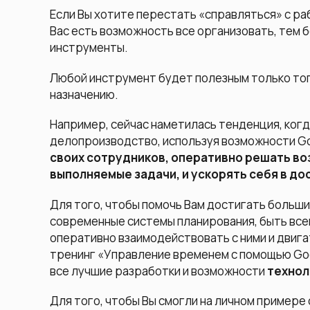
Если Вы хотите перестать «справляться» с ра
Вас есть возможность все организовать, тем 
инструменты.
Любой инструмент будет полезным только тогд
назначению.
Например, сейчас наметилась тенденция, когд
делопроизводство, используя возможности Go
своих сотрудников, оперативно решать в
выполняемые задачи, и ускорять себя в д
Для того, чтобы помочь Вам достигать больш
современные системы планирования, быть всег
оперативно взаимодействовать с ними и двига
тренинг «Управление временем с помощью Goo
все лучшие разработки и возможности
технол
Для того, чтобы Вы смогли на личном примере