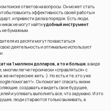
ром поиске ответов на вопросы. Он может стать
 чтобы повысить эффективность своей работы и
дарт, и привести дела в порядок. Есть люди,
о никак не могут найти
удобный инструмент
ь не бумажным.
одителя из десяти могут похвастаться
 свою деятельность и оптимально используют
ы.
ат на 1 миллион долларов, а то и больше
, в виде
, многим легче героически «справляться» с
 же интереснее жить :). Но есть и те, кто уже
oogle помогает!». Он помогает спасать жизни
воляющие, создавать и видеть свое будущее,
лей и успевать выполнять все, что задумано. И это
удущее, люди стараются только выживать, а