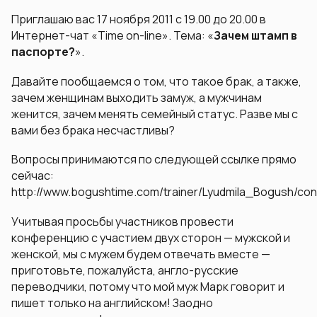
Приглашаю вас 17 ноября 2011 с 19.00 до 20.00 в
Интернет-чат «Time on-line». Тема: «
Зачем штамп в
паспорте?
».
Давайте пообщаемся о том, что такое брак, а также,
зачем женщинам выходить замуж, а мужчинам
женится, зачем менять семейный статус. Разве мы с
вами без брака несчастливы?
Вопросы принимаются по следующей ссылке прямо
сейчас:
http://www.bogushtime.com/trainer/Lyudmila_Bogush/co
Учитывая просьбы участников провести
конференцию с участием двух сторон — мужской и
женской, мы с мужем будем отвечать вместе —
приготовьте, пожалуйста, англо-русские
переводчики, потому что мой муж Марк говорит и
пишет только на английском! Заодно