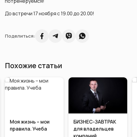
потренеруемся!
До встречи 17 ноября с 19.00 до 20.00!
Поделиться:
Похожие статьи
мои
БИЗНЕС-ЗАВТРАК
Самая черная
ба
для владельцев
пятница
компаний