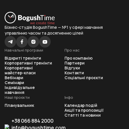
Бізнес-студія BogushTime — №1 у сфері навчання
управлінню часом та досягненню цілей
Навчальні програми
Про нас
Відкриті тренінги
Про компанію
Корпоративні тренінги
Партнери
Корпоративні
Відгуки
майстер-класи
Контакти
Вебінари
Соціальні проєкти
Семінари
Індивідуальне
навчання
Наші проєкти
Інфо
Планувальник
Календар подій
Акції та пропозиції
Статті та новини
+38 066 884 2000
info@bogushtime.com