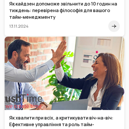
Як кайдзен допоможе звільнити до 10 годин на
тиждень: перевірена філософія для вашого
тайм-менеджменту
13.11.2024
Як хвалити при всіх, а критикувати віч-на-віч:
Ефективне управління та роль тайм-