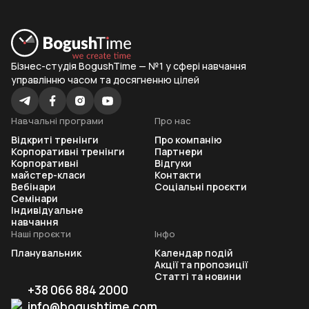
Бізнес-студія BogushTime — №1 у сфері навчання
управлінню часом та досягненню цілей
Навчальні програми
Про нас
Відкриті тренінги
Про компанію
Корпоративні тренінги
Партнери
Корпоративні
Відгуки
майстер-класи
Контакти
Вебінари
Соціальні проєкти
Семінари
Індивідуальне
навчання
Наші проєкти
Інфо
Планувальник
Календар подій
Акції та пропозиції
Статті та новини
+38 066 884 2000
info@bogushtime.com