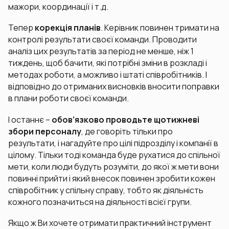
мажори, координації і т.д.
Тепер
корекція планів
. Керівник повинен тримати на
контролі результати своєї команди. Проводити
аналіз цих результатів за період не менше, ніж 1
тиждень, щоб бачити, які потрібні зміни в розкладі і
методах роботи, а можливо і штаті співробітників. І
відповідно до отриманих висновків вносити поправки
в плани роботи своєї команди.
І останнє –
обов’язково проводьте щотижневі
збори персоналу
, де говоріть тільки про
результати, і нагадуйте про цілі підрозділу і компанії в
цілому. Тільки тоді команда буде рухатися до спільної
мети, коли люди будуть розуміти, до якої ж мети вони
повинні прийти і який внесок повинен зробити кожен
співробітник у спільну справу, тобто як діяльність
кожного позначиться на діяльності всієї групи.
Якщо ж Ви хочете отримати практичний інструмент