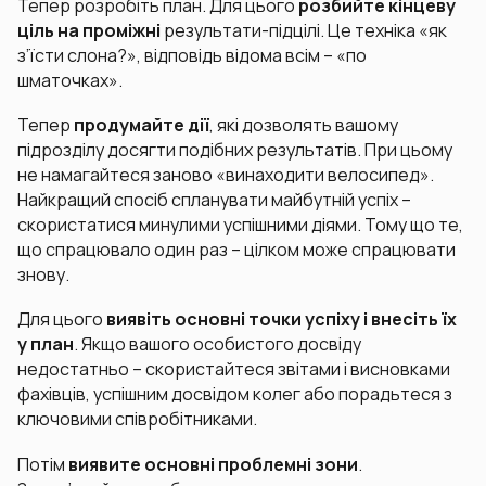
Тепер розробіть план. Для цього
розбийте кінцеву
ціль на проміжні
результати-підцілі. Це техніка «як
з’їсти слона?», відповідь відома всім – «по
шматочках».
Тепер
продумайте дії
, які дозволять вашому
підрозділу досягти подібних результатів. При цьому
не намагайтеся заново «винаходити велосипед».
Найкращий спосіб спланувати майбутній успіх –
скористатися минулими успішними діями. Тому що те,
що спрацювало один раз – цілком може спрацювати
знову.
Для цього
в
иявіть основні точки успіху і внесіть їх
у план
. Якщо вашого особистого досвіду
недостатньо – скористайтеся звітами і висновками
фахівців, успішним досвідом колег або порадьтеся з
ключовими співробітниками.
Потім
виявите основні проблемні зони
.