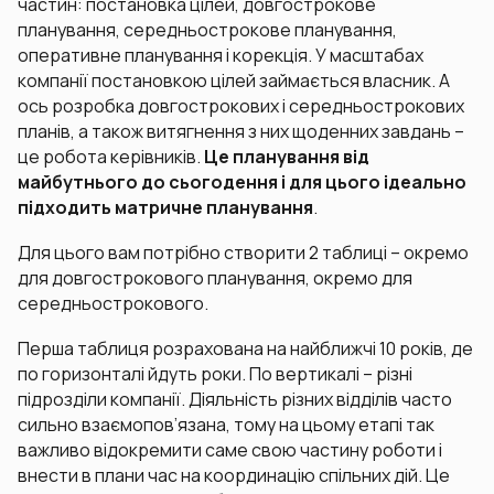
частин: постановка цілей, довгострокове
планування, середньострокове планування,
оперативне планування і корекція. У масштабах
компанії постановкою цілей займається власник. А
ось розробка довгострокових і середньострокових
планів, а також витягнення з них щоденних завдань –
це робота керівників.
Це планування від
майбутнього до сьогодення і для цього ідеально
підходить матричне планування
.
Для цього вам потрібно створити 2 таблиці – окремо
для довгострокового планування, окремо для
середньострокового.
Перша таблиця розрахована на найближчі 10 років, де
по горизонталі йдуть роки. По вертикалі – різні
підрозділи компанії. Діяльність різних відділів часто
сильно взаємопов’язана, тому на цьому етапі так
важливо відокремити саме свою частину роботи і
внести в плани час на координацію спільних дій. Це