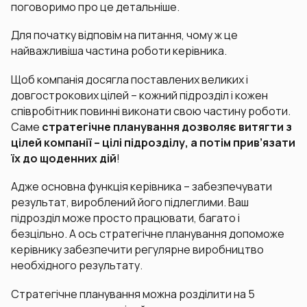
поговоримо про це детальніше.
Для початку відповім на питання, чому ж це
найважливіша частина роботи керівника.
Щоб компанія досягла поставлених великих і
довгострокових цілей – кожний підрозділ і кожен
співробітник повинні виконати свою частину роботи.
Саме
стратегічне планування дозволяє витягти з
цілей компанії – цілі підрозділу, а потім прив’язати
їх до щоденних дій
!
Адже основна функція керівника – забезпечувати
результат, вироблений його підлеглими. Ваш
підрозділ може просто працювати, багато і
безцільно. А ось стратегічне планування допоможе
керівнику забезпечити регулярне виробництво
необхідного результату.
Стратегічне планування можна розділити на 5