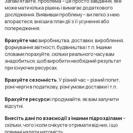
Запам’ятайте, проблема – це просто завдання, яке
може мати кілька рішень і вимагає додаткового
дослідження. Виявивши проблему – ви легко з нею
впораєтеся, внісши в план дії з її усунення або
попередження.
Врахуйте час
виробництва, доставки, вироблення,
формування звітності, будівництва і т.п. Іншими
словами порахуйте, скільки реального часу вам
знадобиться, щоб виробити необхідний результат
при існуючих ресурсах.
Врахуйте сезонність
. У різний час – різний попит,
різні черги в податкову, різні умови доставки і т.п.
Врахуйте ресурси
і продумайте, як вам залучити
відсутні.
Внесіть дані по взаємодії
з іншими підрозділами
–
скільки, чого і коли очікуєте отримати від них, і що
повинні надати натомість.