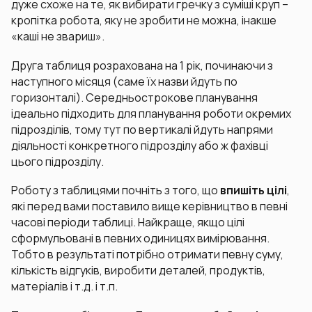
дуже схоже на те, як вибирати гречку з суміші круп –
кропітка робота, яку не зробити не можна, інакше
«каші не звариш».
Друга таблиця розрахована на 1 рік, починаючи з
наступного місяця (саме їх назви йдуть по
горизонталі). Середньострокове планування
ідеально підходить для планування роботи окремих
підрозділів, тому тут по вертикалі йдуть напрями
діяльності конкретного підрозділу або ж фахівці
цього підрозділу.
Роботу з таблицями почніть з того, що
впишіть цілі
,
які перед вами поставило вище керівництво в певні
часові періоди таблиці. Найкраще, якщо цілі
сформульовані в певних одиницях вимірювання.
Тобто в результаті потрібно отримати певну суму,
кількість відгуків, виробити деталей, продуктів,
матеріалів і т.д. і т.п.