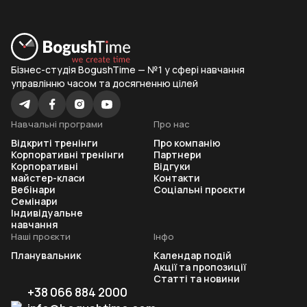
Бізнес-студія BogushTime — №1 у сфері навчання
управлінню часом та досягненню цілей
Навчальні програми
Про нас
Відкриті тренінги
Про компанію
Корпоративні тренінги
Партнери
Корпоративні
Відгуки
майстер-класи
Контакти
Вебінари
Соціальні проєкти
Семінари
Індивідуальне
навчання
Наші проєкти
Інфо
Планувальник
Календар подій
Акції та пропозиції
Статті та новини
+38 066 884 2000