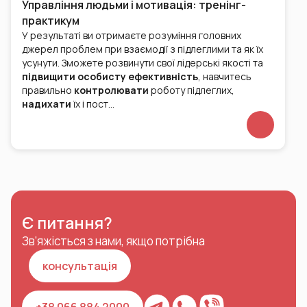
Управління людьми і мотивація: тренінг-
практикум
У результаті ви отримаєте розуміння головних
джерел проблем при взаємодії з підлеглими та як їх
усунути. Зможете розвинути свої лідерські якості та
підвищити особисту ефективність
, навчитесь
правильно
контролювати
роботу підлеглих,
надихати
їх і пост…
Є питання?
Зв’яжісться з нами, якщо потрібна
консультація
+38 066 884 2000