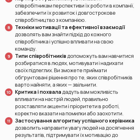
співробітникам перспективи їх роботи в компанії,
забезпечити їх розвиток і довгострокове
співробітництво з компанією.
Техніки мотивації та ефективної взаємодії
дозволять вам знайти підхід до кожного
співробітника і успішно впливати на свою
команду.
Типи співробітників
допоможуть вам навчитися
розбиратися в людях, мотивувати і надихати
своїх підлеглих. Ви зможете приймати
обґрунтовані рішення про те, яких співробітників
варто найняти, а яких — звільнити.
Критика і похвала
дадуть вам можливість
впливати на настрій людей, правильно
розставляти акценти і пріоритети в роботі,
коректно вказати на помилки або заохотити.
Застосування алгоритму успішного керівника
дозволить направити увагу людей на досягнення
результатів, підтримувати їх мотивацію до