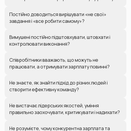
Постійно доводиться вирішувати «не свої»
завдання і «все робити самому»?
Вимушені постійно підштовхувати, штовхати і
контролювати виконання?
Співробітники вважають, що можуть не
працювати, а отримувати зарплату повинні?
Не знаєте, як знайти підхід до різних людей і
створити ефективну команду?
Не вистачає лідерських якостей, уміння
правильно заохочувати, критикувати і надихати?
Не розумієте, чому конкурентна зарплата та