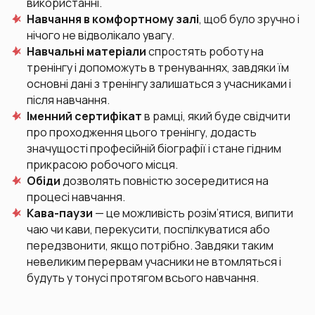
використанні.
Навчання в комфортному залі
, щоб було зручно і
нічого не відволікало увагу.
Навчальні матеріали
спростять роботу на
тренінгу і допоможуть в тренуваннях, завдяки їм
основні дані з тренінгу залишаться з учасниками і
після навчання.
Іменний сертифікат
в рамці, який буде свідчити
про проходження цього тренінгу, додасть
значущості професійній біографії і стане гідним
прикрасою робочого місця.
Обіди
дозволять повністю зосередитися на
процесі навчання.
Кава-паузи
— це можливість розім’ятися, випити
чаю чи кави, перекусити, поспілкуватися або
передзвонити, якщо потрібно. Завдяки таким
невеликим перервам учасники не втомляться і
будуть у тонусі протягом всього навчання.