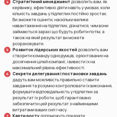
Стратегічний менеджмент
дозволить вам, як
керівнику, ефективно діяти навіть у умовах, коли
кількість завдань у підлеглих постійно зростає.
Ви зможете оцінити, наскільки велике
навантаження на підлеглих, дізнатися, чим вони
займаються зараз і що будуть робити потім, а
також на який результат ви можете
розраховувати.
Розвиток лідерських якостей
дозволить вам
створити команду однодумців, орієнтованих на
досягнення цілей компанії, і вивести їх на
максимальний рівень ефективності.
Секрети делегування і постановки завдань
дадуть вам можливість правильно ставити
завдання та розумно контролювати їх виконання,
формувати відповідальність у підлеглих за
результат їх роботи, щоб гарантовано
забезпечити цей результат з найменшими
витратами ваших сил і часу.
Карти росту
допоможуть показати