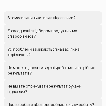
Втомилися няньчитися з підлеглими?
Є складнощі з підбором продуктивних
співробітників?
Усі проблеми замикаються на вас, як на
керівникові?
Не можете досягти від співробітників потрібних
результатів?
Не вмієте отримувати результат руками
підлеглих?
Часто робите або переробляєте чужу роботу?