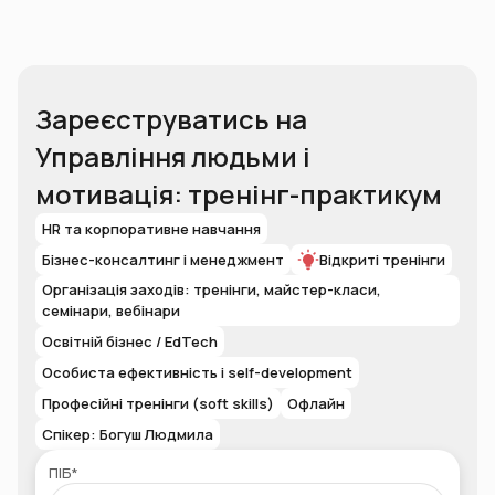
Зареєструватись на
Управління людьми і
мотивація: тренінг-практикум
HR та корпоративне навчання
Бізнес-консалтинг і менеджмент
Відкриті тренінги
Організація заходів: тренінги, майстер-класи,
семінари, вебінари
Освітній бізнес / EdTech
Особиста ефективність і self-development
Професійні тренінги (soft skills)
Офлайн
Спікер: Богуш Людмила
ПІБ*