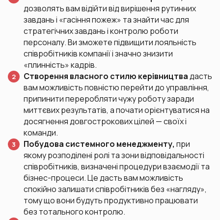
дозволять вам відійти від вирішення рутинних
завдань і «гасіння пожеж» та знайти час для
стратегічних завдань і контролю роботи
персоналу. Ви зможете підвищити лояльність
співробітників компанії і значно знизити
«плинність» кадрів.
Створення власного стилю керівництва
дасть
вам можливість повністю перейти до управління,
припинити переробляти чужу роботу заради
миттєвих результатів, а почати орієнтуватися на
досягнення довгострокових цілей — своїх і
команди.
Побудова системного менеджменту,
при
якому розподілені ролі та зони відповідальності
співробітників, визначені процедури взаємодії та
бізнес-процеси. Це дасть вам можливість
спокійно залишати співробітників без «нагляду»,
тому що вони будуть продуктивно працювати
без тотального контролю.