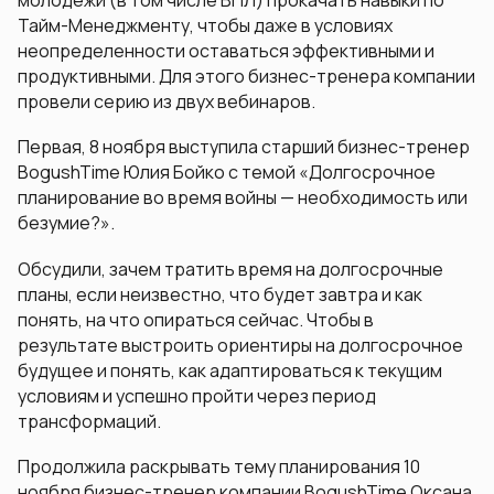
молодёжи (в том числе ВПЛ) прокачать навыки по
Тайм-Менеджменту, чтобы даже в условиях
неопределенности оставаться эффективными и
продуктивными. Для этого бизнес-тренера компании
провели серию из двух вебинаров.
Первая, 8 ноября выступила старший бизнес-тренер
BogushTime Юлия Бойко с темой «Долгосрочное
планирование во время войны — необходимость или
безумие?».
Обсудили, зачем тратить время на долгосрочные
планы, если неизвестно, что будет завтра и как
понять, на что опираться сейчас. Чтобы в
результате выстроить ориентиры на долгосрочное
будущее и понять, как адаптироваться к текущим
условиям и успешно пройти через период
трансформаций.
Продолжила раскрывать тему планирования 10
ноября бизнес-тренер компании BogushTime Оксана