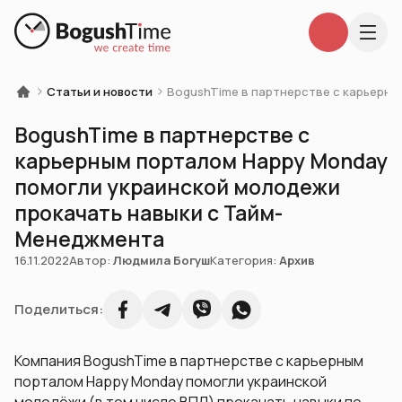
Статьи и новости
BogushTime в партнерстве с карьерн
BogushTime в партнерстве с
карьерным порталом Happy Monday
помогли украинской молодежи
прокачать навыки с Тайм-
Менеджмента
16.11.2022
Автор:
Людмила Богуш
Категория:
Архив
Поделиться:
Компания BogushTime в партнерстве с карьерным
порталом Happy Monday помогли украинской