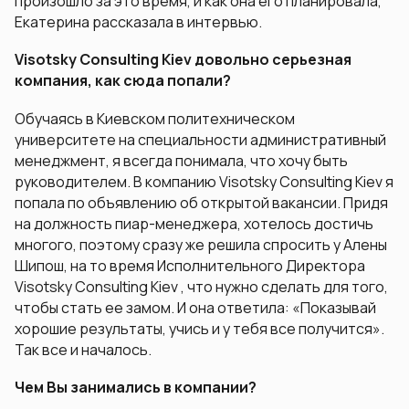
произошло за это время, и как она его планировала,
Екатерина рассказала в интервью.
Visotsky Consulting Kiev довольно серьезная
компания, как сюда попали?
Обучаясь в Киевском политехническом
университете на специальности административный
менеджмент, я всегда понимала, что хочу быть
руководителем. В компанию Visotsky Consulting Kiev я
попала по объявлению об открытой вакансии. Придя
на должность пиар-менеджера, хотелось достичь
многого, поэтому сразу же решила спросить у Алены
Шипош, на то время Исполнительного Директора
Visotsky Consulting Kiev , что нужно сделать для того,
чтобы стать ее замом. И она ответила: «Показывай
хорошие результаты, учись и у тебя все получится».
Так все и началось.
Чем Вы занимались в компании?