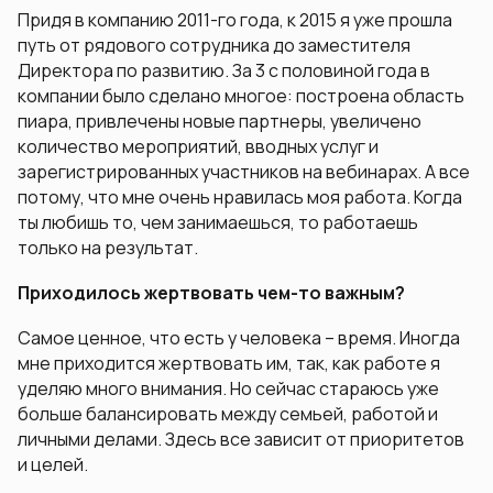
Придя в компанию 2011-го года, к 2015 я уже прошла
путь от рядового сотрудника до заместителя
Директора по развитию. За 3 с половиной года в
компании было сделано многое: построена область
пиара, привлечены новые партнеры, увеличено
количество мероприятий, вводных услуг и
зарегистрированных участников на вебинарах. А все
потому, что мне очень нравилась моя работа. Когда
ты любишь то, чем занимаешься, то работаешь
только на результат.
Приходилось жертвовать чем-то важным?
Самое ценное, что есть у человека – время. Иногда
мне приходится жертвовать им, так, как работе я
уделяю много внимания. Но сейчас стараюсь уже
больше балансировать между семьей, работой и
личными делами. Здесь все зависит от приоритетов
и целей.