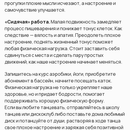
прогулки плохие мысли исчезают, а настроение и
самочувствие улучшается.
«Сидячая» работа.
Малая подвижность замедляет
процесс пищеварения и понижает тонус клеток. Как
следствие — вялость и апатия. Преодолеть плохое
настроение, поднять жизненный тонус поможет
любая физическая нагрузка. Стоит заставить себя
сдвинуться с места и сделать пару простых
движений, как наше настроение начинает меняться.
Запишитесь на курс аэробики, йоги, приобретите
абонемент в бассейн, начните посещать каток.
Физическая нагрузка не только укрепляет наше
здоровье, но и придает бодрости, помогает
поддерживать хорошую физическую форму.
Если вы любите танцевать, отправляйтесь в школу
танцев или дискоклуб либо поставьте дома любимый
диск и потанцуйте от души, растворяя в ходе танца
свое плохое настроение и заряжая себя позитивной