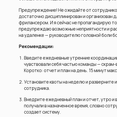
Предупреждение! Не ожидайте от сотрудников
достаточно дисциплинирован и организован д
фрилансером. И я сейчас не пропагандирую то
предупреждаю возможные неприятности и рас
на удаленке — руководителю головной боли б
Рекомендации:
Введите ежедневные утренние координации
чувствовали себя частью команды — скрам-
Коротко: отчет и план на день. 15 минут мак
Установите квоты на неделю и разверните 
сотрудника.
Внедрите ежедневный план и отчет, утро и в
получали в назначенное время, словно сотр
создает систему.