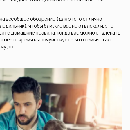
 на всеобщее обозрение (для этого отлично
одильник), чтобы близкие вас не отвлекали, это
дите домашние правила, когда вас можно отвлекать
какое-то время вы почувствуете, что семьи стало
му до.