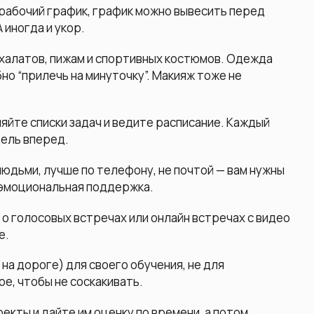
рабочий график, график можно вывесить перед
 иногда и укор.
х халатов, пижам и спортивных костюмов. Одежда
но “прилечь на минуточку”. Макияж тоже не
йте списки задач и ведите расписание. Каждый
дель вперед.
юдьми, лучше по телефону, не почтой — вам нужны
 эмоциональная поддержка.
о голосовых встречах или онлайн встречах с видео
е.
а дороге) для своего обучения, не для
ое, чтобы не соскакивать.
екты и дайте им оценку по времени, а потом