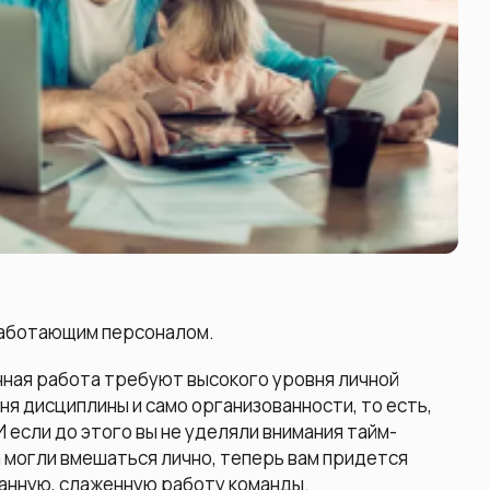
работающим персоналом.
енная работа требуют высокого уровня личной
ня дисциплины и само организованности, то есть,
 если до этого вы не уделяли внимания тайм-
 могли вмешаться лично, теперь вам придется
анную, слаженную работу команды.