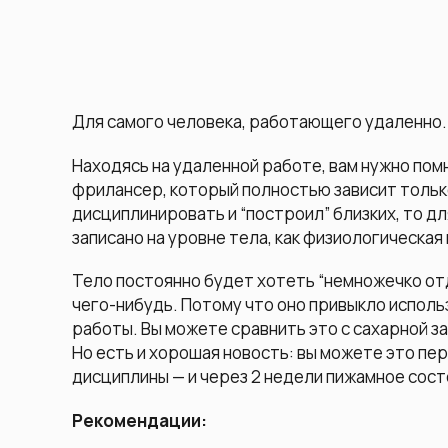
Для самого человека, работающего удаленно.
Находясь на удаленной работе, вам нужно помн
фрилансер, который полностью зависит только
дисциплинировать и “построил” близких, то для
записано на уровне тела, как физиологическая
Тело постоянно будет хотеть “немножечко отд
чего-нибудь. Потому что оно привыкло исполь
работы. Вы можете сравнить это с сахарной з
Но есть и хорошая новость: вы можете это пе
дисциплины — и через 2 недели пижамное сост
Рекомендации: