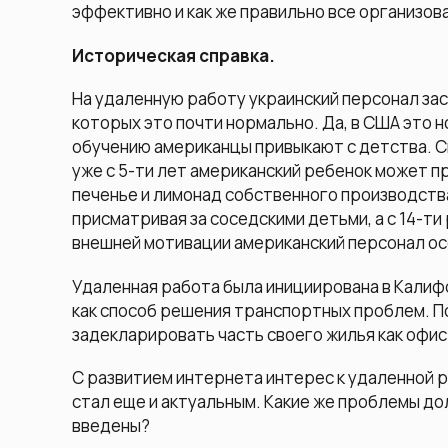
эффективно и как же правильно все организов
Историческая справка.
На удаленную работу украинский персонал зас
которых это почти нормально. Да, в США это 
обучению американцы привыкают с детства. Ск
уже с 5-ти лет американский ребенок может п
печенье и лимонад собственного производства
присматривая за соседскими детьми, а с 14-ти
внешней мотивации американский персонал ос
Удаленная работа была инициирована в Калиф
как способ решения транспортных проблем. П
задекларировать часть своего жилья как офис
С развитием интернета интерес к удаленной р
стал еще и актуальным. Какие же проблемы д
введены?