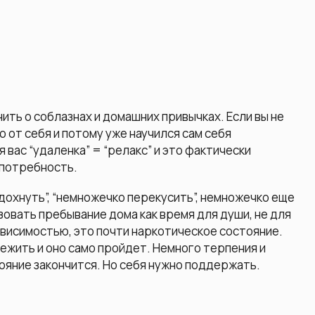
ить о соблазнах и домашних привычках. Если вы не
 от себя и потому уже научился сам себя
 вас “удаленка” = “релакс” и это фактически
 потребность.
охнуть”, “немножечко перекусить”, немножечко еще
зовать пребывание дома как время для души, не для
ависимостью, это почти наркотическое состояние.
режить и оно само пройдет. Немного терпения и
ояние закончится. Но себя нужно поддержать.