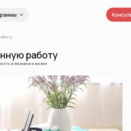
граммы
Консул
работу
енную работу
ость в бизнесе и жизни