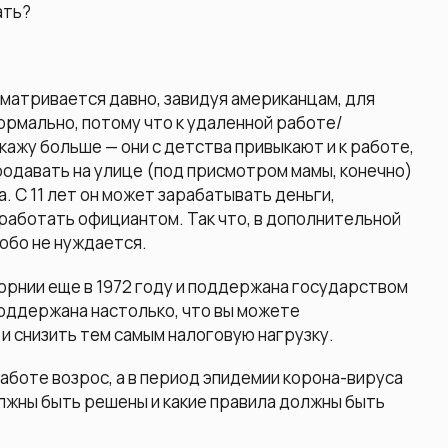
ать?
матривается давно, завидуя американцам, для
нормально, потому что к удаленной работе/
ажу больше — они с детства привыкают и к работе,
родавать на улице (под присмотром мамы, конечно)
. С 11 лет он может зарабатывать деньги,
 работать официантом. Так что, в дополнительной
обо не нуждается.
орнии еще в 1972 году и поддержана государством
оддержана настолько, что вы можете
 и снизить тем самым налоговую нагрузку.
аботе возрос, а в период эпидемии корона-вируса
олжны быть решены и какие правила должны быть