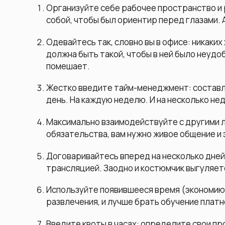
Организуйте себе рабочее пространство и 
собой, чтобы был ориентир перед глазами. А
Одевайтесь так, словно вы в офисе: никаки
должна быть такой, чтобы в ней было неудоб
помешает.
Жестко введите тайм-менеджмент: составля
день. На каждую неделю. И на несколько не
Максимально взаимодействуйте с другими л
обязательства, вам нужно живое общение и
Договаривайтесь вперед на несколько дней 
трансляцией. Заодно и костюмчик выгуляет
Используйте появившееся время (экономию н
развлечения, и лучше брать обучение платн
Введите квоты в часах: определите свои про