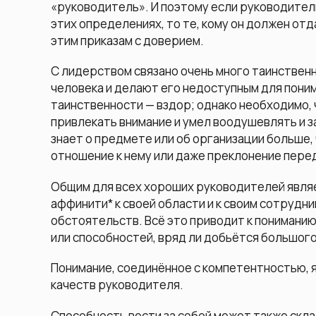
«руководитель». И поэтому если руководител
этих определениях, то те, кому он должен отд
этим приказам с доверием.
С лидерством связано очень много таинствен
человека и делают его недоступным для пони
таинственности — вздор; однако необходимо, ч
привлекать внимание и умел воодушевлять и з
знает о предмете или об организации больше,
отношение к нему или даже преклонение перед
Общим для всех хороших руководителей являе
аффинити* к своей области и к своим сотрудн
обстоятельств. Всё это приводит к пониманию
или способностей, вряд ли добьётся большого
Понимание, соединённое с компетентностью, 
качеств руководителя.
Способность вести за собой может также скл