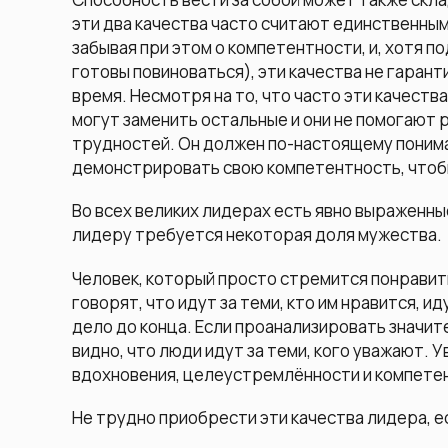
эти два качества часто считают единственны
забывая при этом о компетентности, и, хотя п
готовы повиноваться), эти качества не гара
время. Несмотря на то, что часто эти качест
могут заменить остальные и они не помогают
трудностей. Он должен по-настоящему понимат
демонстрировать свою компетентность, чтобы
Во всех великих лидерах есть явно выраженн
лидеру требуется некоторая доля мужества.
Человек, который просто стремится понравить
говорят, что идут за теми, кто им нравится, и
дело до конца. Если проанализировать значит
видно, что люди идут за теми, кого уважают. 
вдохновения, целеустремлённости и компете
Не трудно приобрести эти качества лидера, е