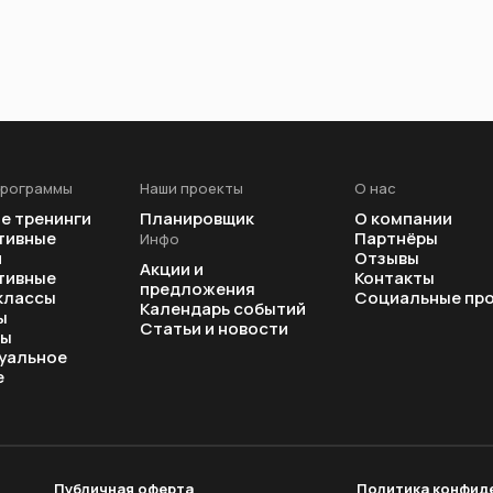
программы
Наши проекты
О нас
е тренинги
Планировщик
О компании
тивные
Партнёры
Инфо
и
Отзывы
Акции и
тивные
Контакты
предложения
классы
Социальные пр
Календарь событий
ы
Статьи и новости
ры
уальное
е
Публичная оферта
Политика конфид