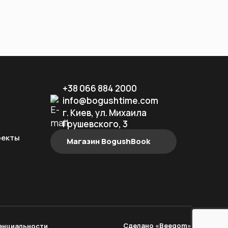
+38 066 884 2000
info@bogushtime.com
г. Киев, ул. Михаила
Грушевского, 3
оекты
Магазин BogushBook
Сделано «Beegom»
енциальности