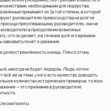
ми качествами, необходимыми для лидерства,
одчинённые принимают их (в той степени, в которой
нтируют руководителю превосходства на долгое
ва присущи преуспевающему руководителю, они не
 руководителю в преодолении возможных
ь, что он делает, и в течение долгого времени
 завоевать почёт и уважение.
ые целеустремлённость и мощь. Плюс к этому
ся, никогда не будет лидером. Люди, хотя и
дут всё же за теми, у кого есть мужество доводить
ельное количество исторических примеров, то ясно
Уважение — это признание в руководителе
нтности.
сли они поняты.