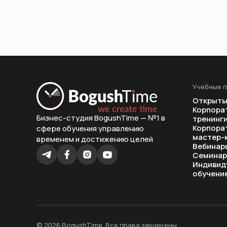
Учебные 
Открыты
Корпора
Бизнес-студия BogushTime — №1 в
тренинг
Корпора
сфере обучения управлению
мастер-
временем и достижению целей
Вебинар
Семина
Индивид
обучени
© 2026 BogushTime. Все права защищены