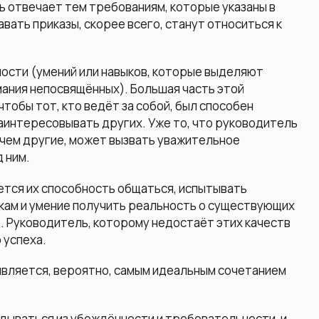
ь отвечает тем требованиям, которые указаны в
авать приказы, скорее всего, станут относиться к
ности (умений или навыков, которые выделяют
мания непосвящённых). Бoльшая часть этой
тобы тот, кто ведёт за собой, был способен
аинтересовывать других. Уже то, что руководитель
 чем другие, может вызвать уважительное
 ним.
тся их способность общаться, испытывать
икам и умение получить реальность о существующих
. Руководитель, которому недостаёт этих качеств
 успеха.
является, вероятно, самым идеальным сочетанием
адываться из убеждённости и требовательности, и