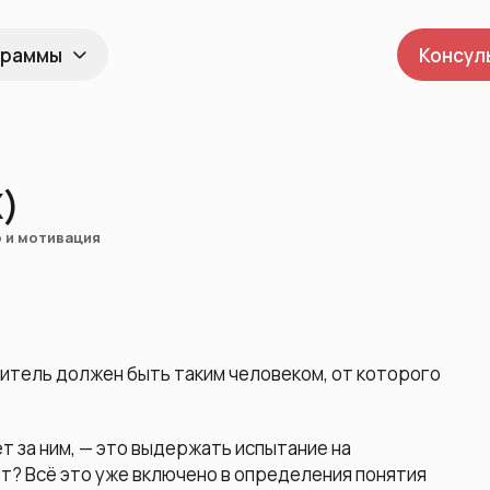
граммы
Консул
Х)
 и мотивация
дитель должен быть таким человеком, от которого
т за ним, — это выдержать испытание на
ет? Всё это уже включено в определения понятия