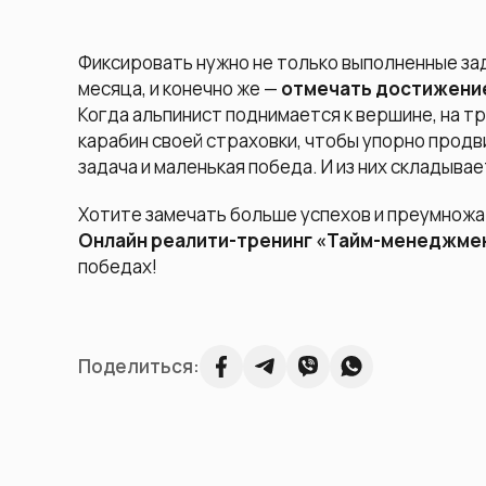
Фиксировать нужно не только выполненные зад
месяца, и конечно же —
отмечать достижени
Когда альпинист поднимается к вершине, на тр
карабин своей страховки, чтобы упорно продв
задача и маленькая победа. И из них складывае
Хотите замечать больше успехов и преумножат
Онлайн реалити-тренинг «Тайм-менеджмен
победах!
Поделиться: