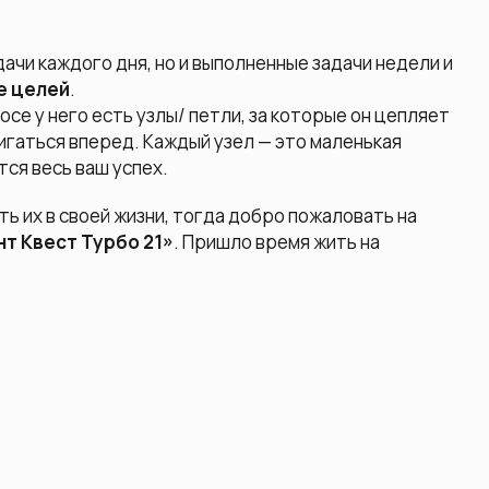
ачи каждого дня, но и выполненные задачи недели и
е целей
.
осе у него есть узлы/ петли, за которые он цепляет
игаться вперед. Каждый узел — это маленькая
тся весь ваш успех.
ь их в своей жизни, тогда добро пожаловать на
т Квест Турбо 21»
. Пришло время жить на