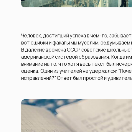
Человек, достигший успеха в чем-то, забывает
вот ошибки и факапы мы мусолим, обдумываем
В далекие времена СССР советские школьные 
американской системой образования. Когда им
внимание на то, что хотя весь текст был исче
оценка. Один из учителей не удержался: “Поче
исправлений?” Ответ был простой и удивитель