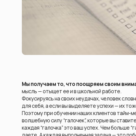
Мы получаем то, что поощряем своим вним
мысль — отыщет ее и в школьной работе.
Фокусируясь на своих неудачах, человек слов
для себя, а если вы выделяете успехи — их то
Поэтому при обучении наших клиентов тайм-м
волшебную силу “галочек”, которые вы ставит
каждая “галочка” это ваш успех. Чем больше “
даете. А каждая выполненная задача — это побе