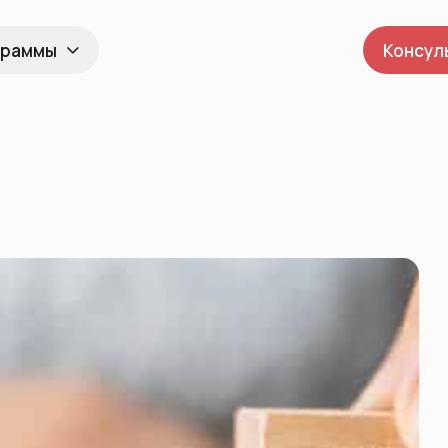
граммы
Консул