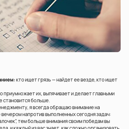
анием:
кто ищет грязь — найдет ее везде, кто ищет
но приумножает их, выпячивает и делает главными
же становится больше.
енеджменту, я всегда обращаю внимание на
е вечером напротив выполненных сегодня задач:
галочек”, тем больше внимания своим победам вы
да, и каждый из вас знает, как сложно организовать