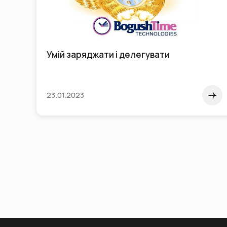
но
Умій заряджати і делегувати
23.01.2023