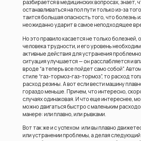
разбирается в медицинских вопросах, знает, ч
останавливаться на пол пути только из-за тог
таится большая опасность того, что болезнь 
неожиданно ударит в самое неподходящее вре
Но это правило касается не только болезней, он
человека трудности, и его уровень необходи
активные действия для устранения проблемной
ситуация улучшается — он расслабляется и вп
вроде “а теперь все пойдет само собой”. Авто
стиле “газ-тормоз-газ-тормоз”, то расход топ
расход резины. А вот если вести машину плавн
гораздо меньше. Причем, что интересно, скоро
случаях одинаковая. И что еще интереснее, м
можно двигаться быстро с маленьким расходом 
манере: или плавно, или рывками.
Вот так же и с успехом: или вы плавно движет
или устранении проблемы, а делая следующий 