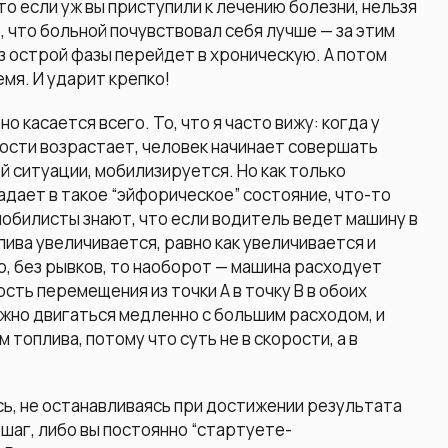
то если уж вы приступили к лечению болезни, нельзя
о, что больной почувствовал себя лучше — за этим
из острой фазы перейдет в хроническую. А потом
мя. И ударит крепко!
о касается всего. То, что я часто вижу: когда у
мости возрастает, человек начинает совершать
 ситуации, мобилизируется. Но как только
адает в такое “эйфорическое” состояние, что-то
мобилисты знают, что если водитель ведет машину в
лива увеличивается, равно как увеличивается и
о, без рывков, то наоборот — машина расходует
сть перемещения из точки А в точку В в обоих
ожно двигаться медленно с большим расходом, и
топлива, потому что суть не в скорости, а в
есь, не останавливаясь при достижении результата
шаг, либо вы постоянно “стартуете-