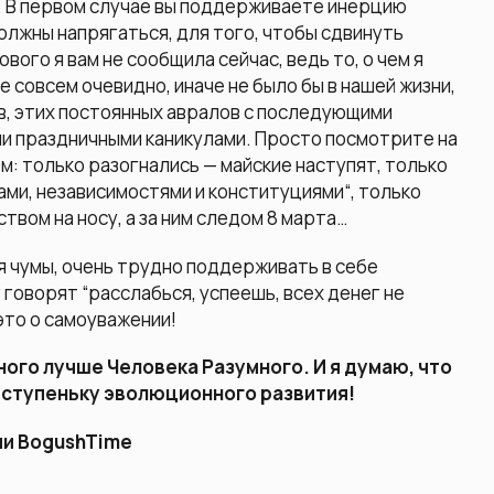
 В первом случае вы поддерживаете инерцию
олжны напрягаться, для того, чтобы сдвинуть
ового я вам не сообщила сейчас, ведь то, о чем я
е совсем очевидно, иначе не было бы в нашей жизни,
ов, этих постоянных авралов с последующими
 праздничными каникулами. Просто посмотрите на
ем: только разогнались — майские наступят, только
ами, независимостями и конституциями“, только
твом на носу, а за ним следом 8 марта…
мя чумы, очень трудно поддерживать в себе
 говорят “расслабься, успеешь, всех денег не
 это о самоуважении!
ого лучше Человека Разумного. И я думаю, что
 ступеньку эволюционного развития!
ии BogushTime