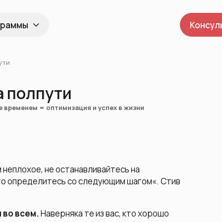
граммы
Консул
ути
а полпути
е временем = оптимизация и успех в жизни
 неплохое, не останавливайтесь на
то определитесь со следующим шагом
«. Стив
 во всем.
Наверняка те из вас, кто хорошо