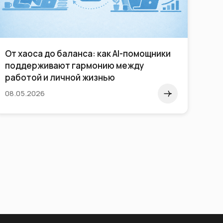
От хаоса до баланса: как AI-помощники
Как
поддерживают гармонию между
со
работой и личной жизнью
08.05.2026
26.