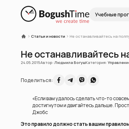
Учебные про
Статьи и новости
Не останавливайтесь на полп
Не останавливайтесь н
24.05.2015
Автор:
Людмила Богуш
Категория:
Управлени
Поделиться:
«
Если вам удалось сделать что-то совсем
достигнутом и двигайтесь дальше. Прос
Джобс
Это правило должно стать вашим правилом