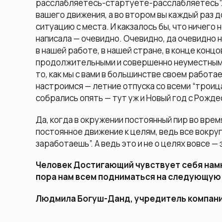
расслабляетесь-стартуете-расслабляетесь”.
вашего движения, а во втором вы каждый раз д
ситуацию с места. И какзалось бы, что ничего н
написала — очевидно. Очевидно, да очевидно н
в нашей работе, в нашей стране, в конце конц
продолжительными и совершенно неуместными
то, как мы с вами в большинстве своем работа
настроимся — летние отпуска со всеми “троиц
собрались опять — тут уж и Новый год с Рождес
Да, когда в окружении постоянный пир во вре
постоянное движение к целям, ведь все вокруг
заработаешь”. А ведь это и не о целях вовсе —
Человек Достигающий чувствует себя намн
пора нам всем подниматься на следующую
Людмила Богуш-Данд, учредитель компан