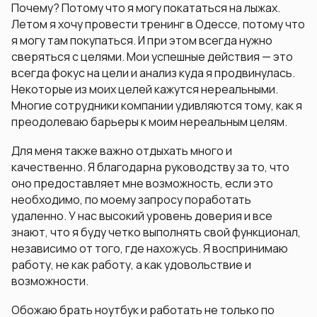
Почему? Потому что я могу покататься на лыжах.
Летом я хочу провести тренинг в Одессе, потому что
я могу там покупаться. И при этом всегда нужно
сверяться с целями. Мои успешные действия — это
всегда фокус на цели и анализ куда я продвинулась.
Некоторые из моих целей кажутся нереальными.
Многие сотрудники компании удивляются тому, как я
преодолеваю барьеры к моим нереальным целям.
Для меня также важно отдыхать много и
качественно. Я благодарна руководству за то, что
оно предоставляет мне возможность, если это
необходимо, по моему запросу поработать
удаленно. У нас высокий уровень доверия и все
знают, что я буду четко выполнять свой функционал,
независимо от того, где нахожусь. Я воспринимаю
работу, не как работу, а как удовольствие и
возможности.
Обожаю брать ноутбук и работать не только по