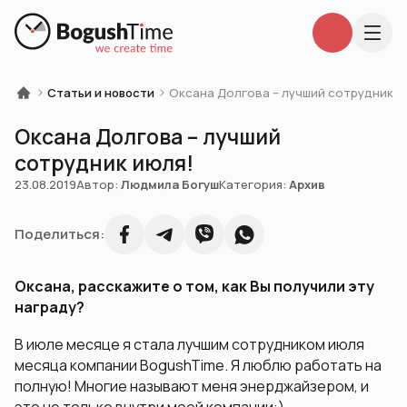
Статьи и новости
Оксана Долгова – лучший сотрудник и
Оксана Долгова – лучший
сотрудник июля!
23.08.2019
Автор:
Людмила Богуш
Категория:
Архив
Поделиться:
Оксана, расскажите о том, как Вы получили эту
награду?
В июле месяце я стала лучшим сотрудником июля
месяца компании BogushTime. Я люблю работать на
полную! Многие называют меня энерджайзером, и