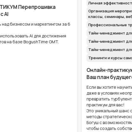
Личная эффективность и self-development
Организация мероприятий: тренинги, мастер-
классы, семинары, вебинары
Профессиональные тренинги (soft skills)
Семинары
Тайм-менеджмент для женщин
Тайм-менеджмент для менеджеров и персонала
Тайм-менеджмент для руководителей
Тренинги и курсы самодисциплины
Онлайн
Онлайн-практикум "Жизненный прорыв:
Ваш план будущего с AI"
Если вы хотите научиться планировать свою жизнь
даже в условиях неопределенности, если хотите
превратить турбулентность в возможности, этот
практикум для вас!
Это уникальный шанс совместить проверенные
методы стратегического планирования от Людмилы
Богуш с возможностями искусственного интеллекта,
чтобы создать собственную жизненную стратегию,