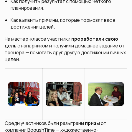
Как получить результат с помощью чёткого
планирования.
Как выявить причины, которые тормозят вас в
достижении целей.
На мастер-классе участники
проработали свою
цель
с напарником и получили домашнее задание от
тренера — помогать друг другу в достижении личных
целей.
Среди участников были разыграны
призы
от
компании BogushTime — художественно-