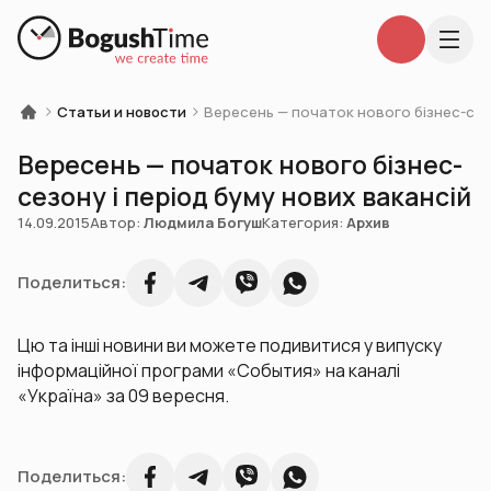
Статьи и новости
Вересень — початок нового бізнес-сезо
Вересень — початок нового бізнес-
сезону і період буму нових вакансій
14.09.2015
Автор:
Людмила Богуш
Категория:
Архив
Поделиться:
Цю та інші новини ви можете подивитися у випуску
інформаційної програми «События» на каналі
«Україна» за 09 вересня.
Поделиться: