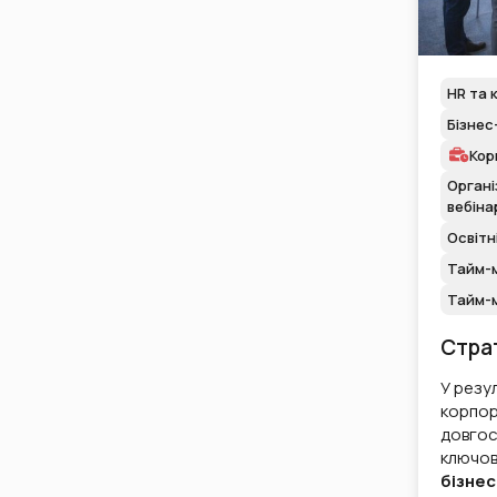
HR та 
Бізнес
Кор
Органі
вебіна
Освітн
Тайм-м
Тайм-
Страт
У резул
корпор
довгост
ключов
бізнес