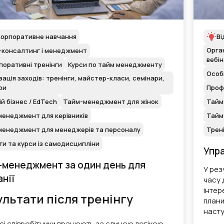
корпоративне навчання
Ві
Орган
-консалтинг і менеджмент
вебі
поративні тренінги
Курси по тайм менеджменту
Особи
зація заходів: тренінги, майстер-класи, семінари,
Профе
ри
ій бізнес / EdTech
Тайм-менеджмент для жінок
Тайм
енеджмент для керівників
Тайм
менеджмент для менеджерів та персоналу
Трені
ги та курси із самодисципліни
Упра
-менеджмент за один день для
У рез
нії
часу 
інтер
льтати після тренінгу
плани 
насту
сі співробітники працюють за єдиною логікою