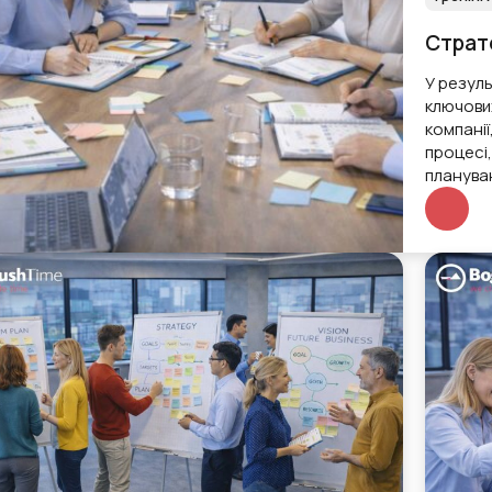
Страт
У резуль
ключових
компані
процесі
плануван