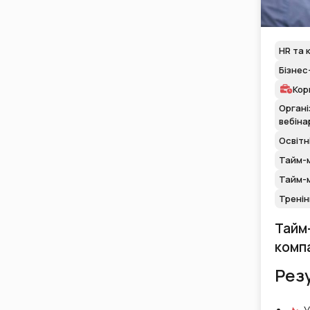
HR та 
Бізнес
Кор
Органі
вебіна
Освітн
Тайм-м
Тайм-
Тренін
Тайм
компа
Резу
У