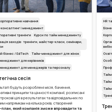
корпоративне навчання
HR т
-консалтинг і менеджмент
Бізн
поративні тренінги
Курси по тайм менеджменту
Корп
зація заходів: тренінги, майстер-класи, семінари,
Орган
ри
вебі
ій бізнес / EdTech
Тайм-менеджмент для жінок
Освіт
енеджмент для керівників
Особи
менеджмент для менеджерів та персоналу
Профе
Тайм
егічна сесія
Тайм
ьтаті будуть розроблені місія, бачення,
Тайм
ативні принципи та цінності компанії, розписані
Трені
рокові цілі в результатах та відповідальних по
им напрямкам на кілька років, створений
Трен
-план, який компанія зможе впровадити та