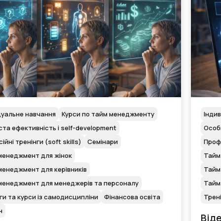
дуальне навчання
Курси по тайм менеджменту
Інди
та ефективність і self-development
Особи
йні тренінги (soft skills)
Семінари
Профе
менеджмент для жінок
Тайм
енеджмент для керівників
Тайм
менеджмент для менеджерів та персоналу
Тайм
ги та курси із самодисципліни
Фінансова освіта
Трені
н
Від