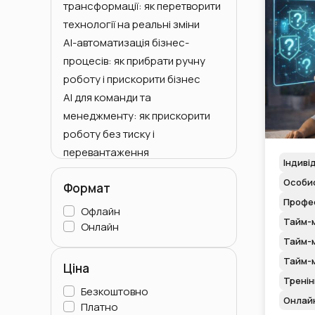
трансформації: як перетворити
Семінари
технології на реальні зміни
AI-автоматизація бізнес-
процесів: як прибрати ручну
роботу і прискорити бізнес
AI для команди та
менеджменту: як прискорити
роботу без тиску і
перевантаження
Індиві
AI для керівника та власника
Особис
Формат
бізнесу: як «ші для бізнесу»
Професі
допомагає управляти
Офлайн
Тайм-
результатом
Онлайн
Тайм-м
Для керівників
Тайм-
Особисті асистенти та
Ціна
executive-помічники
Тренін
Безкоштовно
Для усіх
Онлай
Платно