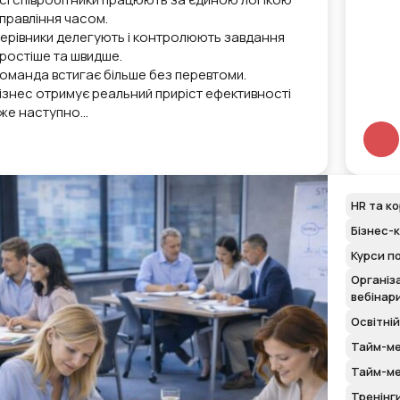
правління часом.
ерівники делегують і контролюють завдання
ростіше та швидше.
оманда встигає більше без перевтоми.
ізнес отримує реальний приріст ефективності
же наступно…
HR та к
Бізнес-
Курси п
Організа
вебінар
Освітній
Тайм-ме
Тайм-ме
Тренінг