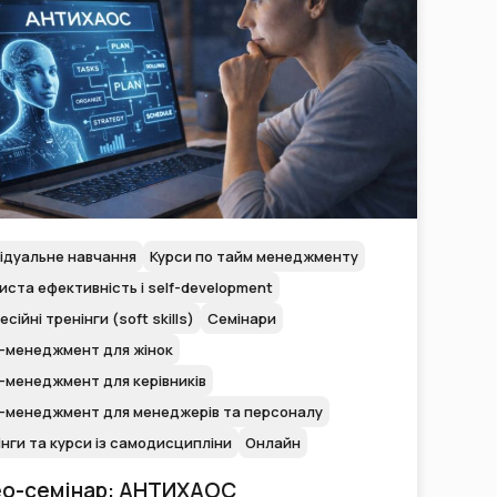
відуальне навчання
Курси по тайм менеджменту
ста ефективність і self-development
сійні тренінги (soft skills)
Семінари
-менеджмент для жінок
-менеджмент для керівників
-менеджмент для менеджерів та персоналу
нги та курси із самодисципліни
Онлайн
ео-семінар: АНТИХАОС