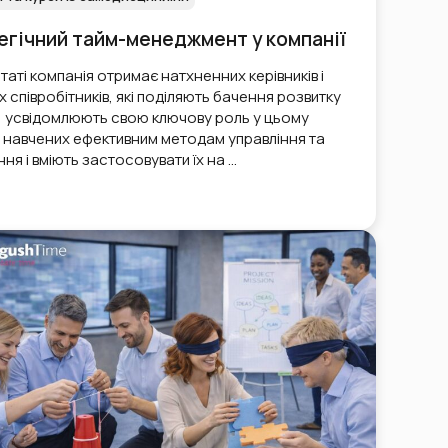
егічний тайм-менеджмент у компанії
таті компанія отримає натхненних керівників і
 співробітників
, які поділяють бачення розвитку
ї, усвідомлюють свою ключову роль у цьому
, навчених ефективним методам управління та
ня і вміють застосовувати їх на …