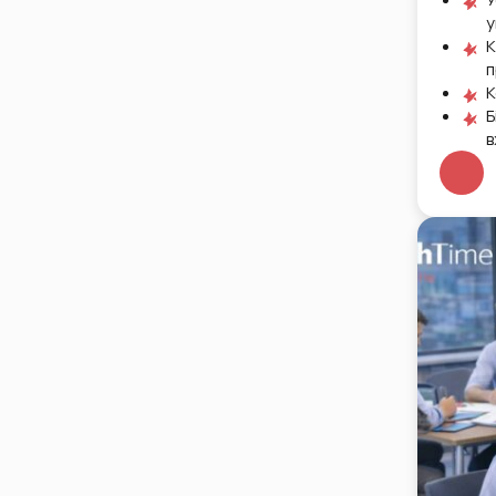
у
К
п
К
Б
в