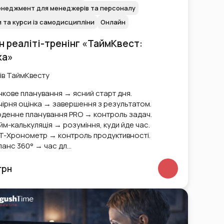
неджмент для менеджерів та персоналу
и та курси із самодисципліни
Онлайн
 реаліті-тренінг «ТаймКвест:
ка»
ів ТаймКвесту
нкове планування → ясний старт дня.
чірня оцінка → завершення з результатом.
денне планування PRO → контроль задач.
йм-калькуляція → розуміння, куди йде час.
T-Хронометр → контроль продуктивності.
ланс 360° → час дл…
грн