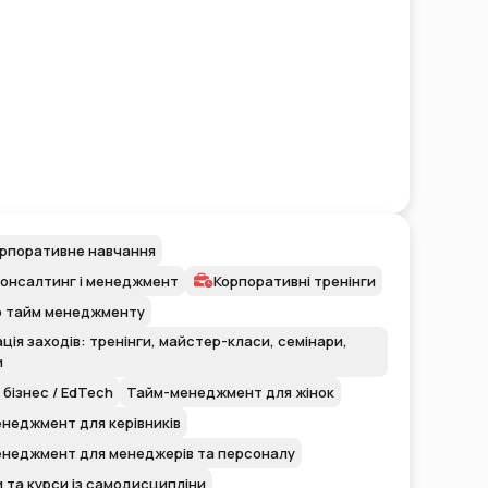
орпоративне навчання
консалтинг і менеджмент
Корпоративні тренінги
о тайм менеджменту
ція заходів: тренінги, майстер-класи, семінари,
и
 бізнес / EdTech
Тайм-менеджмент для жінок
неджмент для керівників
неджмент для менеджерів та персоналу
и та курси із самодисципліни