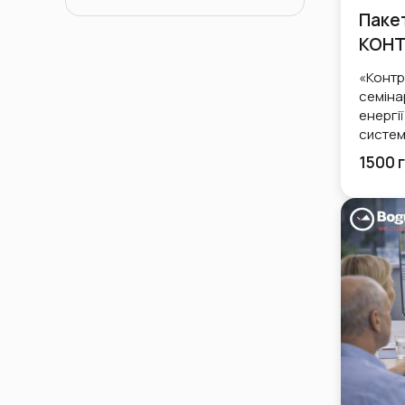
Для власників
Пакет
КОНТ
«Контр
семінар
енергі
систем
1500 