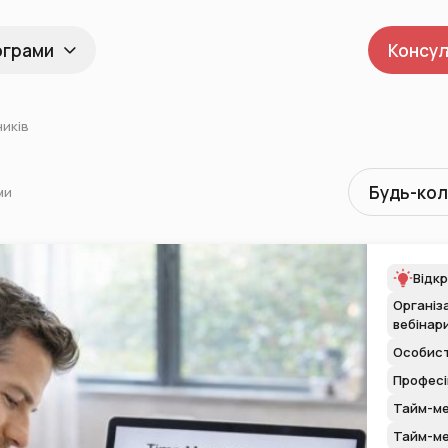
ограми
Консул
иків
Будь-ко
ми
Відкр
Організа
вебінар
Особист
Професій
Тайм-ме
Тайм-ме