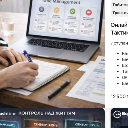
Тайм-ме
Тренінг
Онлайн
Такти
7 ступен
Ра
Ве
Що
Та
GP
Ба
12 500 