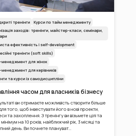
дкриті тренінги
Курси по тайм менеджменту
ізація заходів: тренінги, майстер-класи, семінари,
нари
ста ефективність і self-development
сійні тренінги (soft skills)
-менеджмент для жінок
-менеджмент для керівників
нги та курси із самодисципліни
вління часом для власників бізнесу
ультаті ви отримаєте можливість створити більше
для того, щоб інвестувати його в нові проекти,
еси та захоплення. З тренінгу ви візьмете цілі та
мінімум на 10 років, найближчий рік, 3 місяці та
пний день. Ви почнете плануват…