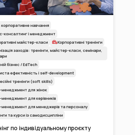
а корпоративне навчання
ес-консалтинг і менеджмент
оративні майстер-класи
Корпоративні тренінги
ізація заходів: тренінги, майстер-класи, семінари,
нари
ній бізнес / EdTech
ста ефективність і self-development
сійні тренінги (soft skills)
-менеджмент для жінок
-менеджмент для керівників
-менеджмент для менеджерів та персоналу
нги та курси із самодисципліни
інг по індивідуальному проєкту