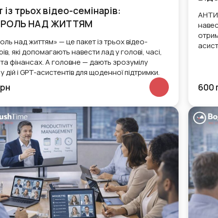
 із трьох відео-семінарів:
АНТИХ
РОЛЬ НАД ЖИТТЯМ
навес
отрим
оль над життям» — це пакет із трьох відео-
асист
ів, які допомагають навести лад у голові, часі,
ї та фінансах. А головне — дають зрозумілу
у дій і GPT-асистентів для щоденної підтримки.
грн
600 