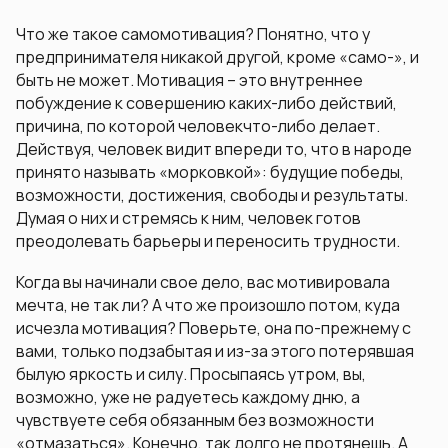
Что же такое самомотивация? Понятно, что у
предпринимателя никакой другой, кроме «само-», и
быть не может. Мотивация – это внутреннее
побуждение к совершению каких-либо действий,
причина, по которой человекчто-либо делает.
Действуя, человек видит впереди то, что в народе
принято называть «морковкой»: будущие победы,
возможности, достижения, свободы и результаты.
Думая о них и стремясь к ним, человек готов
преодолевать барьеры и переносить трудности.
Когда вы начинали свое дело, вас мотивировала
мечта, не так ли? А что же произошло потом, куда
исчезла мотивация? Поверьте, она по-прежнему с
вами, только подзабытая и из-за этого потерявшая
былую яркость и силу. Просыпаясь утром, вы,
возможно, уже не радуетесь каждому дню, а
чувствуете себя обязанным без возможности
«отмазаться». Конечно, так долго не протянешь. А