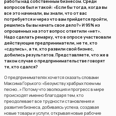
работы над собственным бизнесом. Среди
вопросов был и такой: «Если бы тогда, когда вы
все это начинали, вы знали, что от вас
потребуется и через что вам прийдется пройти,
решились бы вы начать свое дело?» И 95% из
опрошенных на этот вопрос ответили «нет».
Надо сделать ремарку, что в опросе участвовали
действующие предприниматели, не те, кто
«сдулись», а те, кто развили свой бизнес,
добились результатов. Представляете, что же в
таком случае о предпринимательстве говорят
те, кто сдался?
О предпринимателях хочется сказать словами
Максима Горького:«Безумству храбрых поем мы
песню…» Потому что эволюция и прогресс в мире
происходят именно благодаря тем, кто
преодолевает все трудности становления и
развития бизнеса, добиваясь успеха, создавая
новые товары и услуги, открывая новые рабочие