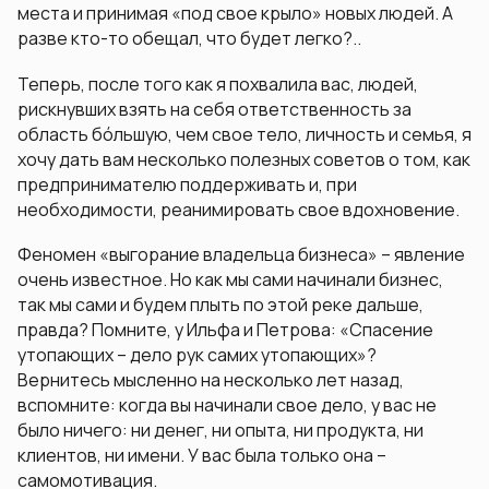
места и принимая «под свое крыло» новых людей. А
разве кто-то обещал, что будет легко?..
Теперь, после того как я похвалила вас, людей,
рискнувших взять на себя ответственность за
область бóльшую, чем свое тело, личность и семья, я
хочу дать вам несколько полезных советов о том, как
предпринимателю поддерживать и, при
необходимости, реанимировать свое вдохновение.
Феномен «выгорание владельца бизнеса» – явление
очень известное. Но как мы сами начинали бизнес,
так мы сами и будем плыть по этой реке дальше,
правда? Помните, у Ильфа и Петрова: «Спасение
утопающих – дело рук самих утопающих»?
Вернитесь мысленно на несколько лет назад,
вспомните: когда вы начинали свое дело, у вас не
было ничего: ни денег, ни опыта, ни продукта, ни
клиентов, ни имени. У вас была только она –
самомотивация.