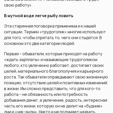
свою работу».
В мутной воде легче рыбу ловить
Эта старинная поговорка применима и к нашей
ситуации. Термин «трудоголик» многие используют
для того, чтобы спрятать то, чего они стыдятся. В
основном это две категории людей.
Первая – обыватели, которые приходят на работу
«ждать зарплаты» и называющие трудоголиком
любого, кто увлеченно работает, достигает своих
целей, материального благополучия и карьерного
роста. Так обыватели оправдывают свою жизненную
позицию, отсутствие целей и позитивных изменений
в жизни. Им сложно представить, что для кого-то
работа – не обязанность или потребность
добывания денег, а увлечение, радость, интересная
часть его жизни, которую он не делит на «будние»
дни и «уик-энды». Никто и не подумает назвать