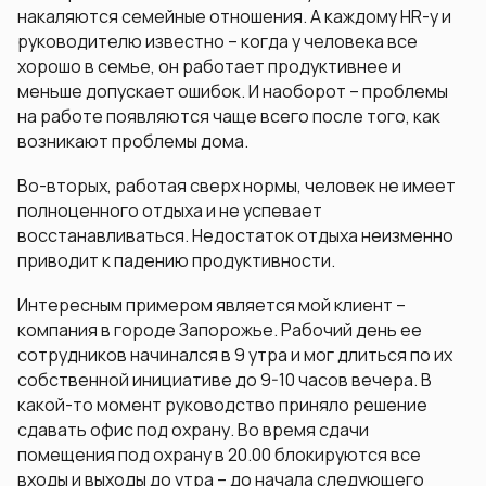
накаляются семейные отношения. А каждому HR-у и
руководителю известно – когда у человека все
хорошо в семье, он работает продуктивнее и
меньше допускает ошибок. И наоборот – проблемы
на работе появляются чаще всего после того, как
возникают проблемы дома.
Во-вторых, работая сверх нормы, человек не имеет
полноценного отдыха и не успевает
восстанавливаться. Недостаток отдыха неизменно
приводит к падению продуктивности.
Интересным примером является мой клиент –
компания в городе Запорожье. Рабочий день ее
сотрудников начинался в 9 утра и мог длиться по их
собственной инициативе до 9-10 часов вечера. В
какой-то момент руководство приняло решение
сдавать офис под охрану. Во время сдачи
помещения под охрану в 20.00 блокируются все
входы и выходы до утра – до начала следующего