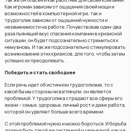
Так же он опасен и как работник для своей компании.
Как игроман зависим от ощущения своей мощи и
возможностей в компьютерной игре, так и
трудоголик зависим от ощущений нужности и
незаменимости на работе. Почувствовав один-два
раза пьянящий вкус спасения компании в кризисной
ситуации, он будет подсознательно стремиться к
нему вновь. И так же подсознательно стимулировать
возникновение этих кризисов, для того, чтобы затем
успешно их преодолевать.
Победить и стать свободнее
Если речь идет об истинном трудоголизме, то с
какой бы мы стороны ни взглянули, он является
проблемой. У трудоголика страдают все сферы его
жизни – семья, здоровье, личный рост и даже работа,
которой он уделяет больше всего времени.
С этой проблемой нужно и можно бороться. И борьба
должна быть такой же системной и серьезной, как и в