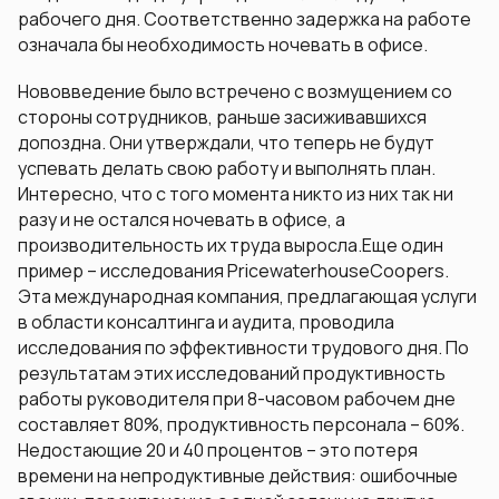
рабочего дня. Соответственно задержка на работе
означала бы необходимость ночевать в офисе.
Нововведение было встречено с возмущением со
стороны сотрудников, раньше засиживавшихся
допоздна. Они утверждали, что теперь не будут
успевать делать свою работу и выполнять план.
Интересно, что с того момента никто из них так ни
разу и не остался ночевать в офисе, а
производительность их труда выросла.Еще один
пример – исследования PricewaterhouseCoopers.
Эта международная компания, предлагающая услуги
в области консалтинга и аудита, проводила
исследования по эффективности трудового дня. По
результатам этих исследований продуктивность
работы руководителя при 8-часовом рабочем дне
составляет 80%, продуктивность персонала – 60%.
Недостающие 20 и 40 процентов – это потеря
времени на непродуктивные действия: ошибочные