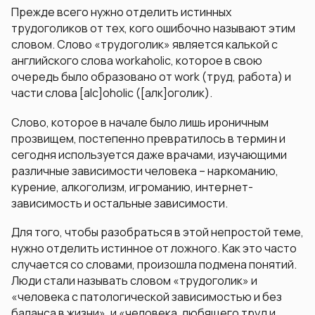
Прежде всего нужно отделить истинных
трудоголиков от тех, кого ошибочно называют этим
словом. Слово «трудоголик» является калькой с
английского слова workaholic, которое в свою
очередь было образовано от work (труд, работа) и
части слова [alc]oholic ([алк]оголик).
Слово, которое в начале было лишь ироничным
прозвищем, постепенно превратилось в термин и
сегодня используется даже врачами, изучающими
различные зависимости человека – наркоманию,
курение, алкоголизм, игроманию, интернет-
зависимость и остальные зависимости.
Для того, чтобы разобраться в этой непростой теме,
нужно отделить истинное от ложного. Как это часто
случается со словами, произошла подмена понятий.
Люди стали называть словом «трудоголик» и
«человека с патологической зависимостью и без
баланса в жизни», и «человека, любящего труд и