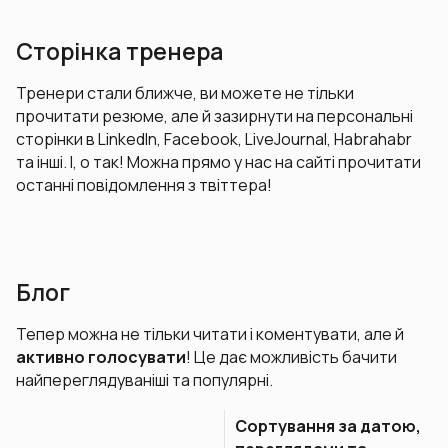
Сторінка тренера
Тренери стали ближче, ви можете не тільки
прочитати резюме, але й зазирнути на персональні
сторінки в
LinkedIn
,
Facebook
,
LiveJournal
,
Habrahabr
та інші. І, о так! Можна прямо у нас на сайті прочитати
останні повідомлення з твіттера!
Блог
Тепер можна не тільки читати і коментувати, але й
активно голосувати
! Це дає можливість бачити
найпереглядуваніші та популярні.
Сортування за датою,