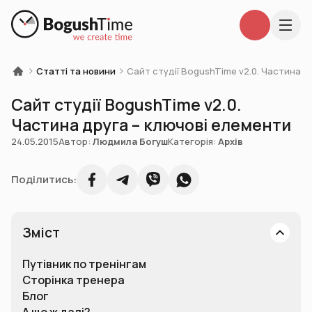
Статті та новини
Сайт студії BogushTime v2.0. Частина д
Сайт студії BogushTime v2.0.
Частина друга – ключові елементи
24.05.2015
Автор:
Людмила Богуш
Категорія:
Архів
Поділитись:
Зміст
Путівник по тренінгам
Сторінка тренера
Блог