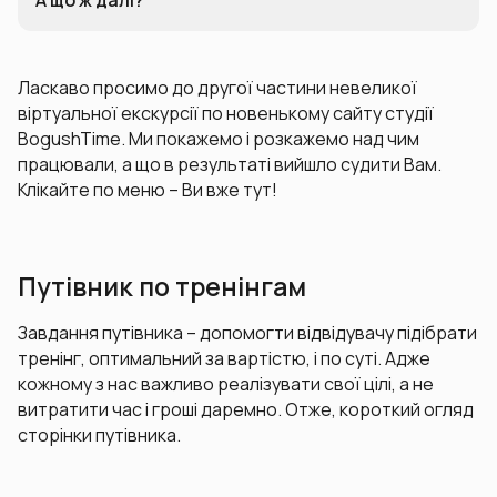
А що ж далі?
Ласкаво просимо до другої частини невеликої
віртуальної екскурсії по новенькому сайту студії
BogushTime. Ми покажемо і розкажемо над чим
працювали, а що в результаті вийшло судити Вам.
Клікайте по меню – Ви вже тут!
Путівник по тренінгам
Завдання путівника – допомогти відвідувачу підібрати
тренінг, оптимальний за вартістю, і по суті. Адже
кожному з нас важливо реалізувати свої цілі, а не
витратити час і гроші даремно. Отже, короткий огляд
сторінки путівника.