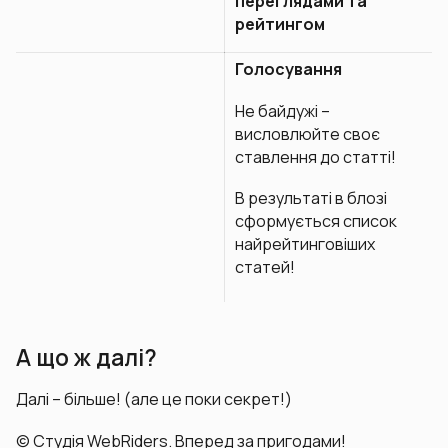
переглядами та
рейтингом
Голосування
Не байдужі –
висловлюйте своє
ставлення до статті!
В результаті в блозі
сформується список
найрейтинговіших
статей!
А що ж далі?
Далі – більше!
(але це поки секрет!)
©
Студія WebRiders. Вперед за пригодами!