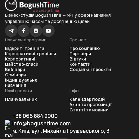
Бізнес-студія BogushTime — №1 у сфері навчання
управлінню часом та досягненню цілей
Навчальні програми
Про нас
Відкриті тренінги
Про компанію
Корпоративні тренінги
Партнери
Корпоративні
Відгуки
майстер-класи
Контакти
Вебінари
Соціальні проєкти
Семінари
Індивідуальне
навчання
Наші проєкти
Інфо
Планувальник
Календар подій
Акції та пропозиції
Статті та новини
+38 066 884 2000
info@bogushtime.com
м. Київ, вул. Михайла Грушевського, 3