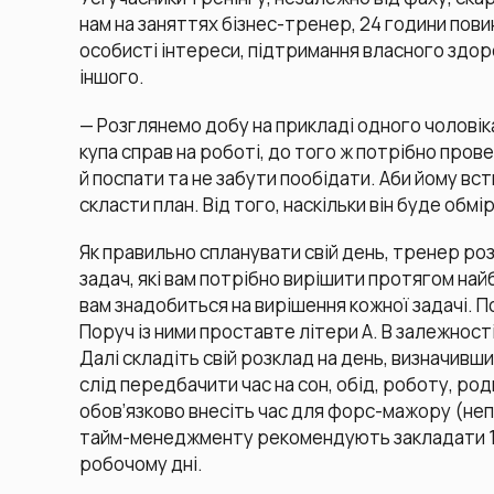
нам на заняттях бізнес-тренер, 24 години пови
особисті інтереси, підтримання власного здор
іншого.
— Розглянемо добу на прикладі одного чоловік
купа справ на роботі, до того ж потрібно прове
й поспати та не забути пообідати. Аби йому вст
скласти план. Від того, наскільки він буде обм
Як правильно спланувати свій день, тренер роз
задач, які вам потрібно вирішити протягом най
вам знадобиться на вирішення кожної задачі. П
Поруч із ними проставте літери А. В залежності
Далі складіть свій розклад на день, визначивши
слід передбачити час на сон, обід, роботу, род
обов’язково внесіть час для форс-мажору (неп
тайм-менеджменту рекомендують закладати 1,
робочому дні.