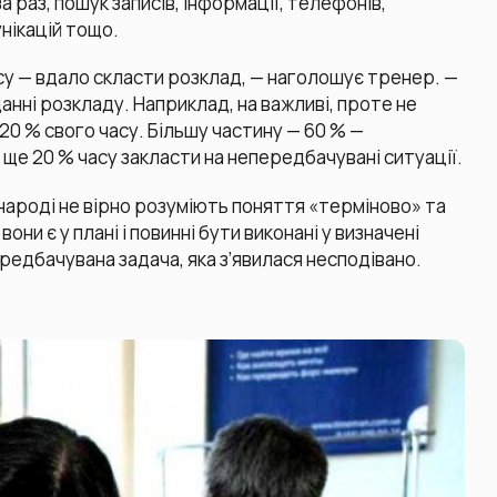
 раз, пошук записів, інформації, телефонів,
унікацій тощо.
часу — вдало скласти розклад, — наголошує тренер. —
анні розкладу. Наприклад, на важливі, проте не
20 % свого часу. Більшу частину — 60 % —
ще 20 % часу закласти на непередбачувані ситуації.
у народі не вірно розуміють поняття «терміново» та
ни є у плані і повинні бути виконані у визначені
редбачувана задача, яка з’явилася несподівано.