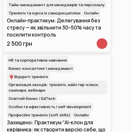
Тайм-менеджмент для менеджерів та персоналу
Тренінги та курси із самодисципліни
Онлайн
Онлайн-практикум: Делегування без
стресу — як звільнити 30–50% часу та
посилити контроль
2 500 грн
HR та корпоративне навчання
Бізнес-консалтинг і менеджмент
Відкриті тренінги
Організація заходів: тренінги, майстер-класи,
семінари, вебінари
Освітній бізнес / EdTech
Особиста ефективність і self-development
Професійні тренінги (soft skills)
Онлайн
Захищено: Практикум “AI-клон для
керівника: як створити версію себе, що