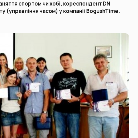
 заняття спортом чи хобі, кореспондент DN
у (управління часом) у компанії BogushTime.