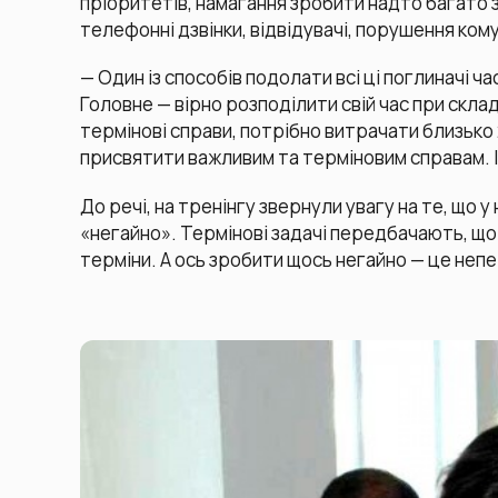
пріоритетів, намагання зробити надто багато за
телефонні дзвінки, відвідувачі, порушення ком
— Один із способів подолати всі ці поглиначі 
Головне — вірно розподілити свій час при склад
термінові справи, потрібно витрачати близько 
присвятити важливим та терміновим справам. І 
До речі, на тренінгу звернули увагу на те, що 
«негайно». Термінові задачі передбачають, що во
терміни. А ось зробити щось негайно — це непе