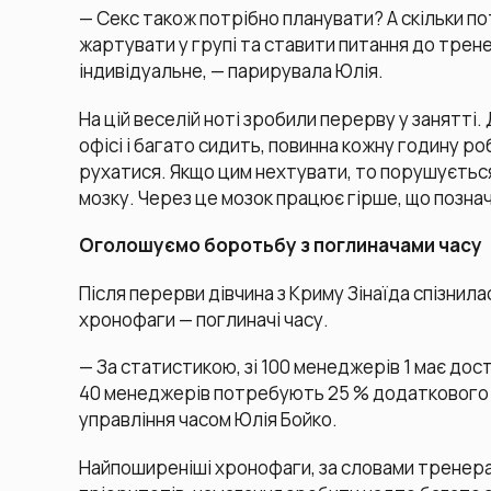
— Секс також потрібно планувати? А скільки по
жартувати у групі та ставити питання до трене
індивідуальне, — парирувала Юлія.
На цій веселій ноті зробили перерву у занятті.
офісі і багато сидить, повинна кожну годину ро
рухатися. Якщо цим нехтувати, то порушується
мозку. Через це мозок працює гірше, що познач
Оголошуємо боротьбу з поглиначами часу
Після перерви дівчина з Криму Зінаїда спізнил
хронофаги — поглиначі часу.
— За статистикою, зі 100 менеджерів 1 має дос
40 менеджерів потребують 25 % додаткового ч
управління часом Юлія Бойко.
Найпоширеніші хронофаги, за словами тренера,