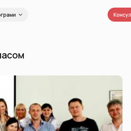
ограми
Консул
часом