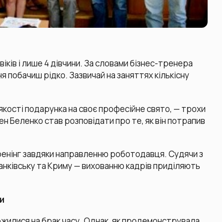
віків і лише 4 дівчини. За словами бізнес-тренера
ня побачиш рідко. Зазвичай на заняттях кількісну
 якості подарунка на своє професійне свято, — трохи
ен Беленко став розповідати про те, як він потрапив
тренінг завдяки направленню роботодавця. Судячи з
Франківську та Криму — вихованню кадрів приділяють
и
аржилися на брак часу. Однак, як продемонструвала