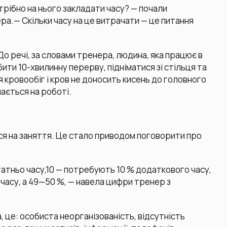
трібно на нього закладати часу? — почали
ра.— Скільки часу на це витрачати — це питання
 До речі, за словами тренера, людина, яка працює в
бити 10-хвилинну перерву, підніматися зі стільця та
 кровообіг і кров не доносить кисень до головного
ається на роботі.
ася на заняття. Це стало приводом поговорити про
татньо часу,10 — потребують 10 % додаткового часу,
асу, а 49—50 %, — навела цифри тренер з
 це: особиста неорганізованість, відсутність