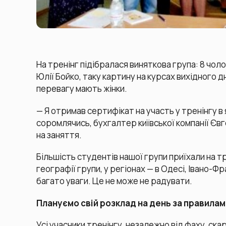
На тренінг підібралася виняткова група: 8 чоло
Юлії Бойко, таку картину на курсах вихідного д
перевагу мають жінки.
— Я отримав сертифікат на участь у тренінгу в
соромлячись, бухгалтер київської компанії Євг
на заняття.
Більшість студентів нашої групи приїхали на 
географії групи, у регіонах — в Одесі, Івано-
багато уваги. Це не може не радувати.
Плануємо свій розклад на день за правилам
Усі учасники тренінгу, незалежно від фаху, ск