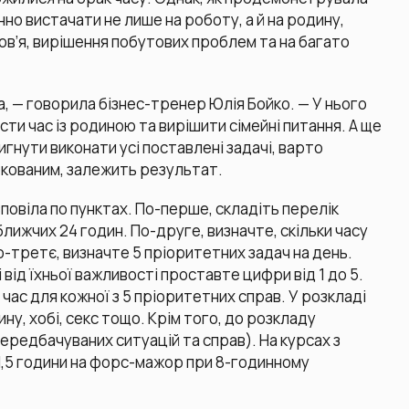
нно вистачати не лише на роботу, а й на родину,
ов’я, вирішення побутових проблем та на багато
а, — говорила бізнес-тренер Юлія Бойко. — У нього
сти час із родиною та вирішити сімейні питання. А ще
игнути виконати усі поставлені задачі, варто
іркованим, залежить результат.
повіла по пунктах. По-перше, складіть перелік
ближчих 24 годин. По-друге, визначте, скільки часу
о-третє, визначте 5 пріоритетних задач на день.
 від їхньої важливості проставте цифри від 1 до 5.
 час для кожної з 5 пріоритетних справ. У розкладі
ину, хобі, секс тощо. Крім того, до розкладу
ередбачуваних ситуацій та справ). На курсах з
5 години на форс-мажор при 8-годинному