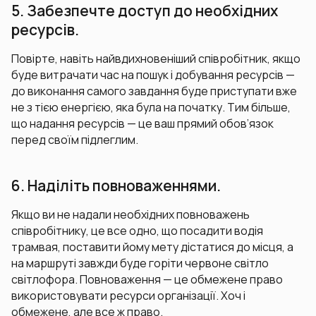
5. Забезпечте доступ до необхідних
ресурсів.
Повірте, навіть найвдихновеніший співробітник, якщо
буде витрачати час на пошук і добування ресурсів —
до виконання самого завдання буде приступати вже
не з тією енергією, яка була на початку. Тим більше,
що надання ресурсів — це ваш прямий обов’язок
перед своїм підлеглим.
6. Наділіть повноваженнями.
Якщо ви не надали необхідних повноважень
співробітнику, це все одно, що посадити водія
трамвая, поставити йому мету дістатися до місця, а
на маршруті завжди буде горіти червоне світло
світлофора. Повноваження — це обмежене право
використовувати ресурси організації. Хоч і
обмежене, але все ж право.