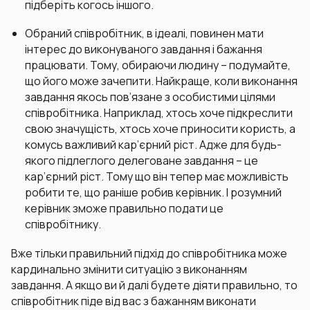
підберіть когось іншого.
Обраний співробітник, в ідеалі, повинен мати
інтерес до виконуваного завдання і бажання
працювати. Тому, обираючи людину – подумайте,
що його може зачепити. Найкраще, коли виконання
завдання якось пов’язане з особистими цілями
співробітника. Наприклад, хтось хоче підкреслити
свою значущість, хтось хоче приносити користь, а
комусь важливий кар’єрний ріст. Адже для будь-
якого підлеглого делеговане завдання – це
кар’єрний ріст. Тому що він тепер має можливість
робити те, що раніше робив керівник. І розумний
керівник зможе правильно подати це
співробітнику.
Вже тільки правильний підхід до співробітника може
кардинально змінити ситуацію з виконанням
завдання. А якщо ви й далі будете діяти правильно, то
співробітник піде від вас з бажанням виконати