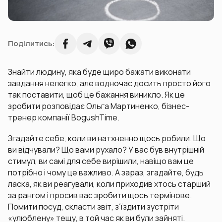
Поділитись:
Знайти людину, яка буде щиро бажати виконати
завдання нелегко, але водночас досить просто його
так поставити, щоб це бажання виникло. Як це
зробити розповідає Ольга Мартиненко, бізнес-
тренер компанії BogushTime.
Згадайте себе, коли ви натхненно щось робили. Що
ви відчували? Що вами рухало? У вас був внутрішній
стимул, ви самі для себе вирішили, навіщо вам це
потрібно і чому це важливо. А зараз, згадайте, будь
ласка, як ви реагували, коли приходив хтось старший
за рангом і просив вас зробити щось термінове.
Помити посуд, скласти звіт, з’їздити зустріти
«улюблену» тещу, в той час як ви були зайняті.