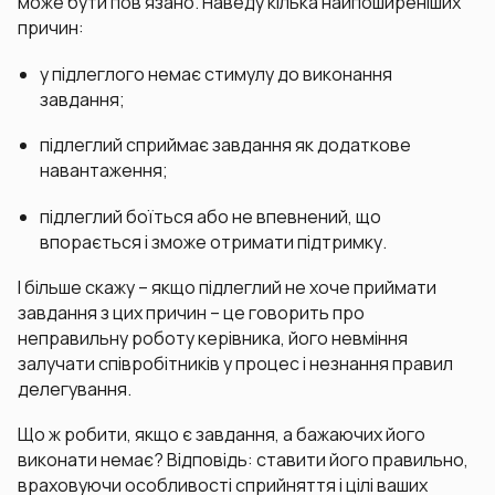
може бути пов’язано. Наведу кілька найпоширеніших
причин:
у підлеглого немає стимулу до виконання
завдання;
підлеглий сприймає завдання як додаткове
навантаження;
підлеглий боїться або не впевнений, що
впорається і зможе отримати підтримку.
І більше скажу – якщо підлеглий не хоче приймати
завдання з цих причин – це говорить про
неправильну роботу керівника, його невміння
залучати співробітників у процес і незнання правил
делегування.
Що ж робити, якщо є завдання, а бажаючих його
виконати немає? Відповідь: ставити його правильно,
враховуючи особливості сприйняття і цілі ваших