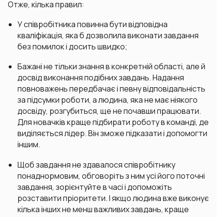
Отже, кілька правил:
У співробітника повинна бути відповідна
кваліфікація, яка б дозволила виконати завдання
без помилок і досить швидко;
Бажані не тільки знання в конкретній області, але й
досвід виконання подібних завдань. Надання
повноважень передбачає і певну відповідальність
за підсумки роботи, а людина, яка не має ніякого
досвіду, розгубиться, ще не почавши працювати.
Для новачків краще підбирати роботу в команді, де
виділяється лідер. Він зможе підказати і допомогти
іншим.
Щоб завдання не здавалося співробітнику
понаднормовим, обговоріть з ним усі його поточні
завдання, зорієнтуйте в часі і допоможіть
розставити пріоритети. І якщо людина вже виконує
кілька інших не менш важливих завдань, краще