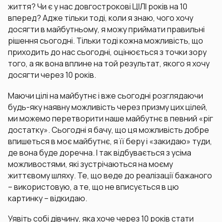
життя? Чи є у нас довгострокові ЦІЛІ років на 10
вперед? Адже тільки тоді, коли я знаю, чого хочу
досягти в майбутньому, я можу приймати правильні
рішення сьогодні. Тільки тоді кожна можливість, що
приходить до нас сьогодні, оцінюється з точки зору
того, а як вона вплине на той результат, якого я хочу
досягти через 10 років.
Маючи цілі на майбутнє і вже сьогодні розглядаючи
будь-яку наявну можливість через призму цих цілей,
ми можемо перетворити наше майбутнє в певний «ріг
достатку». Сьогодні я бачу, що ця можливість добре
впишеться в моє майбутнє, я її беру і «закидаю» туди,
де вона буде доречна. І так відбувається з усіма
можливостями, які зустрічаються на моєму
життєвому шляху. Те, що веде до реалізації бажаного
– використовую, а те, що не вписується в цю
картинку – відкидаю.
Уявіть собі дівчину, яка хоче через 10 років стати