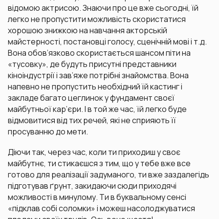
відомою актрисою. Знаючи про це вже сьогодні, їй
легко не пропустити можливість скористатися
хорошою знижкою на навчання акторській
майстерності, постановці голосу, сценічній мові і т.д.
Вона обов’язково скористається шансом піти на
«тусовку», де будуть присутні представники
кіноіндустрії і зав’яже потрібні знайомства. Вона
напевно не пропустить необхідний їй кастинг і
закладе багато цеглинок у фундамент своєї
майбутньої кар’єри. І в той же час, їй легко буде
відмовитися від тих речей, які не сприяють її
просуванню до мети.
Діючи так, через час, коли ти приходиш у своє
майбутнє, ти стикаєшся з тим, що у тебе вже все
готово для реалізації задуманого, ти вже заздалегідь
підготував ґрунт, закидаючи сюди приходячі
можливості в минулому. Ти в буквальному сенсі
«підклав собі соломки» і можеш насолоджуватися