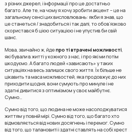
з різних джерел, і інформації про це достатньо
багато. Але те, на чому я хочу зробити акцент – це на
загальному сенсі цих висловлювань: якби я знав, що
це станеться / знадобиться і так далі, то обов’язково
скористався б цією ситуацією і не упустив би свій
шанс.
Мова, звичайно ж, йде
про ті втрачені можливості
,
які бували в житті у кожного з нас, і про які ми потім
шкодуємо. А багато людей «зависають» у таких
ситуаціях на весь залишок свого життя. Їх більше не
цікавить та маса можливостей, яка продовжує до них
приходити щодня, вони сумують про минуле і не
здатні дивитися з оптимізмом у своє майбутнє.
Сумно…
Сумно від того, що людина не може насолоджуватися
життям у повній мірі. Сумно від того, що багато хто
відмовляється від нових досягнень і перемог. Сумно
від того, що талановиті і здатні ставлять на собі хрест