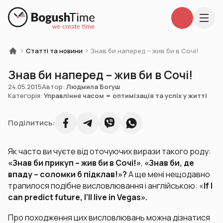
Статті та новини
Знав би наперед – жив би в Сочі!
Знав би наперед – жив би в Сочі!
24.05.2015
Автор:
Людмила Богуш
Категорія:
Управління часом = оптимізація та успіх у житті
Поділитись:
Як часто ви чуєте від оточуючих вирази такого роду:
«Знав би прикуп – жив би в Сочі!»
,
«Знав би, де
впаду – соломки б підклав!»?
А ще мені нещодавно
трапилося подібне висловлювання і англійською: «
If I
can predict future, I’ll live in Vegas».
Про походження цих висловлювань можна дізнатися