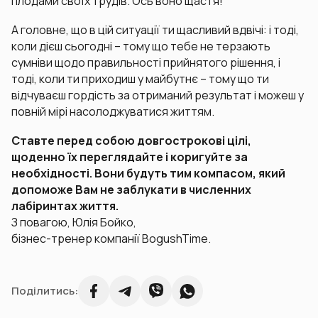
плодами своїх трудів. Ось воно щастя!
А головне, що в цій ситуації ти щасливий вдвічі: і тоді,
коли дієш сьогодні – тому що тебе не терзають
сумніви щодо правильності прийнятого рішення, і
тоді, коли ти приходиш у майбутнє – тому що ти
відчуваєш гордість за отриманий результат і можеш у
повній мірі насолоджуватися життям.
Ставте перед собою довгострокові цілі,
щоденно їх переглядайте і коригуйте за
необхідності. Вони будуть тим компасом, який
допоможе Вам не заблукати в численних
лабіринтах життя.
З повагою, Юлія Бойко,
бізнес-тренер компанії BogushTime.
Поділитись: