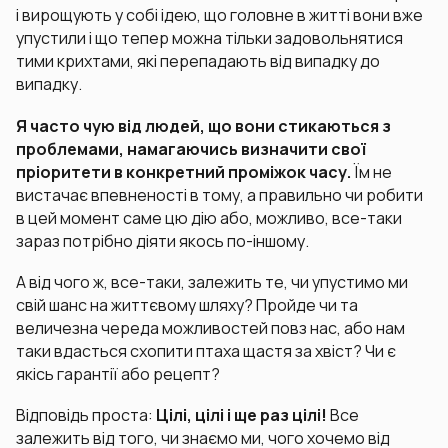
і вирощують у собі ідею, що головне в житті вони вже
упустили і що тепер можна тільки задовольнятися
тими крихтами, які перепадають від випадку до
випадку.
Я часто чую від людей, що вони стикаються з
проблемами, намагаючись визначити свої
пріоритети в конкретний проміжок часу.
Їм не
вистачає впевненості в тому, а правильно чи робити
в цей момент саме цю дію або, можливо, все-таки
зараз потрібно діяти якось по-іншому.
А від чого ж, все-таки, залежить те, чи упустимо ми
свій шанс на життєвому шляху? Пройде чи та
величезна череда можливостей повз нас, або нам
таки вдасться схопити птаха щастя за хвіст? Чи є
якісь гарантії або рецепт?
Відповідь проста:
Цілі, цілі і ще раз цілі!
Все
залежить від того, чи знаємо ми, чого хочемо від