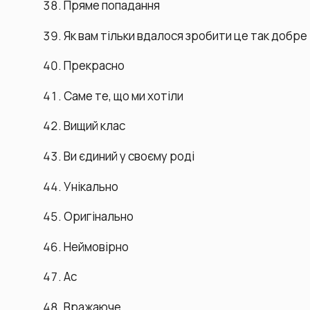
Пряме попадання
Як вам тільки вдалося зробити це так добре
Прекрасно
Саме те, що ми хотіли
Вищий клас
Ви єдиний у своєму роді
Унікально
Оригінально
Неймовірно
Ас
Вражаюче