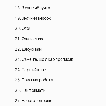
В саме яблучко
Значний внесок
Ого!
Фантастика
Дякую вам
Саме те, що лікар прописав
Перший клас
Приємна робота
Так тримати
Набагато краще