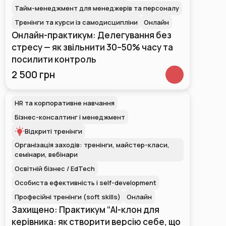
Тайм-менеджмент для менеджерів та персоналу
Тренінги та курси із самодисципліни
Онлайн
Онлайн-практикум: Делегування без
стресу — як звільнити 30–50% часу та
посилити контроль
2 500 грн
HR та корпоративне навчання
Бізнес-консалтинг і менеджмент
Відкриті тренінги
Організація заходів: тренінги, майстер-класи,
семінари, вебінари
Освітній бізнес / EdTech
Особиста ефективність і self-development
Професійні тренінги (soft skills)
Онлайн
Захищено: Практикум “AI-клон для
керівника: як створити версію себе, що