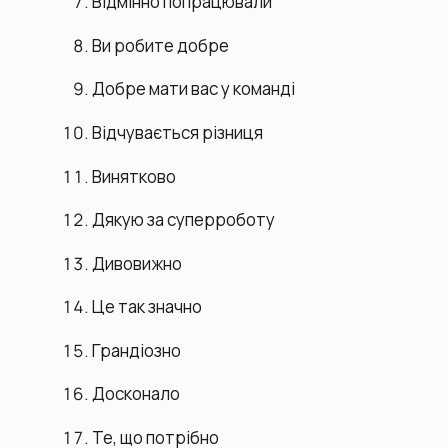
Відмінно попрацювали
Ви робите добре
Добре мати вас у команді
Відчувається різниця
Винятково
Дякую за суперроботу
Дивовижно
Це так значно
Грандіозно
Досконало
Те, що потрібно