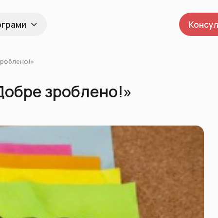
ограми
Консул
зроблено!»
«Добре зроблено!»