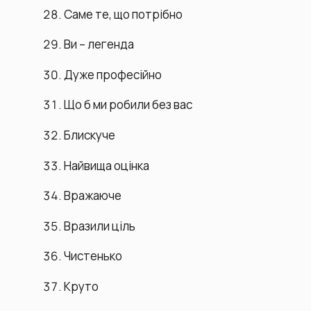
Саме те, що потрібно
Ви – легенда
Дуже професійно
Що б ми робили без вас
Блискуче
Найвища оцінка
Вражаюче
Вразили ціль
Чистенько
Круто