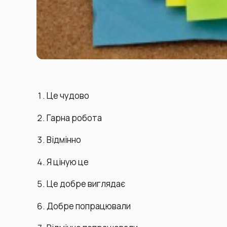
Це чудово
Гарна робота
Відмінно
Я ціную це
Це добре виглядає
Добре попрацювали