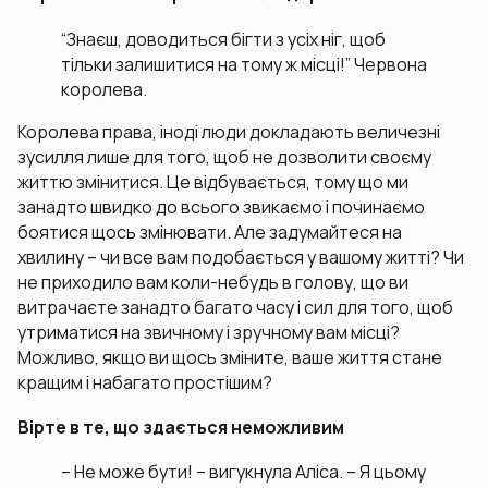
“Знаєш, доводиться бігти з усіх ніг, щоб
тільки залишитися на тому ж місці!” Червона
королева.
Королева права, іноді люди докладають величезні
зусилля лише для того, щоб не дозволити своєму
життю змінитися. Це відбувається, тому що ми
занадто швидко до всього звикаємо і починаємо
боятися щось змінювати. Але задумайтеся на
хвилину – чи все вам подобається у вашому житті? Чи
не приходило вам коли-небудь в голову, що ви
витрачаєте занадто багато часу і сил для того, щоб
утриматися на звичному і зручному вам місці?
Можливо, якщо ви щось зміните, ваше життя стане
кращим і набагато простішим?
Вірте в те, що здається неможливим
– Не може бути! – вигукнула Аліса. – Я цьому