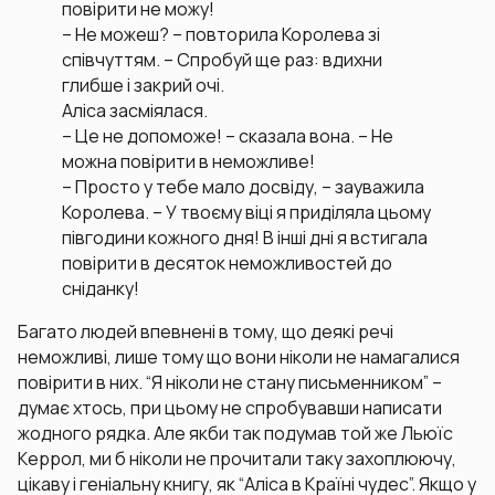
повірити не можу!
– Не можеш? – повторила Королева зі
співчуттям. – Спробуй ще раз: вдихни
глибше і закрий очі.
Аліса засміялася.
– Це не допоможе! – сказала вона. – Не
можна повірити в неможливе!
– Просто у тебе мало досвіду, – зауважила
Королева. – У твоєму віці я приділяла цьому
півгодини кожного дня! В інші дні я встигала
повірити в десяток неможливостей до
сніданку!
Багато людей впевнені в тому, що деякі речі
неможливі, лише тому що вони ніколи не намагалися
повірити в них. “Я ніколи не стану письменником” –
думає хтось, при цьому не спробувавши написати
жодного рядка. Але якби так подумав той же Льюїс
Керрол, ми б ніколи не прочитали таку захоплюючу,
цікаву і геніальну книгу, як “Аліса в Країні чудес”. Якщо у