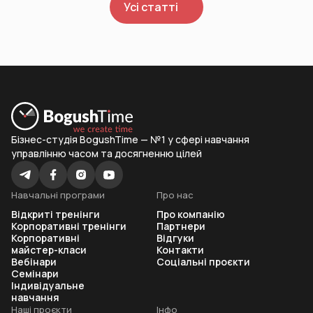
Усі статті
Бізнес-студія BogushTime — №1 у сфері навчання
управлінню часом та досягненню цілей
Навчальні програми
Про нас
Відкриті тренінги
Про компанію
Корпоративні тренінги
Партнери
Корпоративні
Відгуки
майстер-класи
Контакти
Вебінари
Соціальні проєкти
Семінари
Індивідуальне
навчання
Наші проєкти
Інфо