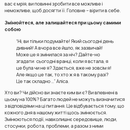
вас є мрія, ви повинні зробити все можливе і
неможливе, щоб досягти її. Головне – вірити в себе.
Змінюйтеся, але залишайтеся при цьому самими
собою
“Ні, ви тільки подумайте! Який сьогодні день
дивний! А вчора все йшло, як зазвичай!
Може це я змінилася за ніч? Дайте-но
згадати: сьогодні вранці, коли я встала, я
це була чи не я? Здається, вже не зовсім я!
Але якщо це так, то хто ж я в такому разі?
Це так складно …” Аліса.
Хто ви? Чи дійсно ви знаєте ким ви є? Ви впевнені в
цьому на 100%? Багато людей не можуть визначитися
з відповідями на ці питання. Це відбувається тому, що
кожного дня в нашому житті щось змінюється.
Змінюються події, навколишнє середовище, люди,
стосунки, робота, проблеми, а разом з ними