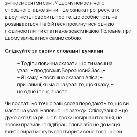
змінюємося і ми самі. У цьому немає нічого
страшного, адже зміни – це ознака прогресу, а їх
відсутність говорить про те, що особистість не
розвивається. Не бійтеся прокинутися однією
людиною і лягти спати вже зовсім іншою. Головне, при
цьому залишатися самим собою.
Слідкуйте за своїми словами і думками
– Тоді ти повинна сказати, що ти маєш на
увазі, – продовжив Березневий Заєць.
– Я і кажу, – поспішно сказала Аліса; –
принаймні, я і маю на увазі те, що я кажу, –
це одне і те ж, знаєте.
Чи достатньо точно ваші слова передають те, що ви
маєте на увазі. Напевно, не завжди. Спілкування – це
дуже складна річ. Іноді трохи невірна інтонація, не
зовсім правильно підібрані слова або не до місця
вжите вираз можуть спотворити сенс того, що ви