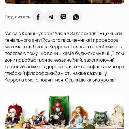
Поділитись:
“Аліса в Країні чудес” і “Аліса в Задзеркаллі” – це книги
геніального англійського письменника і професора
математики Льюїса Керрола. Головна їх особливість
полягає в тому, що вони цікаві в будь-якому віці. Дітям
вони подобаються за незвичайний, захоплюючий,
казковий сюжет, а дорослі бачать в цій фантасмагорії
глибокий філософський зміст. Інакше кажучи, у
Керрола є чого повчитися. Ось лише кілька уроків: