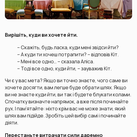
Вирішіть, куди ви хочете йти.
– Скажіть, будь ласка, куди мені звідси йти?
– А куди ти хочеш потрапити? – відповів Кіт.
– Мені все одно… – сказала Аліса.
– Тоді все одно, куди йти, – зауважив Кіт.
Чи є у вас мета? Якщо ви точно знаєте, чого саме ви
хочете досягти, вам легше буде обрати шлях. Якщо
ви не знаєте куди йти, ви так і будете блукати колами.
Спочатку визначте напрямок, а вже після починайте
рух. І пам’ятайте: ніхто крім вас не може знати, який
шлях вам підійде. Зробіть цей вибір самі і починайте
діяти.
Перестаньте витрачати сили даремно