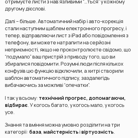
отримуєте листи з нав’язливими “…ться” у кожному
другому дієслові.
Далі – більше. Автоматичний набір і авто-корекція
стали наступним щаблем електронного прогресу, і
тепер, відправляючи лист з iPad або повідомлення з
телефону, ви можете натрапити на серйозні
неприємності, якщо не проконтролюєте свідомо, що
“подумало” ваш пристрій з приводу того, що ви
збиралися повідомити. Розумні люди після кількох
конфузів цю функцію відключили, а хитрі створили
шаблон автоматичного підпису, заздалегідь
вибачаючись за можливі “опечатки”.
І так у всьому:
технічний прогрес, допомагаючи,
відбирає
. У когось багато, у когось мало, у когось
усе.
Знання та вміння можна умовно розділити на три
категорії:
база
,
майстерність
і
віртуозність
.