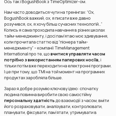
Ось так і BogushBook з TimeOptimizer-ом.
Нам часто доводиться чути на тренінгах: “Ох,
BogushBook важкий, ох, я писати вже давно
розучився, ох, я хочу більш сучасних технологій…”
Колись я сама проходила навчання в різних школах
тайм-менеджменту, і досі пам’ятаю моє здивування,
коли прочитала статтю від “піонера тайм-
менеджменту” – компанії TimeManagement
International про те, що
вчитися управляти часом
потрібно з використанням паперових носіїв,
і
тільки потім вже переходити на електронні програми.
І це при тому, що TMI на той момент на програмних
продуктах заробляла більше.
Зараз я добре розумію ключову ідею: спочатку
людина повинна виробити свою самостійну
персональну здатність
до взаємодії з часом, вміти
його розраховувати, аналізувати, контролювати,
планувати, фіксувати, пам’ятати, утримувати в