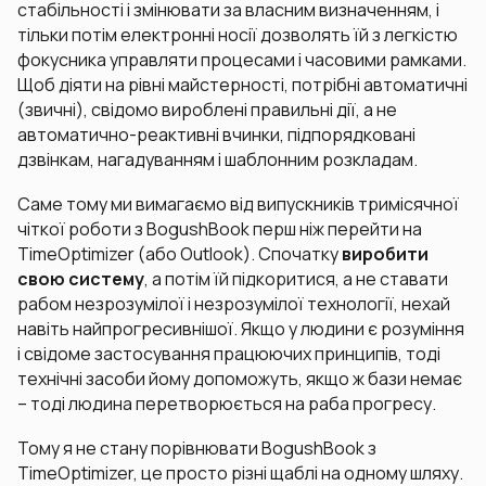
стабільності і змінювати за власним визначенням, і
тільки потім електронні носії дозволять їй з легкістю
фокусника управляти процесами і часовими рамками.
Щоб діяти на рівні майстерності, потрібні автоматичні
(звичні), свідомо вироблені правильні дії, а не
автоматично-реактивні вчинки, підпорядковані
дзвінкам, нагадуванням і шаблонним розкладам.
Саме тому ми вимагаємо від випускників тримісячної
чіткої роботи з BogushBook перш ніж перейти на
TimeOptimizer (або Outlook). Спочатку
виробити
свою систему
, а потім їй підкоритися, а не ставати
рабом незрозумілої і незрозумілої технології, нехай
навіть найпрогресивнішої. Якщо у людини є розуміння
і свідоме застосування працюючих принципів, тоді
технічні засоби йому допоможуть, якщо ж бази немає
– тоді людина перетворюється на раба прогресу.
Тому я не стану порівнювати BogushBook з
TimeOptimizer, це просто різні щаблі на одному шляху.