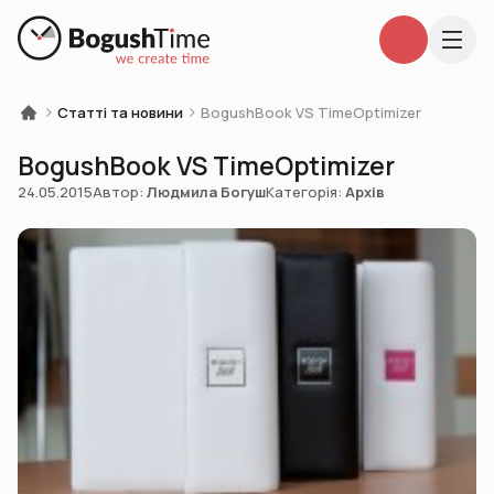
Статті та новини
BogushBook VS TimeOptimizer
BogushBook VS TimeOptimizer
24.05.2015
Автор:
Людмила Богуш
Категорія:
Архів