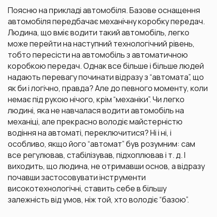
Поясню на прикладі автомобіля. Базове оснащення
автомобіля передбачає механічну коробку передач.
Людина, що вміє водити такий автомобіль, легко
може перейти на наступний технологічний рівень,
тобто пересісти на автомобіль з автоматичною
коробкою передач. Однак все більше і більше людей
надають перевагу починати відразу з “автомата”, що
як би і логічно, правда? Але до певного моменту, коли
немає під рукою нічого, крім “механіки”. Чи легко
людині, яка не навчалася водити автомобіль на
механіці, але прекрасно володіє майстерністю
водіння на автоматі, переключитися? Ні і ні, і
особливо, якщо його “автомат” був розумним: сам
все регулював, стабілізував, підхоплював і т. д. І
виходить, що людина, не отримавши основ, а відразу
почавши застосовувати інструменти
високотехнологічні, ставить себе в більшу
залежність від умов, ніж той, хто володіє “базою”.