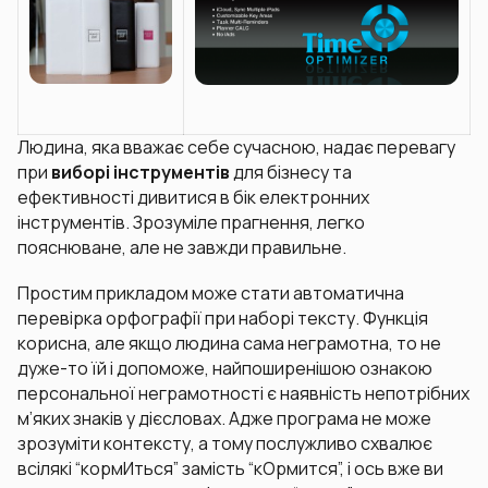
Людина, яка вважає себе сучасною, надає перевагу
при
виборі інструментів
для бізнесу та
ефективності дивитися в бік електронних
інструментів. Зрозуміле прагнення, легко
пояснюване, але не завжди правильне.
Простим прикладом може стати автоматична
перевірка орфографії при наборі тексту. Функція
корисна, але якщо людина сама неграмотна, то не
дуже-то їй і допоможе, найпоширенішою ознакою
персональної неграмотності є наявність непотрібних
м’яких знаків у дієсловах. Адже програма не може
зрозуміти контексту, а тому послужливо схвалює
всілякі “кормИться” замість “кОрмится”, і ось вже ви