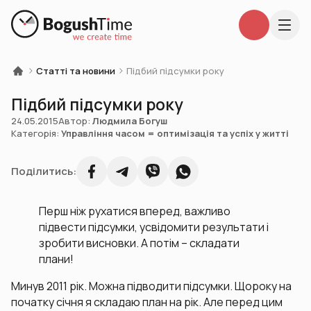
Статті та новини
Підбий підсумки року
Підбий підсумки року
24.05.2015
Автор:
Людмила Богуш
Категорія:
Управління часом = оптимізація та успіх у житті
Поділитись:
Перш ніж рухатися вперед, важливо
підвести підсумки, усвідомити результати і
зробити висновки. А потім – складати
плани!
Минув 2011 рік. Можна підводити підсумки. Щороку на
початку січня я складаю план на рік. Але перед цим