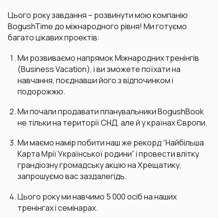
Цього року завдання – розвинути мою компанію
BogushTime до міжнародного рівня! Ми готуємо
багато цікавих проектів:
Ми розвиваємо напрямок Міжнародних тренінгів
(Business Vacation), і ви зможете поїхати на
навчання, поєднавши його з відпочинком і
подорожжю.
Ми почали продавати планувальники BogushBook
не тільки на території СНД, але й у країнах Європи.
Ми маємо намір побити наш же рекорд “Найбільша
Карта Мрії Української родини” і провести влітку
грандіозну громадську акцію на Хрещатику,
запрошуємо вас заздалегідь.
Цього року ми навчимо 5 000 осіб на наших
тренінгах і семінарах.