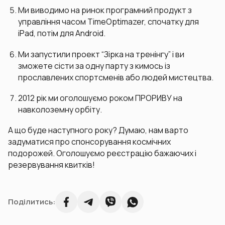
Ми виводимо на ринок програмний продукт з
управління часом TimeOptimazer, спочатку для
iPad, потім для Android.
Ми запустили проект “Зірка на тренінгу” і ви
зможете сісти за одну парту з кимось із
прославлених спортсменів або людей мистецтва.
2012 рік ми оголошуємо роком ПРОРИВУ на
навколоземну орбіту.
А що буде наступного року? Думаю, нам варто
задуматися про спонсорування космічних
подорожей. Оголошуємо реєстрацію бажаючих і
резервування квитків!
Поділитись: