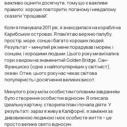
важливо оцінити досягнуте, тому що є важливе
правило: хороше повторити, поганому і невдалому
сказати “прощавай”.
Коли я планувала 2011 рік, я знаходилася на кораблі на
Карибських островах. Я пам’ятаю верхню палубу,
простір, море, сонце і багато хороших людей.
Результат – минулий рік мене порадував і морем, і
сонцем, і хорошими людьми. Цього року ми виїхали в
гори з видом на знаменитий Golden Bridge, Сан-
Франциско (одне з найпопулярніших у світі міст),
океан. Отже, цього року нас чекає світова
популярність і досягнення великих висот.
Минулого року моїм особистим головним завданням
було створення особистих відносин. Я описала
Ідеальну картину, створила план і почала діяти. У
результаті: зараз я живу в Каліфорнії, я заміжня за
дивовижною людиною і моє особисте життя – це
просто велике свято відносин.