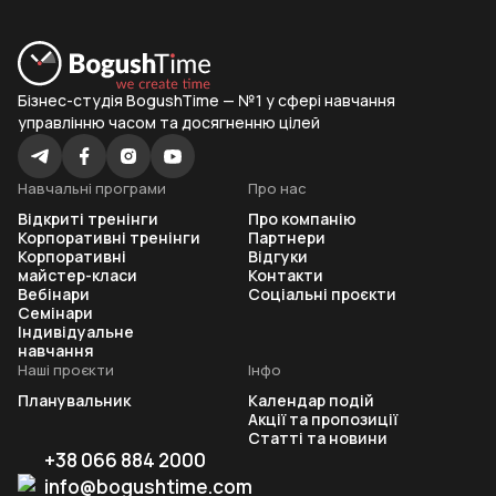
Бізнес-студія BogushTime — №1 у сфері навчання
управлінню часом та досягненню цілей
Навчальні програми
Про нас
Відкриті тренінги
Про компанію
Корпоративні тренінги
Партнери
Корпоративні
Відгуки
майстер-класи
Контакти
Вебінари
Соціальні проєкти
Семінари
Індивідуальне
навчання
Наші проєкти
Інфо
Планувальник
Календар подій
Акції та пропозиції
Статті та новини
+38 066 884 2000
info@bogushtime.com