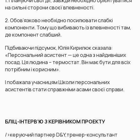
1. Плануючи свої дії, завжди необхідно орієнтуватися
на сильні сторони своєї впевненості.
2. Обов’язково необхідно посилювати слабкі
компоненти. Тому що вибивають із впевненості там,
де компонент слабший.
Підбиваючи підсумок, Юлія Кирилюк сказала:
«Персональний асистент — це одна з найдивніших
посад. Ця людина – термостат. Він має бути для всіх
потрібним і корисним».
І побажала учасницям Школи персональних
асистентів стати справжніми асами своєї справи.
БЛІЦ-ІНТЕРВ’Ю З КЕРІВНИКОМ ПРОЕКТУ
/>керуючий партнер D&Y,тренер-консультант