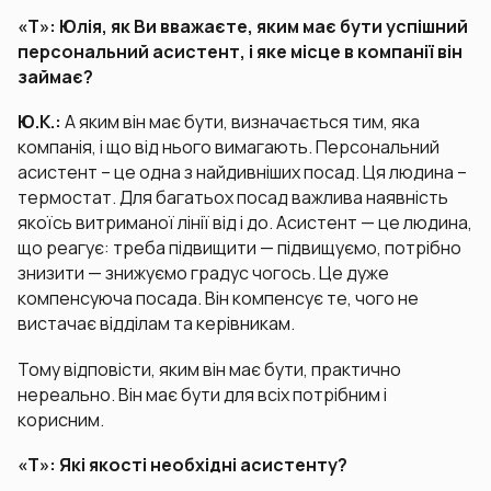
«Т»: Юлія, як Ви вважаєте, яким має бути успішний
персональний асистент, і яке місце в компанії він
займає?
Ю.К.:
А яким він має бути, визначається тим, яка
компанія, і що від нього вимагають. Персональний
асистент – це одна з найдивніших посад. Ця людина –
термостат. Для багатьох посад важлива наявність
якоїсь витриманої лінії від і до. Асистент — це людина,
що реагує: треба підвищити — підвищуємо, потрібно
знизити — знижуємо градус чогось. Це дуже
компенсуюча посада. Він компенсує те, чого не
вистачає відділам та керівникам.
Тому відповісти, яким він має бути, практично
нереально. Він має бути для всіх потрібним і
корисним.
«Т»: Які якості необхідні асистенту?