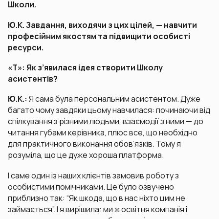
Школи.
Ю.К. Завдання, виходячи з цих цілей, — навчити
професійним якостям та підвищити особисті
ресурси.
«Т»: Як з’явилася ідея створити Школу
асистентів?
Ю.К.:
Я сама була персональним асистентом. Дуже
багато чому завдяки цьому навчилася: починаючи від
спілкування з різними людьми, взаємодії з ними — до
читання губами керівника, плюс все, що необхідно
для практичного виконання обов’язків. Тому я
розуміла, що це дуже хороша платформа.
І саме один із наших клієнтів замовив роботу з
особистими помічниками. Це було озвучено
приблизно так: “Як шкода, що в нас ніхто цим не
займається”. І я вирішила: ми ж освітня компанія і