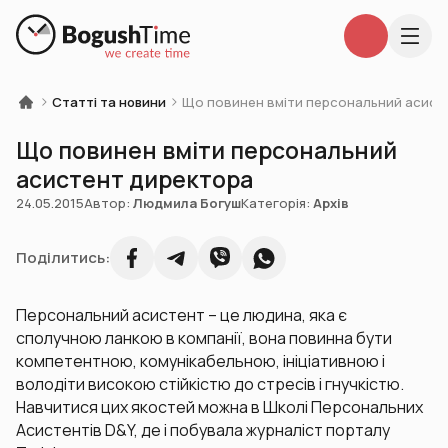
Статті та новини
Що повинен вміти персональний асист
Що повинен вміти персональний
асистент директора
24.05.2015
Автор:
Людмила Богуш
Категорія:
Архів
Поділитись:
Персональний асистент – це людина, яка є
сполучною ланкою в компанії, вона повинна бути
компетентною, комунікабельною, ініціативною і
володіти високою стійкістю до стресів і гнучкістю.
Навчитися цих якостей можна в Школі Персональних
Асистентів D&Y, де і побувала журналіст порталу