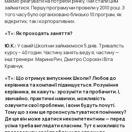
маємо реагувати на потреби ринку, і ми стали цим
займатися. Першу програму ми провели у 2010 році. З
того часу було організовано близько 10 програм, як
відкритих, так і корпоративних.
«Т»: Як проходять заняття?
Ю.К.:
У самій Школі ми займаємося 5 днів. Тривалість
курсу – 40 годин. Частину занять веду я, частину —
інші тренери: Марина Рич, Дмитро Сорокін і Віта
Кравчук.
«Т»: Що отримує випускник Школи? Любов до
керівника та компанії підвищується. Розуміння
керівника, як кажуть: зрозуміти та пробачити. І,
звичайно, практичні навички, можливість
озвучити свої проблеми, і вони будуть почуті.
Тому що з ким ще проконсультуватися помічнику?
Де ще він може здатися некомпетентним — перед
усіма треба виглядати класним. Тут є можливість