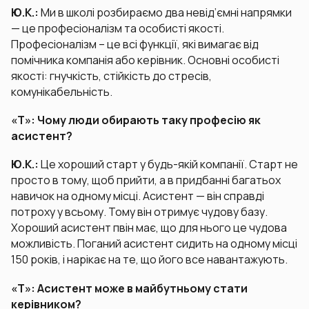
Ю.К.:
Ми в школі розбираємо два невід’ємні напрямки
— це професіоналізм та особисті якості.
Професіоналізм – це всі функції, які вимагає від
помічника компанія або керівник. Основні особисті
якості: гнучкість, стійкість до стресів,
комунікабельність.
«Т»: Чому люди обирають таку професію як
асистент?
Ю.К.:
Це хороший старт у будь-якій компанії. Старт не
просто в тому, щоб прийти, а в придбанні багатьох
навичок на одному місці. Асистент — він справді
потроху у всьому. Тому він отримує чудову базу.
Хороший асистент пвін має, що для нього це чудова
можливість. Поганий асистент сидить на одному місці
150 років, і нарікає на те, що його все навантажують.
«Т»: Асистент може в майбутньому стати
керівником?