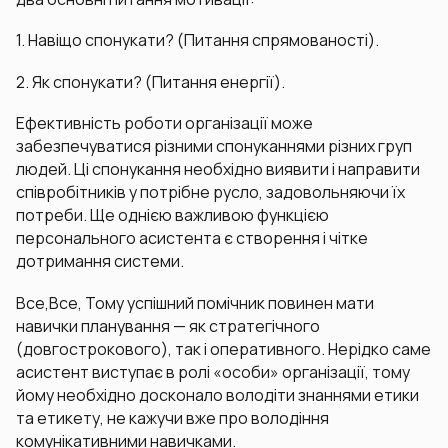
1. Навіщо спонукати? (Питання спрямованості).
2. Як спонукати? (Питання енергії).
Ефективність роботи організації може
забезпечуватися різними спонуканнями різних груп
людей. Ці спонукання необхідно виявити і направити
співробітників у потрібне русло, задовольняючи їх
потреби. Ще однією важливою функцією
персонального асистента є створення і чітке
дотримання системи.
Все,Все, Тому успішний помічник повинен мати
навички планування — як стратегічного
(довгострокового), так і оперативного. Нерідко саме
асистент виступає в ролі «особи» організації, тому
йому необхідно досконало володіти знаннями етики
та етикету, не кажучи вже про володіння
комунікативними навичками.