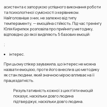
асистента є запорукою успішного виконання роботи
та психологічної сумісності з керівником.
Найголовніше з них, не залежно від типу
темпераменту, — емоційна стійкість. Під час тренінгу
Юлія Кирилюк розповіла про прийняту методику,
відповідно до якої виділяють 5 базових емоцій:
;
інтерес.
При цьому спікер зауважила, що інтерес не можна
назвати емоцією, проте його внесли в цю методику
як стан людини, який значною мірою впливає на її
працездатність.
Результативність кожної з цих п’яти емоцій
показує, наскільки довго людина
підтверджує, наскільки довго людина.