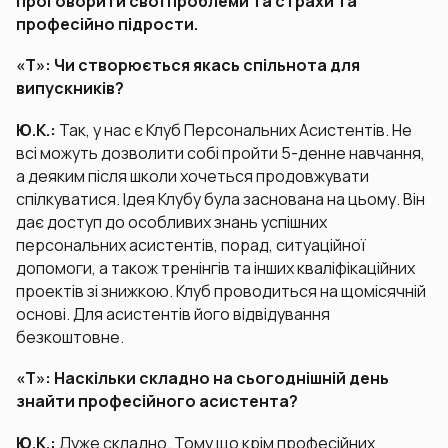
проговорити свої проблеми та страхи та
професійно підрости.
«Т»: Чи створюється якась спільнота для
випускників?
Ю.К.:
Так, у нас є Клуб Персональних Асистентів. Не
всі можуть дозволити собі пройти 5-денне навчання,
а деяким після школи хочеться продовжувати
спілкуватися. Ідея Клубу була заснована на цьому. Він
дає доступ до особливих знань успішних
персональних асистентів, порад, ситуаційної
допомоги, а також тренінгів та інших кваліфікаційних
проектів зі знижкою. Клуб проводиться на щомісячній
основі. Для асистентів його відвідування
безкоштовне.
«Т»: Наскільки складно на сьогоднішній день
знайти професійного асистента?
Ю.К.:
Дуже складно. Тому що крім професійних