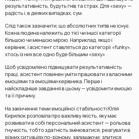
результативність, будуть гнів та страх. Для «sexy» —
радість і, в деяких випадках, сум.
Слід також зазначити, що абсолютних типів не існує.
Кожна людина належить до тієї чи іншої категорії
більшою чи меншою мірою. Наприклад, якщо і
керівник, і асистент ставляться до категорії «funky»,
хтось із них все одно буде більшим «sexy».
Щоб усвідомлено підвищувати результативність
праці, асистент повинен уміти працювати з власними
емоціями та емоціями керівника. Перше і
найскладніше завдання в цьому — усвідомити емоцію
та її причину.
На закінчення теми емоційної стабільності Юлія
Кирилюк розповіла про важливу якість, яку має
розвивати в собі персональний асистент — рольова
гнучкість, тобто здатність змінюватися, реагувати в
різних ситуаціях по-різному, залишаючи; злитися,