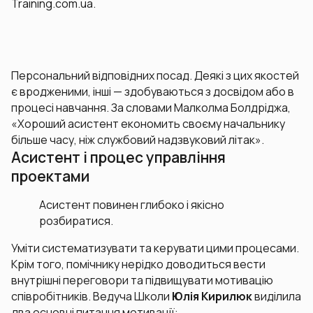
Training.com.ua.
Персональний відповідних посад. Деякі з цих якостей
є вродженими, інші — здобуваються з досвідом або в
процесі навчання. За словами Малколма Болдріджа,
«Хороший асистент економить своєму начальнику
більше часу, ніж службовий надзвуковий літак».
Асистент і процес управління
проектами
Асистент повинен глибоко і якісно
розбиратися.
Уміти систематизувати та керувати цими процесами.
Крім того, помічнику нерідко доводиться вести
внутрішні переговори та підвищувати мотивацію
співробітників. Ведуча Школи
Юлія Кирилюк
виділила
два основні питання мотивації: