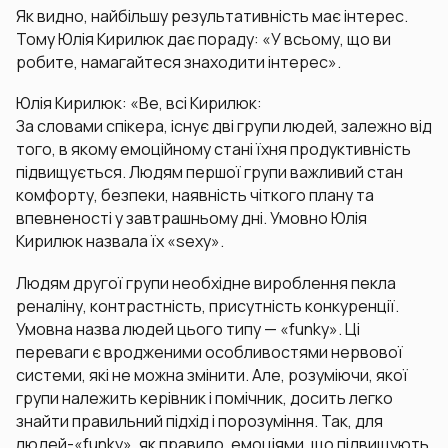
Як видно, найбільшу результативність має інтерес.
Тому Юлія Кирилюк дає пораду: «У всьому, що ви
робите, намагайтеся знаходити інтерес».
Юлія Кирилюк: «Ве, всі Кирилюк:
За словами спікера, існує дві групи людей, залежно від
того, в якому емоційному стані їхня продуктивність
підвищується. Людям першої групи важливий стан
комфорту, безпеки, наявність чіткого плану та
впевненості у завтрашньому дні. Умовно Юлія
Кирилюк назвала їх «sexy».
Людям другої групи необхідне вироблення пекла
реналіну, контрастність, присутність конкуренції.
Умовна назва людей цього типу — «funky». Ці
переваги є вродженими особливостями нервової
системи, які не можна змінити. Але, розуміючи, якої
групи належить керівник і помічник, досить легко
знайти правильний підхід і порозуміння. Так, для
людей-«funky», як правило, емоціями, що підвищують