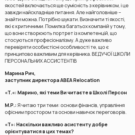
якостей включається ще сумісність з керівником, і це
завжди найскладніше питання. Але найголовніше –
знайти можна. Потрібно шукати. Визначити ті якості,
які є критичними. Помилка багатьох компаній у тому,
що вони створюють портрет із компетенцій, що
стосуються професіоналізму. А дуже важливо
перевіряти особистісні особливості те, що є
принципово важливим для керівника. ВЕДУЧОЇ ШКОЛИ
ПЕРСОНАЛЬНИХ АССИСТЕНТІВ
Марина Рич,
заступник директора ABEA Relocation
«Т.«: Марино, які теми Ви читаєте в Школі Персон
М.Р.:
Я читаю три теми: основи фінансів, управління
офісним простором та основи навичок переговорів.
«Т»: Наскільки важливо асистенту добре
орієнтуватися в цих темах?