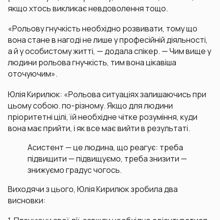
якщо хтось викликає невдоволення тощо.
«Рольову гнучкість необхідно розвивати, тому що
вона стане в нагоді не лише у професійній діяльності,
а й у особистому житті, — додала спікер. — Чим вище у
людини рольова гнучкість, тим вона цікавіша
оточуючим».
Юлія Кирилюк: «Рольова ситуаціях залишаючись при
цьому собою. по-різному. Якщо для людини
пріоритетні цілі, їй необхідне чітке розуміння, куди
вона має прийти, і як все має вийти в результаті.
Асистент — це людина, що реагує: треба
підвищити — підвищуємо, треба знизити —
знижуємо градус чогось.
Виходячи з цього, Юлія Кирилюк зробила два
висновки: