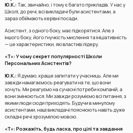
Ю.К.:
Так, звичайно, і тому є багато прикладів. У нас у
Школі, до речі, всі викладачі були асистентами, а
зараз обіймають керівні посади.
Асистент, з одного боку, має підкорятися. Але з
іншого боку, його гнучкість мислення та ініціативність
— це характеристики, які властиві лідеру.
«Т»: У чому секрет популярності Школи
Персональних Асистентів?
Ю.К.:
Я думаю, краще запитати у учасниць. Але ми
завжди намагаємось реагувати на те, що вони
хочуть. Ми реагуємо на сучасні потреби компаній, а
вони змінюються. Ми завжди розуміємо всі питання, з
якими люди сюди приходять. Будучи в минулому
асистентами, наші викладачі пояснюють навіть дуже
складні речі зрозумілою мовою.
«Т»: Розкажіть, будь ласка, про цілі та завдання