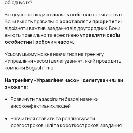
об’єднує їх?
Всі ці успішні люди
ставлять собі цілі
і досягають їх.
Вони вміють правильно
розставляти пріоритети
і
відрізняти важливі завдання від другорядних. Вони
вміють правильно та ефективно
управляти своїм
особистим і робочим часом
.
Усьому цьому можна навчитися на тренінгу
«Управління часом і делегування», який проводить
компанія BogushTime.
На тренінгу «Управління часом і делегування» ви
зможете:
Розвинути та закріпити базові навички
високоефективних людей
Навчитися ставити та реалізовувати
довгострокові цілі та короткострокові завдання