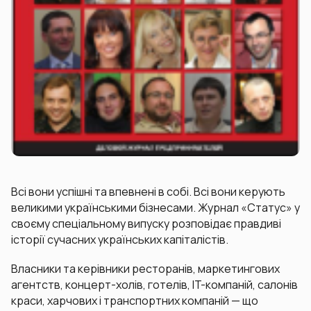
Всі вони успішні та впевнені в собі. Всі вони керують
великими українськими бізнесами. Журнал «Статус» у
своєму спеціальному випуску розповідає правдиві
історії сучасних українських капіталістів.
Власники та керівники ресторанів, маркетингових
агентств, концерт-холів, готелів, IT-компаній, салонів
краси, харчових і транспортних компаній — що