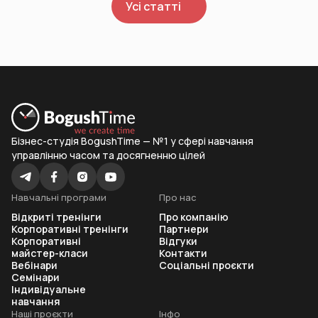
Усі статті
Бізнес-студія BogushTime — №1 у сфері навчання
управлінню часом та досягненню цілей
Навчальні програми
Про нас
Відкриті тренінги
Про компанію
Корпоративні тренінги
Партнери
Корпоративні
Відгуки
майстер-класи
Контакти
Вебінари
Соціальні проєкти
Семінари
Індивідуальне
навчання
Наші проєкти
Інфо