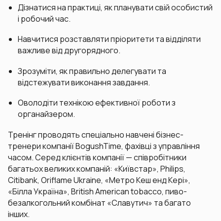
Дізнатися на практиці, як планувати свій особистий
і робочий час.
Навчитися розставляти пріоритети та відділяти
важливе від другорядного.
Зрозуміти, як правильно делегувати та
відстежувати виконання завдання.
Оволодіти технікою ефективної роботи з
органайзером.
Тренінг проводять спеціально навчені бізнес-
тренери компанії BogushTime, фахівці з управління
часом. Серед клієнтів компанії — співробітники
багатьох великих компаній: «Київстар», Philips,
Citibank, Oriflame Ukraine, «Метро Кеш енд Кері»,
«Білла Україна», British American tobacco, пиво-
безалкогольний комбінат «Славутич» та багато
інших.