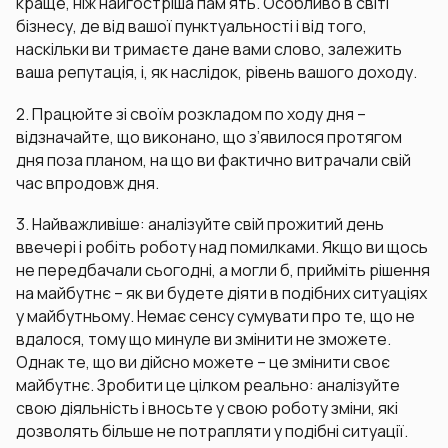
краще, ніж найгостріша пам’ять. Особливо в світі
бізнесу, де від вашої пунктуальності і від того,
наскільки ви тримаєте дане вами слово, залежить
ваша репутація, і, як наслідок, рівень вашого доходу.
2. Працюйте зі своїм розкладом по ходу дня –
відзначайте, що виконано, що з’явилося протягом
дня поза планом, на що ви фактично витрачали свій
час впродовж дня.
3. Найважливіше: аналізуйте свій прожитий день
ввечері і робіть роботу над помилками. Якщо ви щось
не передбачали сьогодні, а могли б, прийміть рішення
на майбутнє – як ви будете діяти в подібних ситуаціях
у майбутньому. Немає сенсу сумувати про те, що не
вдалося, тому що минуле ви змінити не зможете.
Однак те, що ви дійсно можете – це змінити своє
майбутнє. Зробити це цілком реально: аналізуйте
свою діяльність і вносьте у свою роботу зміни, які
дозволять більше не потрапляти у подібні ситуації.