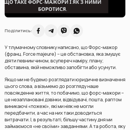
Поділитись:
У тлумачному словнику написано, що Форс-мажор
(франц. Force majeure) – це обстановка, яка змушує
діяти певним чином, всупереч наміру, плану;
обставина, якій неможливо запобігти або усунути.
Якщо ми не будемо розглядати юридичне визначення
цього слова, а візьмемо до розгляду наше
повсякденне життя, то побачимо, що форс-мажори –
це незаплановані дзвінки, відвідувачі, пошта, раптом
виникаючі «пожежі», які ми ніяк не могли
передбачити, а час на них таки доводиться
витрачати. І, в результаті, більшу частину дня ми
займаємося «не своїми» завданнями. А та робота, яку