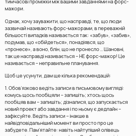
тимчасові проміжки між вашими завданнями на форс-
мажори.
Однак, хочу зауважити, що насправді, те, що люди
зазвичай називають форс-мажорами, в переважній
більшості випадків називається так: «забув», «забив»,
подумав, що «обійдеться», понадіявся, що
«пронесе», а воно, блін, що не пронесло … Шановні,
так це насправді називається – НЕ форс-мажор! Це
називається – неправильне планування.
Щоб це усунути, дам ще кілька рекомендацій:
1. Обов’язково ведіть записи в письмовому вигляді:
комусь щось пообіцяли – запишіть; хтось щось
пообіцяв вам – запишіть; дізналися, що запускається
новий проект або завдання і по ньому є дедлайн –
зафіксуйте. Ведіть записи – інакше в
найвідповідальніший момент ви просто про це
забудете. Пам’ятайте: навіть найтупіший олівець