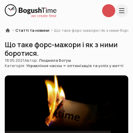
Статті та новини
Що таке форс-мажори і як з ними борот
Що таке форс-мажори і як з ними
боротися.
18.05.2021
Автор:
Людмила Богуш
Категорія:
Управління часом = оптимізація та успіх у житті