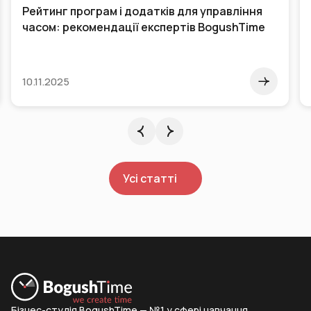
Рейтинг програм і додатків для управління
часом: рекомендації експертів BogushTime
10.11.2025
Усі статті
Бізнес-студія BogushTime — №1 у сфері навчання