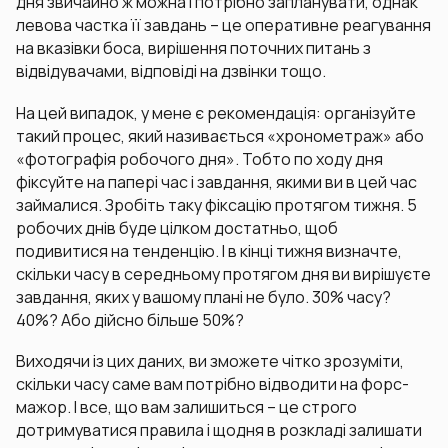
дня звичайно ж можна і потрібно запланувати, однак
левова частка її завдань – це оперативне реагування
на вказівки боса, вирішення поточних питань з
відвідувачами, відповіді на дзвінки тощо.
На цей випадок, у мене є рекомендація: організуйте
такий процес, який називається «хронометраж» або
«фотографія робочого дня». Тобто по ходу дня
фіксуйте на папері час і завдання, якими ви в цей час
займалися. Зробіть таку фіксацію протягом тижня. 5
робочих днів буде цілком достатньо, щоб
подивитися на тенденцію. І в кінці тижня визначте,
скільки часу в середньому протягом дня ви вирішуєте
завдання, яких у вашому плані не було. 30% часу?
40%? Або дійсно більше 50%?
Виходячи із цих даних, ви зможете чітко зрозуміти,
скільки часу саме вам потрібно відводити на форс-
мажор. І все, що вам залишиться – це строго
дотримуватися правила і щодня в розкладі залишати