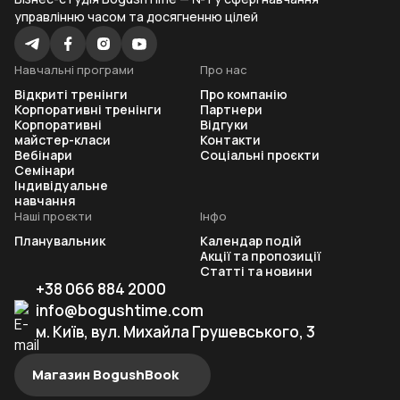
управлінню часом та досягненню цілей
Навчальні програми
Про нас
Відкриті тренінги
Про компанію
Корпоративні тренінги
Партнери
Корпоративні
Відгуки
майстер-класи
Контакти
Вебінари
Соціальні проєкти
Семінари
Індивідуальне
навчання
Наші проєкти
Інфо
Планувальник
Календар подій
Акції та пропозиції
Статті та новини
+38 066 884 2000
info@bogushtime.com
м. Київ, вул. Михайла Грушевського, 3
Магазин BogushBook