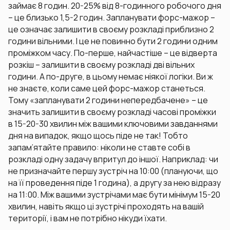
займає 8 годин. 20-25% від 8-годинного робочого дня
– це близько 1,5-2 годин. Запланувати форс-мажор –
це означає залишити в своєму розкладі приблизно 2
години вільними. І це не повинно бути 2 години одним
проміжком часу. По-перше, найчастіше – це відверта
розкіш – залишити в своєму розкладі дві вільних
години. А по-друге, в цьому немає ніякої логіки. Ви ж
не знаєте, коли саме цей форс-мажор станеться.
Тому «запланувати 2 години непередбачене» – це
значить залишити в своєму розкладі часові проміжки
в 15-20-30 хвилин між вашими ключовими завданнями
дня на випадок, якщо щось піде не так! Тобто
запам’ятайте правило: ніколи не ставте собі в
розкладі одну задачу впритул до іншої. Наприклад: чи
не призначайте першу зустріч на 10:00 (плануючи, що
на її проведення піде 1 година), а другу за нею відразу
на 11:00. Між вашими зустрічами має бути мінімум 15-20
хвилин, навіть якщо ці зустрічі проходять на вашій
території, і вам не потрібно нікуди їхати.