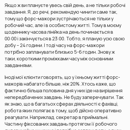
Якщо ж ви плануєте увесь свій день, а не тільки робочі
завдання. Я, до речі, рекомендую чинити саме так,
тому що форс-мажори зустрічаються не тільки у
робочий час, але і в особистому житті. Тому в моєму
щоденнику часова лінійка на день починається в
00:00 і закінчується в 23:00. Тобто, я планую усю свою
добу – 24 години. І тоді часу на форс-мажори
потрібно запланувати близько 5-6 годин. Знову ж
таки, короткими проміжками часу між основними
завданнями.
Іноді мої клієнти говорять, що у їхньому житті форс-
мажорів набагато більше, ніж 20%. Хтось каже, що
фактично більша половина дня у них іде на вирішення
непередбачених завдань. Не буду заперечувати. Так
як знаю, що в багатьох сферах діяльності є фахівці,
робота яких полягає в тому, щоб дійсно оперативно
реагувати. Наприклад, секретар в приймальні.
Частину фіксованих завдань протягом її робочого