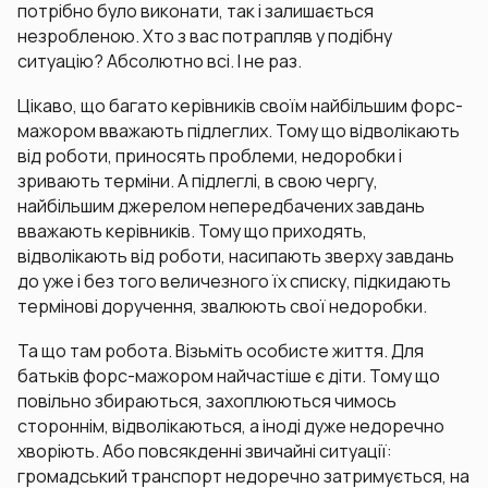
потрібно було виконати, так і залишається
незробленою. Хто з вас потрапляв у подібну
ситуацію? Абсолютно всі. І не раз.
Цікаво, що багато керівників своїм найбільшим форс-
мажором вважають підлеглих. Тому що відволікають
від роботи, приносять проблеми, недоробки і
зривають терміни. А підлеглі, в свою чергу,
найбільшим джерелом непередбачених завдань
вважають керівників. Тому що приходять,
відволікають від роботи, насипають зверху завдань
до уже і без того величезного їх списку, підкидають
термінові доручення, звалюють свої недоробки.
Та що там робота. Візьміть особисте життя. Для
батьків форс-мажором найчастіше є діти. Тому що
повільно збираються, захоплюються чимось
стороннім, відволікаються, а іноді дуже недоречно
хворіють. Або повсякденні звичайні ситуації:
громадський транспорт недоречно затримується, на