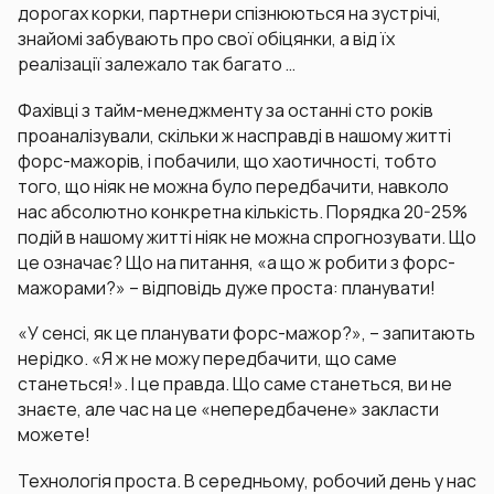
дорогах корки, партнери спізнюються на зустрічі,
знайомі забувають про свої обіцянки, а від їх
реалізації залежало так багато …
Фахівці з тайм-менеджменту за останні сто років
проаналізували, скільки ж насправді в нашому житті
форс-мажорів, і побачили, що хаотичності, тобто
того, що ніяк не можна було передбачити, навколо
нас абсолютно конкретна кількість. Порядка 20-25%
подій в нашому житті ніяк не можна спрогнозувати. Що
це означає? Що на питання, «а що ж робити з форс-
мажорами?» – відповідь дуже проста: планувати!
«У сенсі, як це планувати форс-мажор?», – запитають
нерідко. «Я ж не можу передбачити, що саме
станеться!». І це правда. Що саме станеться, ви не
знаєте, але час на це «непередбачене» закласти
можете!
Технологія проста. В середньому, робочий день у нас