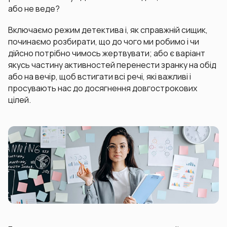
або не веде?
Включаємо режим детектива і, як справжній сищик,
починаємо розбирати, що до чого ми робимо і чи
дійсно потрібно чимось жертвувати; або є варіант
якусь частину активностей перенести зранку на обід
або на вечір, щоб встигати всі речі, які важливі і
просувають нас до досягнення довгострокових
цілей.