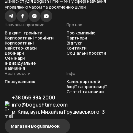
Бізнес-студія BogushTime — №1 у сфері навчання
управлінню часом та досягненню цілей
Навчальні програми
Про нас
Відкриті тренінги
Про компанію
Корпоративні тренінги
Партнери
Корпоративні
Відгуки
майстер-класи
Контакти
Вебінари
Соціальні проєкти
Семінари
Індивідуальне
навчання
Наші проєкти
Інфо
Планувальник
Календар подій
Акції та пропозиції
Статті та новини
+38 066 884 2000
info@bogushtime.com
м. Київ, вул. Михайла Грушевського, 3
Магазин BogushBook