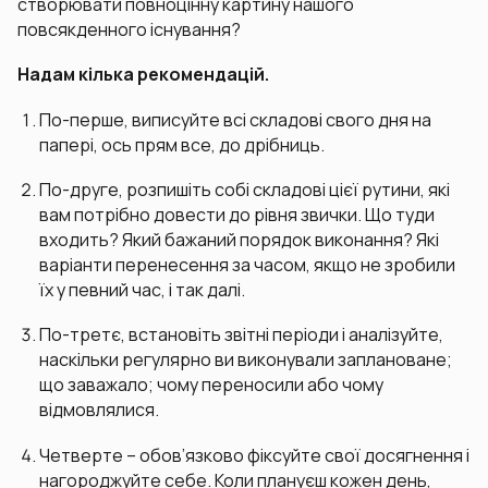
створювати повноцінну картину нашого
повсякденного існування?
Надам кілька рекомендацій.
По-перше, виписуйте всі складові свого дня на
папері, ось прям все, до дрібниць.
По-друге, розпишіть собі складові цієї рутини, які
вам потрібно довести до рівня звички. Що туди
входить? Який бажаний порядок виконання? Які
варіанти перенесення за часом, якщо не зробили
їх у певний час, і так далі.
По-третє, встановіть звітні періоди і аналізуйте,
наскільки регулярно ви виконували заплановане;
що заважало; чому переносили або чому
відмовлялися.
Четверте – обов’язково фіксуйте свої досягнення і
нагороджуйте себе. Коли плануєш кожен день,