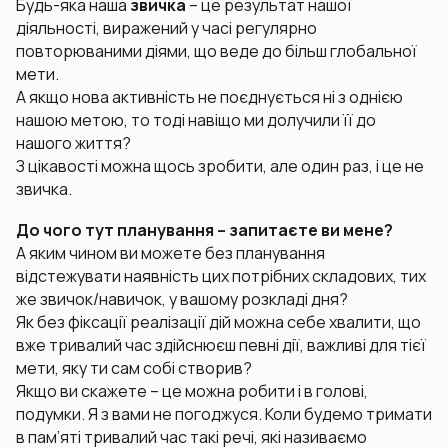
Будь-яка наша
звичка
– це результат нашої
діяльності, виражений у часі регулярно
повторюваними діями, що веде до більш глобальної
мети.
А якщо нова активність не поєднується ні з однією
нашою метою, то тоді навіщо ми долучили її до
нашого життя?
З цікавості можна щось зробити, але один раз, і це не
звичка.
До чого тут планування – запитаєте ви мене?
А яким чином ви можете без планування
відстежувати наявність цих потрібних складових, тих
же звичок/навичок, у вашому розкладі дня?
Як без фіксації реалізації дій можна себе хвалити, що
вже тривалий час здійснюєш певні дії, важливі для тієї
мети, яку ти сам собі створив?
Якщо ви скажете – це можна робити і в голові,
подумки. Я з вами не погоджуся. Коли будемо тримати
в пам’яті тривалий час такі речі, які називаємо