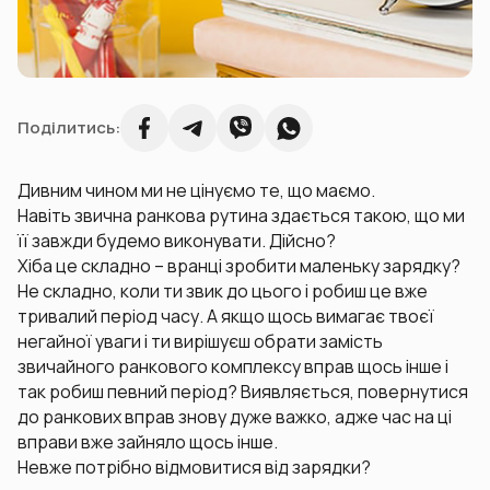
Поділитись:
Дивним чином ми не цінуємо те, що маємо.
Навіть звична ранкова рутина здається такою, що ми
її завжди будемо виконувати. Дійсно?
Хіба це складно – вранці зробити маленьку зарядку?
Не складно, коли ти звик до цього і робиш це вже
тривалий період часу. А якщо щось вимагає твоєї
негайної уваги і ти вирішуєш обрати замість
звичайного ранкового комплексу вправ щось інше і
так робиш певний період? Виявляється, повернутися
до ранкових вправ знову дуже важко, адже час на ці
вправи вже зайняло щось інше.
Невже потрібно відмовитися від зарядки?