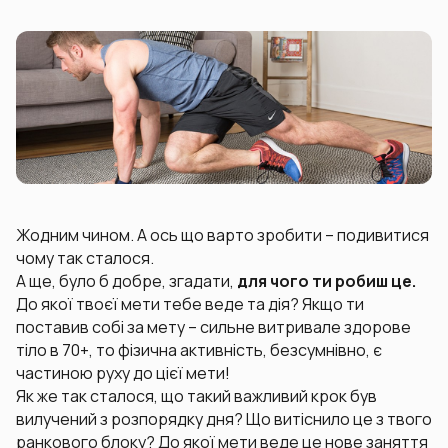
Жодним чином. А ось що варто зробити – подивитися
чому так сталося.
А ще, було б добре, згадати,
для чого ти робиш це.
До якої твоєї мети тебе веде та дія? Якщо ти
поставив собі за мету – сильне витривале здорове
тіло в 70+, то фізична активність, безсумнівно, є
частиною руху до цієї мети!
Як же так сталося, що такий важливий крок був
вилучений з розпорядку дня? Що витіснило це з твого
ранкового блоку? До якої мети веде це нове заняття