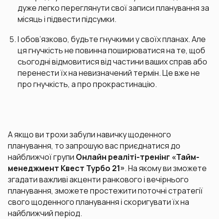
дуже легко переглянути свої записи планування за
місяць і підвести підсумки.
І обов’язково, будьте гнучкими у своїх планах. Але
ця гнучкість не повинна поширюватися на те, щоб
сьогодні відмовитися від частини ваших справ або
перенести їх на невизначений термін. Це вже не
про гнучкість, а про прокрастинацію.
А якщо ви трохи забули навичку щоденного
планування, то запрошую вас приєднатися до
найближчої групи
Онлайн реаліті-тренінг «Тайм-
менеджмент Квест Турбо 21»
. На якому ви зможете
згадати важливі акценти ранкового і вечірнього
планування, зможете простежити поточні стратегії
свого щоденного планування і скоригувати їх на
найближчий період.