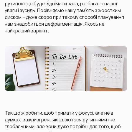
рутиною, це буде віднімати занадто багато нашої
уваги і зусиль. Порівняємо нашу пам’ять з жорстким
диском – дуже скоро при такому способі планування
нам знадобиться дефрагментація. Якось не
найкращий варіант.
Так що ж робити, щоб тримати у фокусі, але не в
думках, важливі речі, які здаються рутинними і не
глобальними, але вони дуже потрібні для того, щоб