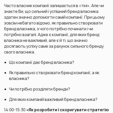
Часто власник компанії залишається в «тіні». Але чи
знаєте Ви, що сильний і успішний бренд власника
здатен значно допомогти самій компанії. При цьому
зовсім небагато відомо, як правильно створювати
бренд власника, з чого потрібно починати і чи
потрібно взагалі. Адже є компанії, для яких бренд
власника не важливий, але є й ті, що значно
досягають успіху саме за рахунок сильного бренду
свого власника.
Що компанії дає бренд власника?
Як правильно створювати бренд компанії, а як
власника?
Чи потрібно розділяти бренди?
Для яких компаній важливий бренд власника?
14:00-15:30
«Як розробити і скоригувати стратегію