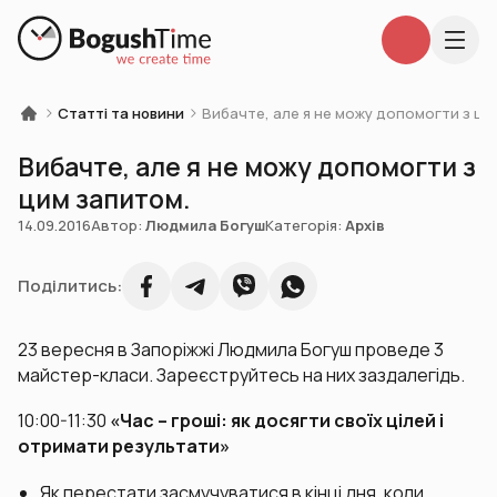
Статті та новини
Вибачте, але я не можу допомогти з ци
Вибачте, але я не можу допомогти з
цим запитом.
14.09.2016
Автор:
Людмила Богуш
Категорія:
Архів
Поділитись:
23 вересня в Запоріжжі Людмила Богуш проведе 3
майстер-класи. Зареєструйтесь на них заздалегідь.
10:00-11:30
«Час – гроші: як досягти своїх цілей і
отримати результати»
Як перестати засмучуватися в кінці дня, коли