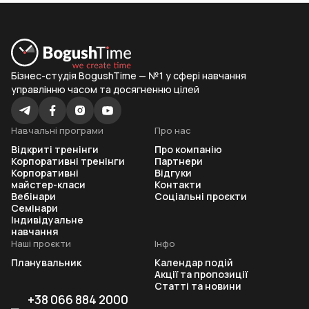
Бізнес-студія BogushTime — №1 у сфері навчання
управлінню часом та досягненню цілей
Навчальні програми
Про нас
Відкриті тренінги
Про компанію
Корпоративні тренінги
Партнери
Корпоративні
Відгуки
майстер-класи
Контакти
Вебінари
Соціальні проєкти
Семінари
Індивідуальне
навчання
Наші проєкти
Інфо
Планувальник
Календар подій
Акції та пропозиції
Статті та новини
+38 066 884 2000