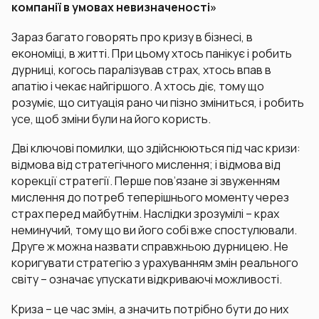
компанії в умовах невизначеності»
Зараз багато говорять про кризу в бізнесі, в
економіці, в житті. При цьому хтось панікує і робить
дурниці, когось паралізував страх, хтось впав в
апатію і чекає найгіршого. А хтось діє, тому що
розуміє, що ситуація рано чи пізно зміниться, і робить
усе, щоб зміни були на його користь.
Дві ключові помилки, що здійснюються під час кризи:
відмова від стратегічного мислення; і відмова від
корекції стратегії. Перше пов’язане зі звуженням
мислення до потреб теперішнього моменту через
страх перед майбутнім. Наслідки зрозумілі – крах
неминучий, тому що ви його собі вже спостулювали.
Друге ж можна назвати справжньою дурницею. Не
коригувати стратегію з урахуванням змін реального
світу – означає упускати відкриваючі можливості.
Криза – це час змін, а значить потрібно бути до них