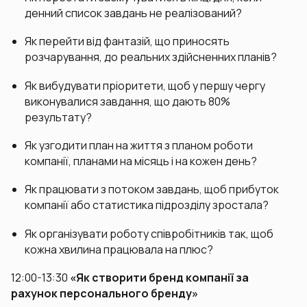
денний список завдань не реалізований?
Як перейти від фантазій, що приносять
розчарування, до реальних здійсненних планів?
Як вибудувати пріоритети, щоб у першу чергу
виконувалися завдання, що дають 80%
результату?
Як узгодити план на життя з планом роботи
компанії, планами на місяць і на кожен день?
Як працювати з потоком завдань, щоб прибуток
компанії або статистика підрозділу зростала?
Як організувати роботу співробітників так, щоб
кожна хвилина працювала на плюс?
12:00-13:30
«Як створити бренд компанії за
рахунок персонального бренду»