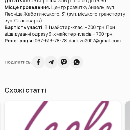
Дата і час:
23 вересня 2016 р. з 10:00 до 15:30
Місце проведення:
Центр розвитку Анаель, вул.
Леоніда Жаботинського, 31 (зуп. міського транспорту
вул. Сталеварів)
Вартість участі:
В 1 майстер-класі – 300 грн. При
відвідуванні одразу 3-х майстер-класів – 700 грн.
Реєстрація:
067-613-78-78, darlove2007@gmail.com
Поділитись:
Схожі статті