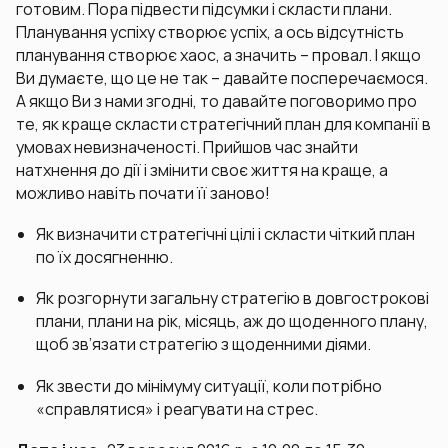
готовим. Пора підвести підсумки і скласти плани.
Планування успіху створює успіх, а ось відсутність
планування створює хаос, а значить – провал. І якщо
Ви думаєте, що це не так – давайте посперечаємося.
А якщо Ви з нами згодні, то давайте поговоримо про
те, як краще скласти стратегічний план для компанії в
умовах невизначеності. Прийшов час знайти
натхнення до дії і змінити своє життя на краще, а
можливо навіть почати її заново!
Як визначити стратегічні цілі і скласти чіткий план
по їх досягненню.
Як розгорнути загальну стратегію в довгострокові
плани, плани на рік, місяць, аж до щоденного плану,
щоб зв’язати стратегію з щоденними діями.
Як звести до мінімуму ситуації, коли потрібно
«справлятися» і реагувати на стрес.