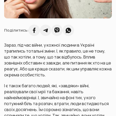
Поділитись:
Зараз, під час війни, у кожної людини в Україні
трапились тотальні зміни. І, як правило, це не тому,
що так хотіли, а тому, що так відбулось. Вплив
зовнішніх обставин є завжди, але питання як хто на це
реагує. Або ще краще сказати, як цим управляє кожна
окрема особистість.
І є також багато людей, які, «завдяки» війні,
реалізували свої мрії та бажання, навіть
найнеймовірніші. І, звичайно на фоні тих, у кого
потужний біль та розпач, втрати, люди встидаються
своїх досягнень. Їм соромно зізнатись, що вони
отримали те, що хотіли. Так, звичайно, вони хотіли