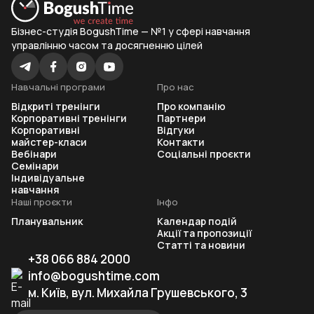
Бізнес-студія BogushTime — №1 у сфері навчання
управлінню часом та досягненню цілей
Навчальні програми
Про нас
Відкриті тренінги
Про компанію
Корпоративні тренінги
Партнери
Корпоративні
Відгуки
майстер-класи
Контакти
Вебінари
Соціальні проєкти
Семінари
Індивідуальне
навчання
Наші проєкти
Інфо
Планувальник
Календар подій
Акції та пропозиції
Статті та новини
+38 066 884 2000
info@bogushtime.com
м. Київ, вул. Михайла Грушевського, 3