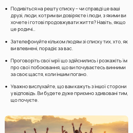
Подивіться на решту списку – чи справді це ваші
друзі, люди, котрим ви довіряєте і люди, з якими ви
хочете і готові продовжувати життя? Навіть, якщо
це родичі…
Зателефонуйте кільком людям зі списку тих, хто, як
ви впевнені, порадіє за вас.
Проговоріть свої мрії що здійснились і розкажіть їм
про свої побоювання, що ви почуваєтесь винними
за своє щастя, коли іншим погано.
Уважно вислухайте, що вам кажуть з іншої сторони
у відповідь. Ви будете дуже приємно здивовані тим,
що почуєте.