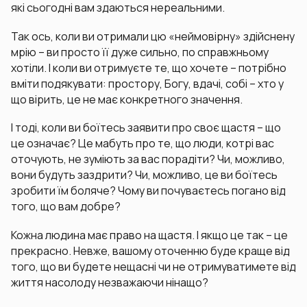
які сьогодні вам здаються нереальними.
Так ось, коли ви отримали цю «неймовірну» здійснену
мрію – ви просто її дуже сильно, по справжньому
хотіли. І коли ви отримуєте те, що хочете – потрібно
вміти подякувати: простору, Богу, вдачі, собі – хто у
що вірить, це не має конкретного значення.
І тоді, коли ви боїтесь заявити про своє щастя – що
це означає? Це мабуть про те, що люди, котрі вас
оточують, не зуміють за вас порадіти? Чи, можливо,
вони будуть заздрити? Чи, можливо, це ви боїтесь
зробити їм боляче? Чому ви почуваєтесь погано від
того, що вам добре?
Кожна людина має право на щастя. І якщо це так – це
прекрасно. Невже, вашому оточенню буде краще від
того, що ви будете нещасні чи не отримуватимете від
життя насолоду незважаючи нінащо?