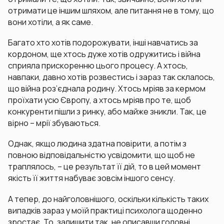
отримати це іншим шляхом, але питання не в тому, що
вони хотіли, а як саме.
Багато хто хотів подорожувати, інші навчатись за
кордоном, ще хтось дуже хотів одружитись і війна
сприяла прискоренню цього процесу. А хтось,
навпаки, давно хотів розвестись і зараз так склалось,
що війна роз’єднала родину. Хтось мріяв за кермом
проїхати усю Європу, а хтось мріяв про те, щоб
конкуренти пішли з ринку, або майже зникли. Так, це
вірно – мрії збуваються.
Однак, якщо людина здатна повірити, а потім з
повною відповідальністю усвідомити, що щоб не
траплялось, – це результат її дій, то в цей момент
якість її життя набуває зовсім іншого сенсу.
А тепер, до найголовнішого, оскільки кількість таких
випадків зараз у моїй практиці психолога щоденно
зростає. То, залишити так, не описавши головні