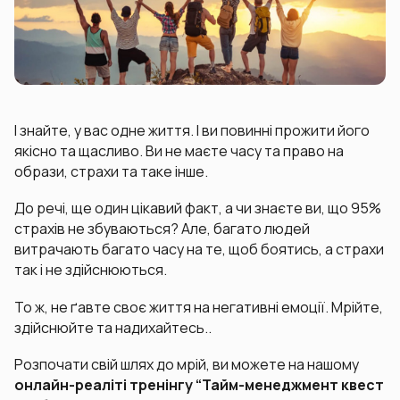
І знайте, у вас одне життя. І ви повинні прожити його
якісно та щасливо. Ви не маєте часу та право на
образи, страхи та таке інше.
До речі, ще один цікавий факт, а чи знаєте ви, що 95%
страхів не збуваються? Але, багато людей
витрачають багато часу на те, щоб боятись, а страхи
так і не здійснюються.
То ж, не ґавте своє життя на негативні емоції. Мрійте,
здійснюйте та надихайтесь..
Розпочати свій шлях до мрій, ви можете на нашому
онлайн-реаліті тренінгу “Тайм-менеджмент квест