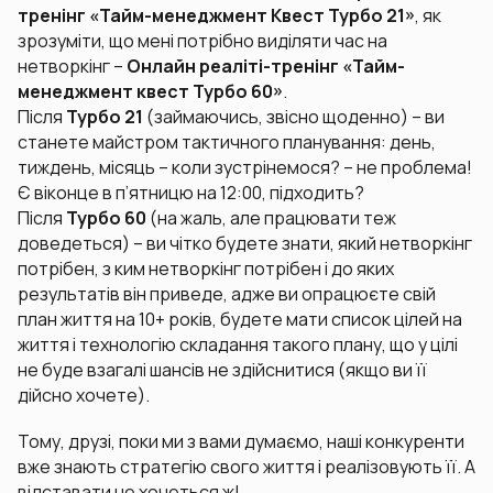
тренінг «Тайм-менеджмент Квест Турбо 21»
, як
зрозуміти, що мені потрібно виділяти час на
нетворкінг –
Онлайн реаліті-тренінг «Тайм-
менеджмент квест Турбо 60»
.
Після
Турбо 21
(займаючись, звісно щоденно) – ви
станете майстром тактичного планування: день,
тиждень, місяць – коли зустрінемося? – не проблема!
Є віконце в п’ятницю на 12:00, підходить?
Після
Турбо 60
(на жаль, але працювати теж
доведеться) – ви чітко будете знати, який нетворкінг
потрібен, з ким нетворкінг потрібен і до яких
результатів він приведе, адже ви опрацюєте свій
план життя на 10+ років, будете мати список цілей на
життя і технологію складання такого плану, що у цілі
не буде взагалі шансів не здійснитися (якщо ви її
дійсно хочете).
Тому, друзі, поки ми з вами думаємо, наші конкуренти
вже знають стратегію свого життя і реалізовують її. А
відставати не хочеться ж!