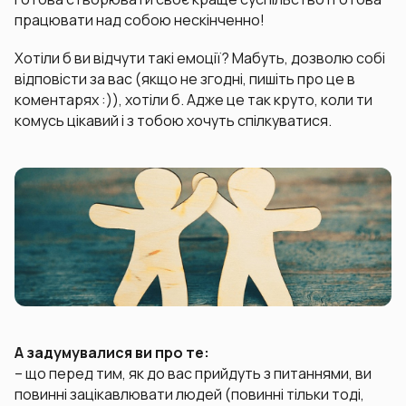
працювати над собою нескінченно!
Хотіли б ви відчути такі емоції? Мабуть, дозволю собі
відповісти за вас (якщо не згодні, пишіть про це в
коментарях :)), хотіли б. Адже це так круто, коли ти
комусь цікавий і з тобою хочуть спілкуватися.
А задумувалися ви про те:
– що перед тим, як до вас прийдуть з питаннями, ви
повинні зацікавлювати людей (повинні тільки тоді,