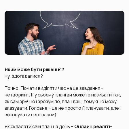
Яким може бути рішення?
Ну, здогадалися?
Точно! Почати виділяти час на це завдання –
нетворкінг. Її у своєму плані ви можете називати так,
як вам зручно і зрозуміло, план ваш, тому я не можу
вказувати. Головне – це не просто її планувати, але і
виконувати свої плани)
Як складати свій план на день –
Онлайн реаліті-