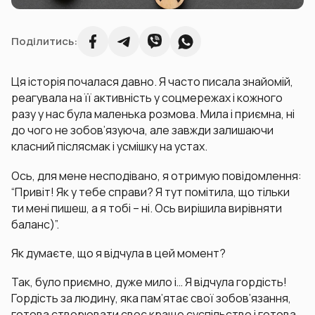
Поділитись:
Ця історія почалася давно. Я часто писала знайомій,
реагувала на її активність у соцмережах і кожного
разу у нас була маленька розмова. Мила і приємна, ні
до чого не зобов’язуюча, але завжди залишаючи
класний післясмак і усмішку на устах.
Ось, для мене несподівано, я отримую повідомлення:
“Привіт! Як у тебе справи? Я тут помітила, що тільки
ти мені пишеш, а я тобі – ні. Ось вирішила вирівняти
баланс)”.
Як думаєте, що я відчула в цей момент?
Так, було приємно, дуже мило і… Я відчула гордість!
Гордість за людину, яка пам’ятає свої зобов’язання,
готова створювати своє краще суспільство і готова