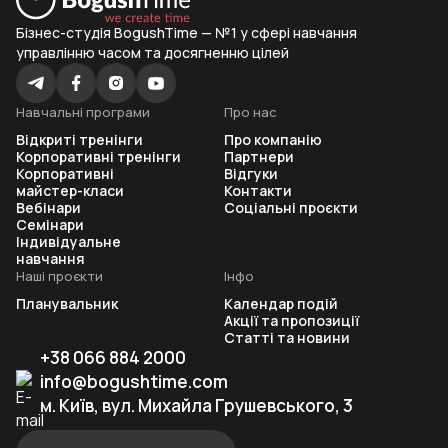
Бізнес-студія BogushTime — №1 у сфері навчання
управлінню часом та досягненню цілей
Навчальні програми
Про нас
Відкриті тренінги
Про компанію
Корпоративні тренінги
Партнери
Корпоративні
Відгуки
майстер-класи
Контакти
Вебінари
Соціальні проєкти
Семінари
Індивідуальне
навчання
Наші проєкти
Інфо
Планувальник
Календар подій
Акції та пропозиції
Статті та новини
+38 066 884 2000
info@bogushtime.com
м. Київ, вул. Михайла Грушевського, 3