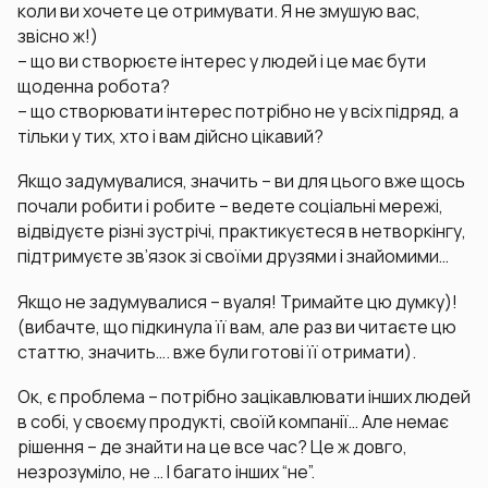
коли ви хочете це отримувати. Я не змушую вас,
звісно ж!)
– що ви створюєте інтерес у людей і це має бути
щоденна робота?
– що створювати інтерес потрібно не у всіх підряд, а
тільки у тих, хто і вам дійсно цікавий?
Якщо задумувалися, значить – ви для цього вже щось
почали робити і робите – ведете соціальні мережі,
відвідуєте різні зустрічі, практикуєтеся в нетворкінгу,
підтримуєте зв’язок зі своїми друзями і знайомими…
Якщо не задумувалися – вуаля! Тримайте цю думку)!
(вибачте, що підкинула її вам, але раз ви читаєте цю
статтю, значить…. вже були готові її отримати).
Ок, є проблема – потрібно зацікавлювати інших людей
в собі, у своєму продукті, своїй компанії… Але немає
рішення – де знайти на це все час? Це ж довго,
незрозуміло, не … І багато інших “не”.