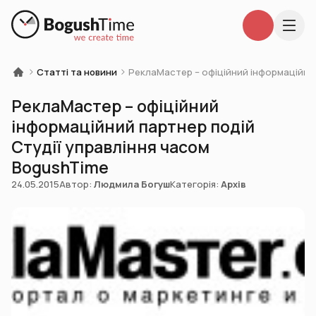
Статті та новини
РеклаМастер – офіційний інформаційний
РеклаМастер – офіційний
інформаційний партнер подій
Студії управління часом
BogushTime
24.05.2015
Автор:
Людмила Богуш
Категорія:
Архів