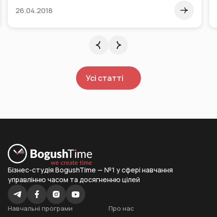
26.04.2018
Усі статті
Бізнес-студія BogushTime — №1 у сфері навчання
управлінню часом та досягненню цілей
Навчальні програми
Про нас