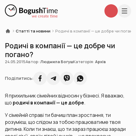
Статті та новини
Родичі в компанії — це добре чи погано
Родичі в компанії — це добре чи
погано?
24.05.2015
Автор:
Людмила Богуш
Категорія:
Архів
Поділитись:
Я прихильник сімейних відносин у бізнесі. Я вважаю,
що
родичі в компанії — це добре
.
У сімейній справі ти бачиш план зростання, ти
розумієш, що слідом за тобою працюватиме твоя
дитина. Коли ти знаєш, що ти зараз працюєш заради