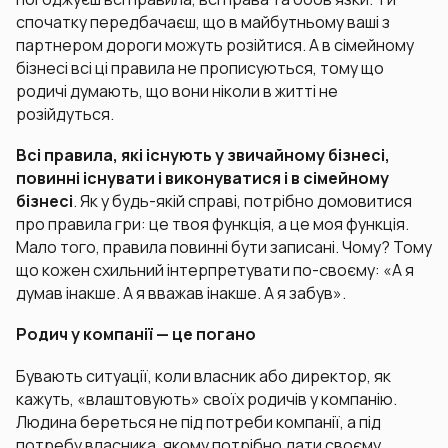
спочатку передбачаєш, що в майбутньому ваші з
партнером дороги можуть розійтися. А в сімейному
бізнесі всі ці правила не прописуються, тому що
родичі думають, що вони ніколи в житті не
розійдуться.
Всі правила, які існують у звичайному бізнесі,
повинні існувати і виконуватися і в сімейному
бізнесі
. Як у будь-якій справі, потрібно домовитися
про правила гри: це твоя функція, а це моя функція.
Мало того, правила повинні бути записані. Чому? Тому
що кожен схильний інтерпретувати по-своєму: «А я
думав інакше. А я вважав інакше. А я забув».
Родич у компанії — це погано
Бувають ситуації, коли власник або директор, як
кажуть, «влаштовують» своїх родичів у компанію.
Людина береться не під потреби компанії, а під
потребу власника, якому потрібно дати своєму