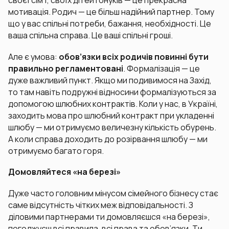
своєї сім’ї, своїх дітей і онуків — це прекрасна
мотивація. Родич — це більш надійний партнер. Тому
що у вас спільні потреби, бажання, необхідності. Це
ваша спільна справа. Це ваші спільні гроші.
Але є умова:
обов’язки всіх родичів повинні бути
правильно регламентовані
. Формалізація — це
дуже важливий пункт. Якщо ми подивимося на Захід,
то там навіть подружні відносини формалізуються за
допомогою шлюбних контрактів. Коли у нас, в Україні,
заходить мова про шлюбний контракт при укладенні
шлюбу — ми отримуємо величезну кількість обурень.
А коли справа доходить до розірвання шлюбу — ми
отримуємо багато горя.
Домовляйтеся «на березі»
Дуже часто головним мінусом сімейного бізнесу стає
саме відсутність чітких меж відповідальності. З
діловими партнерами ти домовляєшся «на березі»,
погоджуєш всі правила, всі права та обов’язки. Ти