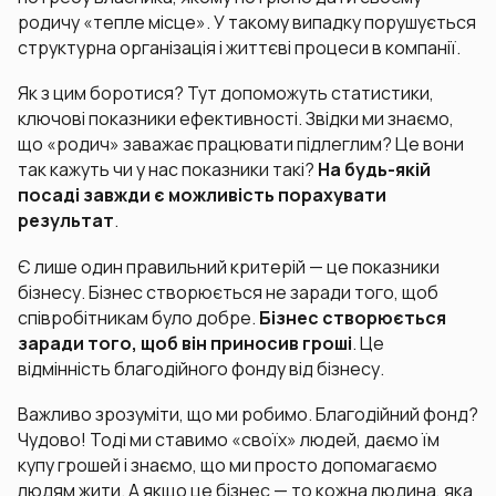
родичу «тепле місце». У такому випадку порушується
структурна організація і життєві процеси в компанії.
Як з цим боротися? Тут допоможуть статистики,
ключові показники ефективності. Звідки ми знаємо,
що «родич» заважає працювати підлеглим? Це вони
так кажуть чи у нас показники такі?
На будь-якій
посаді завжди є можливість порахувати
результат
.
Є лише один правильний критерій — це показники
бізнесу. Бізнес створюється не заради того, щоб
співробітникам було добре.
Бізнес створюється
заради того, щоб він приносив гроші
. Це
відмінність благодійного фонду від бізнесу.
Важливо зрозуміти, що ми робимо. Благодійний фонд?
Чудово! Тоді ми ставимо «своїх» людей, даємо їм
купу грошей і знаємо, що ми просто допомагаємо
людям жити. А якщо це бізнес — то кожна людина, яка